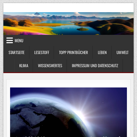
Skip
UmweltKlima.com
Umwelt, Klima und Lebenswissenschaft
to
content
MENU
STARTSEITE
LESESTOFF
TOPP PRINTBÜCHER
LEBEN
UMWELT
KLIMA
WISSENSWERTES
IMPRESSUM UND DATENSCHUTZ