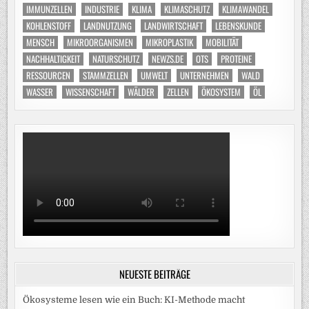
IMMUNZELLEN
INDUSTRIE
KLIMA
KLIMASCHUTZ
KLIMAWANDEL
KOHLENSTOFF
LANDNUTZUNG
LANDWIRTSCHAFT
LEBENSKUNDE
MENSCH
MIKROORGANISMEN
MIKROPLASTIK
MOBILITÄT
NACHHALTIGKEIT
NATURSCHUTZ
NEWZS.DE
OTS
PROTEINE
RESSOURCEN
STAMMZELLEN
UMWELT
UNTERNEHMEN
WALD
WASSER
WISSENSCHAFT
WÄLDER
ZELLEN
ÖKOSYSTEM
ÖL
NEUESTE BEITRÄGE
Ökosysteme lesen wie ein Buch: KI-Methode macht