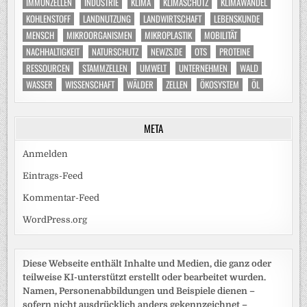
IMMUNZELLEN
INDUSTRIE
KLIMA
KLIMASCHUTZ
KLIMAWANDEL
KOHLENSTOFF
LANDNUTZUNG
LANDWIRTSCHAFT
LEBENSKUNDE
MENSCH
MIKROORGANISMEN
MIKROPLASTIK
MOBILITÄT
NACHHALTIGKEIT
NATURSCHUTZ
NEWZS.DE
OTS
PROTEINE
RESSOURCEN
STAMMZELLEN
UMWELT
UNTERNEHMEN
WALD
WASSER
WISSENSCHAFT
WÄLDER
ZELLEN
ÖKOSYSTEM
ÖL
META
Anmelden
Eintrags-Feed
Kommentar-Feed
WordPress.org
Diese Webseite enthält Inhalte und Medien, die ganz oder
teilweise KI-unterstützt erstellt oder bearbeitet wurden.
Namen, Personenabbildungen und Beispiele dienen –
sofern nicht ausdrücklich anders gekennzeichnet –