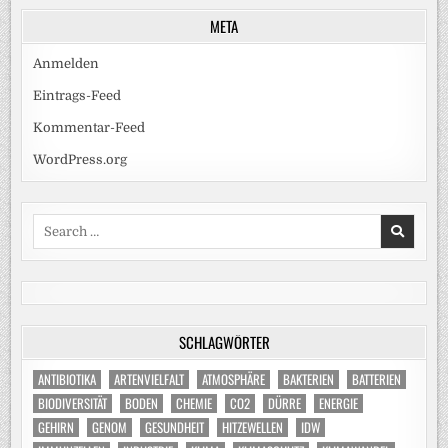
META
Anmelden
Eintrags-Feed
Kommentar-Feed
WordPress.org
Search
for:
SCHLAGWÖRTER
ANTIBIOTIKA
ARTENVIELFALT
ATMOSPHÄRE
BAKTERIEN
BATTERIEN
BIODIVERSITÄT
BODEN
CHEMIE
CO2
DÜRRE
ENERGIE
GEHIRN
GENOM
GESUNDHEIT
HITZEWELLEN
IDW