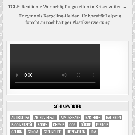
Beitragsnavigation
TCLF: Resiliente Wertschöpfungsketten in Krisenzeiten →
← Enzyme als Recycling-Helden: Universität Leipzig
forscht an nachhaltiger Plastikverwertung
SCHLAGWÖRTER
ANTIBIOTIKA
ARTENVIELFALT
ATMOSPHÄRE
BAKTERIEN
BATTERIEN
BIODIVERSITÄT
BODEN
CHEMIE
CO2
DÜRRE
ENERGIE
GEHIRN
GENOM
GESUNDHEIT
HITZEWELLEN
IDW