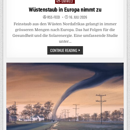
UMWELT
Posted
in
Wüstenstaub in Europa nimmt zu
RSS-FEED
16. JULI 2026
Feinstaub aus den Wüsten Nordafrikas gelangt in immer
grösseren Mengen nach Europa. Das hat Folgen für die
Gesundheit und die Solarenergie. Eine umfassende Studie
unter…
WÜSTENSTAUB
CONTINUE READING
IN
EUROPA
NIMMT
ZU