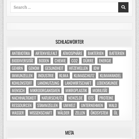
Search
for:
SCHLAGWÖRTER
ANTIBIOTIKA
ARTENVIELFALT
ATMOSPHÄRE
BAKTERIEN
BATTERIEN
BIODIVERSITÄT
BODEN
CHEMIE
CO2
DÜRRE
ENERGIE
GEHIRN
GENOM
GESUNDHEIT
HITZEWELLEN
IDW
IMMUNZELLEN
INDUSTRIE
KLIMA
KLIMASCHUTZ
KLIMAWANDEL
KOHLENSTOFF
LANDNUTZUNG
LANDWIRTSCHAFT
LEBENSKUNDE
MENSCH
MIKROORGANISMEN
MIKROPLASTIK
MOBILITÄT
NACHHALTIGKEIT
NATURSCHUTZ
NEWZS.DE
OTS
PROTEINE
RESSOURCEN
STAMMZELLEN
UMWELT
UNTERNEHMEN
WALD
WASSER
WISSENSCHAFT
WÄLDER
ZELLEN
ÖKOSYSTEM
ÖL
META