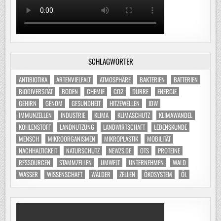
SCHLAGWÖRTER
ANTIBIOTIKA
ARTENVIELFALT
ATMOSPHÄRE
BAKTERIEN
BATTERIEN
BIODIVERSITÄT
BODEN
CHEMIE
CO2
DÜRRE
ENERGIE
GEHIRN
GENOM
GESUNDHEIT
HITZEWELLEN
IDW
IMMUNZELLEN
INDUSTRIE
KLIMA
KLIMASCHUTZ
KLIMAWANDEL
KOHLENSTOFF
LANDNUTZUNG
LANDWIRTSCHAFT
LEBENSKUNDE
MENSCH
MIKROORGANISMEN
MIKROPLASTIK
MOBILITÄT
NACHHALTIGKEIT
NATURSCHUTZ
NEWZS.DE
OTS
PROTEINE
RESSOURCEN
STAMMZELLEN
UMWELT
UNTERNEHMEN
WALD
WASSER
WISSENSCHAFT
WÄLDER
ZELLEN
ÖKOSYSTEM
ÖL