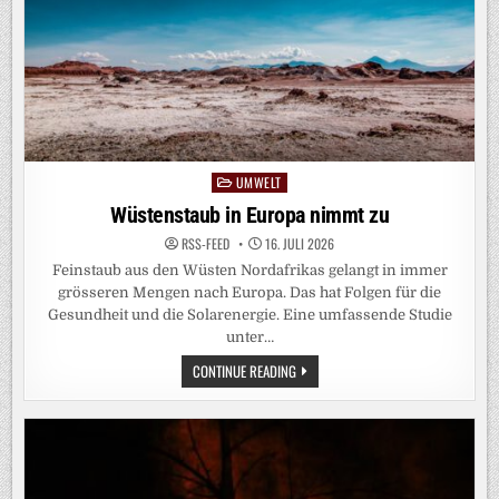
UMWELT
Posted
in
Wüstenstaub in Europa nimmt zu
RSS-FEED
16. JULI 2026
Feinstaub aus den Wüsten Nordafrikas gelangt in immer
grösseren Mengen nach Europa. Das hat Folgen für die
Gesundheit und die Solarenergie. Eine umfassende Studie
unter…
WÜSTENSTAUB
CONTINUE READING
IN
EUROPA
NIMMT
ZU