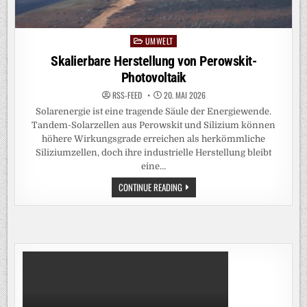
UMWELT
Posted
in
Skalierbare Herstellung von Perowskit-
Photovoltaik
RSS-FEED
20. MAI 2026
Solarenergie ist eine tragende Säule der Energiewende.
Tandem-Solarzellen aus Perowskit und Silizium können
höhere Wirkungsgrade erreichen als herkömmliche
Siliziumzellen, doch ihre industrielle Herstellung bleibt
eine…
SKALIERBARE
CONTINUE READING
HERSTELLUNG
VON
PEROWSKIT-
PHOTOVOLTAIK