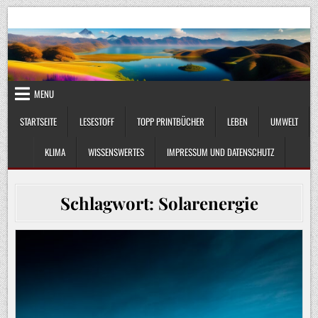
Skip
UmweltKlima.com
Umwelt, Klima und Lebenswissenschaft
to
content
MENU
STARTSEITE
LESESTOFF
TOPP PRINTBÜCHER
LEBEN
UMWELT
KLIMA
WISSENSWERTES
IMPRESSUM UND DATENSCHUTZ
Schlagwort:
Solarenergie