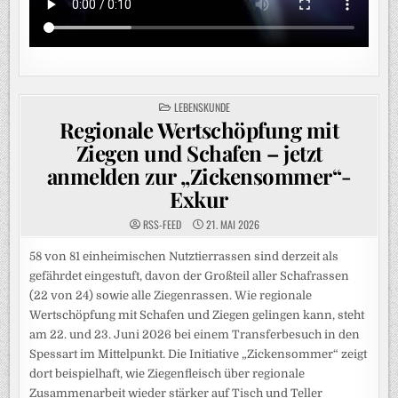
POSTED
LEBENSKUNDE
IN
Regionale Wertschöpfung mit
Ziegen und Schafen – jetzt
anmelden zur „Zickensommer“-
Exkur
RSS-FEED
21. MAI 2026
58 von 81 einheimischen Nutztierrassen sind derzeit als
gefährdet eingestuft, davon der Großteil aller Schafrassen
(22 von 24) sowie alle Ziegenrassen. Wie regionale
Wertschöpfung mit Schafen und Ziegen gelingen kann, steht
am 22. und 23. Juni 2026 bei einem Transferbesuch in den
Spessart im Mittelpunkt. Die Initiative „Zickensommer“ zeigt
dort beispielhaft, wie Ziegenfleisch über regionale
Zusammenarbeit wieder stärker auf Tisch und Teller