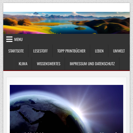
Skip
UmweltKlima.com
Umwelt, Klima und Lebenswissenschaft
to
content
MENU
STARTSEITE
LESESTOFF
TOPP PRINTBÜCHER
LEBEN
UMWELT
KLIMA
WISSENSWERTES
IMPRESSUM UND DATENSCHUTZ