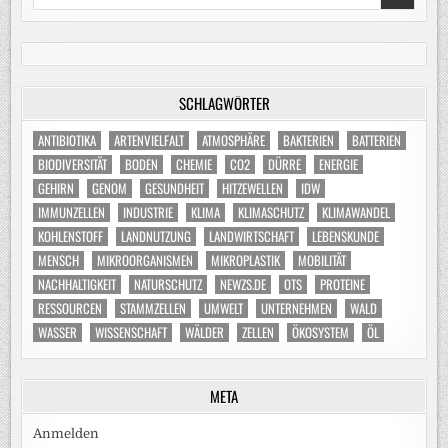
for:
SCHLAGWÖRTER
ANTIBIOTIKA
ARTENVIELFALT
ATMOSPHÄRE
BAKTERIEN
BATTERIEN
BIODIVERSITÄT
BODEN
CHEMIE
CO2
DÜRRE
ENERGIE
GEHIRN
GENOM
GESUNDHEIT
HITZEWELLEN
IDW
IMMUNZELLEN
INDUSTRIE
KLIMA
KLIMASCHUTZ
KLIMAWANDEL
KOHLENSTOFF
LANDNUTZUNG
LANDWIRTSCHAFT
LEBENSKUNDE
MENSCH
MIKROORGANISMEN
MIKROPLASTIK
MOBILITÄT
NACHHALTIGKEIT
NATURSCHUTZ
NEWZS.DE
OTS
PROTEINE
RESSOURCEN
STAMMZELLEN
UMWELT
UNTERNEHMEN
WALD
WASSER
WISSENSCHAFT
WÄLDER
ZELLEN
ÖKOSYSTEM
ÖL
META
Anmelden