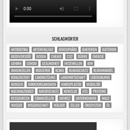
SCHLAGWÖRTER
ANTIBIOTIKA
ARTENVIELFALT
ATMOSPHÄRE
BAKTERIEN
BATTERIEN
BIODIVERSITÄT
BODEN
CHEMIE
CO2
DÜRRE
ENERGIE
GEHIRN
GENOM
GESUNDHEIT
HITZEWELLEN
IDW
IMMUNZELLEN
INDUSTRIE
KLIMA
KLIMASCHUTZ
KLIMAWANDEL
KOHLENSTOFF
LANDNUTZUNG
LANDWIRTSCHAFT
LEBENSKUNDE
MENSCH
MIKROORGANISMEN
MIKROPLASTIK
MOBILITÄT
NACHHALTIGKEIT
NATURSCHUTZ
NEWZS.DE
OTS
PROTEINE
RESSOURCEN
STAMMZELLEN
UMWELT
UNTERNEHMEN
WALD
WASSER
WISSENSCHAFT
WÄLDER
ZELLEN
ÖKOSYSTEM
ÖL