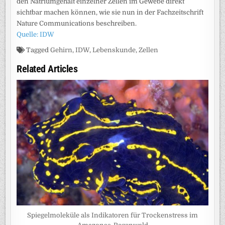
den Natriumgehalt einzelner Zellen im Gewebe direkt
sichtbar machen können, wie sie nun in der Fachzeitschrift
Nature Communications beschreiben.
Quelle: IDW
Tagged
Gehirn
,
IDW
,
Lebenskunde
,
Zellen
Related Articles
Spiegelmoleküle als Indikatoren für Trockenstress im