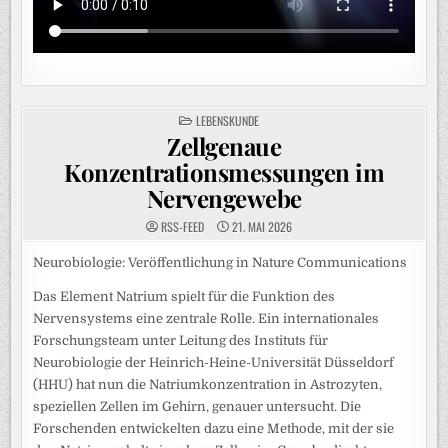
POSTED
LEBENSKUNDE
IN
Zellgenaue
Konzentrationsmessungen im
Nervengewebe
RSS-FEED
21. MAI 2026
Neurobiologie: Veröffentlichung in Nature Communications
Das Element Natrium spielt für die Funktion des
Nervensystems eine zentrale Rolle. Ein internationales
Forschungsteam unter Leitung des Instituts für
Neurobiologie der Heinrich-Heine-Universität Düsseldorf
(HHU) hat nun die Natriumkonzentration in Astrozyten,
speziellen Zellen im Gehirn, genauer untersucht. Die
Forschenden entwickelten dazu eine Methode, mit der sie