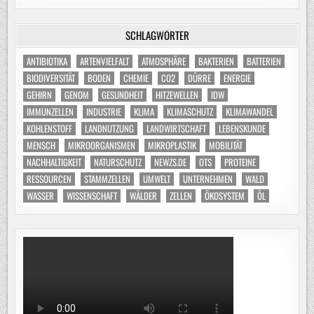
SCHLAGWÖRTER
ANTIBIOTIKA
ARTENVIELFALT
ATMOSPHÄRE
BAKTERIEN
BATTERIEN
BIODIVERSITÄT
BODEN
CHEMIE
CO2
DÜRRE
ENERGIE
GEHIRN
GENOM
GESUNDHEIT
HITZEWELLEN
IDW
IMMUNZELLEN
INDUSTRIE
KLIMA
KLIMASCHUTZ
KLIMAWANDEL
KOHLENSTOFF
LANDNUTZUNG
LANDWIRTSCHAFT
LEBENSKUNDE
MENSCH
MIKROORGANISMEN
MIKROPLASTIK
MOBILITÄT
NACHHALTIGKEIT
NATURSCHUTZ
NEWZS.DE
OTS
PROTEINE
RESSOURCEN
STAMMZELLEN
UMWELT
UNTERNEHMEN
WALD
WASSER
WISSENSCHAFT
WÄLDER
ZELLEN
ÖKOSYSTEM
ÖL