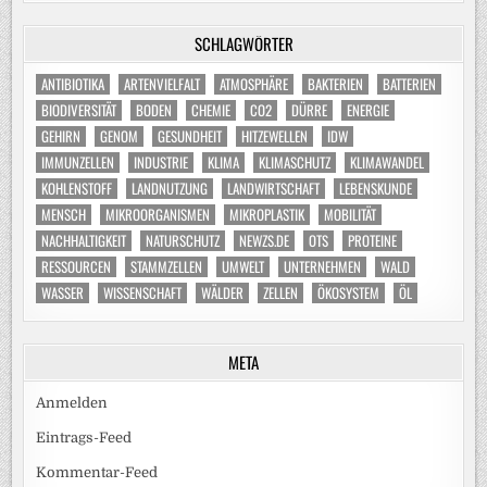
SCHLAGWÖRTER
ANTIBIOTIKA
ARTENVIELFALT
ATMOSPHÄRE
BAKTERIEN
BATTERIEN
BIODIVERSITÄT
BODEN
CHEMIE
CO2
DÜRRE
ENERGIE
GEHIRN
GENOM
GESUNDHEIT
HITZEWELLEN
IDW
IMMUNZELLEN
INDUSTRIE
KLIMA
KLIMASCHUTZ
KLIMAWANDEL
KOHLENSTOFF
LANDNUTZUNG
LANDWIRTSCHAFT
LEBENSKUNDE
MENSCH
MIKROORGANISMEN
MIKROPLASTIK
MOBILITÄT
NACHHALTIGKEIT
NATURSCHUTZ
NEWZS.DE
OTS
PROTEINE
RESSOURCEN
STAMMZELLEN
UMWELT
UNTERNEHMEN
WALD
WASSER
WISSENSCHAFT
WÄLDER
ZELLEN
ÖKOSYSTEM
ÖL
META
Anmelden
Eintrags-Feed
Kommentar-Feed