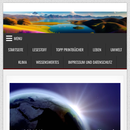
Skip
UmweltKlima.com
Umwelt, Klima und Lebenswissenschaft
to
content
MENU
STARTSEITE
LESESTOFF
TOPP PRINTBÜCHER
LEBEN
UMWELT
KLIMA
WISSENSWERTES
IMPRESSUM UND DATENSCHUTZ