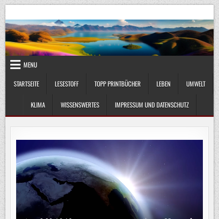
Skip
UmweltKlima.com
Umwelt, Klima und Lebenswissenschaft
to
content
MENU
STARTSEITE
LESESTOFF
TOPP PRINTBÜCHER
LEBEN
UMWELT
KLIMA
WISSENSWERTES
IMPRESSUM UND DATENSCHUTZ