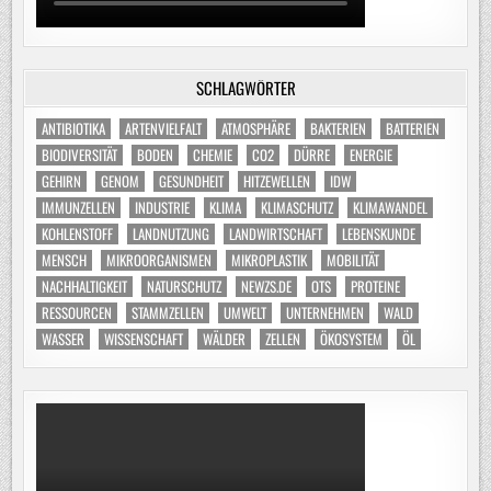
SCHLAGWÖRTER
ANTIBIOTIKA
ARTENVIELFALT
ATMOSPHÄRE
BAKTERIEN
BATTERIEN
BIODIVERSITÄT
BODEN
CHEMIE
CO2
DÜRRE
ENERGIE
GEHIRN
GENOM
GESUNDHEIT
HITZEWELLEN
IDW
IMMUNZELLEN
INDUSTRIE
KLIMA
KLIMASCHUTZ
KLIMAWANDEL
KOHLENSTOFF
LANDNUTZUNG
LANDWIRTSCHAFT
LEBENSKUNDE
MENSCH
MIKROORGANISMEN
MIKROPLASTIK
MOBILITÄT
NACHHALTIGKEIT
NATURSCHUTZ
NEWZS.DE
OTS
PROTEINE
RESSOURCEN
STAMMZELLEN
UMWELT
UNTERNEHMEN
WALD
WASSER
WISSENSCHAFT
WÄLDER
ZELLEN
ÖKOSYSTEM
ÖL