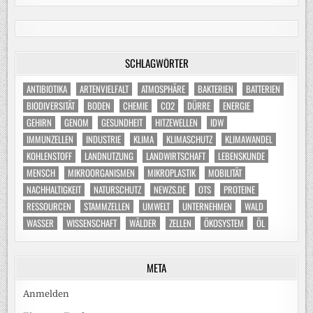
SCHLAGWÖRTER
ANTIBIOTIKA
ARTENVIELFALT
ATMOSPHÄRE
BAKTERIEN
BATTERIEN
BIODIVERSITÄT
BODEN
CHEMIE
CO2
DÜRRE
ENERGIE
GEHIRN
GENOM
GESUNDHEIT
HITZEWELLEN
IDW
IMMUNZELLEN
INDUSTRIE
KLIMA
KLIMASCHUTZ
KLIMAWANDEL
KOHLENSTOFF
LANDNUTZUNG
LANDWIRTSCHAFT
LEBENSKUNDE
MENSCH
MIKROORGANISMEN
MIKROPLASTIK
MOBILITÄT
NACHHALTIGKEIT
NATURSCHUTZ
NEWZS.DE
OTS
PROTEINE
RESSOURCEN
STAMMZELLEN
UMWELT
UNTERNEHMEN
WALD
WASSER
WISSENSCHAFT
WÄLDER
ZELLEN
ÖKOSYSTEM
ÖL
META
Anmelden