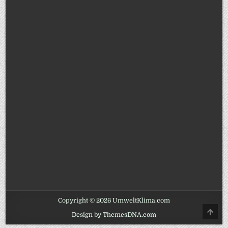
Copyright © 2026 UmweltKlima.com
SCRO
Design by ThemesDNA.com
TO
TOP