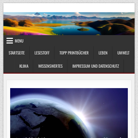
Skip
UmweltKlima.com
Umwelt, Klima und Lebenswissenschaft
to
content
MENU
STARTSEITE
LESESTOFF
TOPP PRINTBÜCHER
LEBEN
UMWELT
KLIMA
WISSENSWERTES
IMPRESSUM UND DATENSCHUTZ