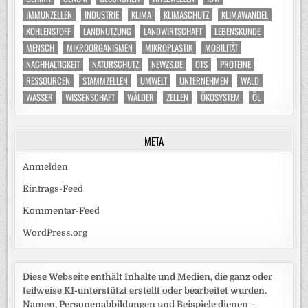
IMMUNZELLEN
INDUSTRIE
KLIMA
KLIMASCHUTZ
KLIMAWANDEL
KOHLENSTOFF
LANDNUTZUNG
LANDWIRTSCHAFT
LEBENSKUNDE
MENSCH
MIKROORGANISMEN
MIKROPLASTIK
MOBILITÄT
NACHHALTIGKEIT
NATURSCHUTZ
NEWZS.DE
OTS
PROTEINE
RESSOURCEN
STAMMZELLEN
UMWELT
UNTERNEHMEN
WALD
WASSER
WISSENSCHAFT
WÄLDER
ZELLEN
ÖKOSYSTEM
ÖL
META
Anmelden
Eintrags-Feed
Kommentar-Feed
WordPress.org
Diese Webseite enthält Inhalte und Medien, die ganz oder
teilweise KI-unterstützt erstellt oder bearbeitet wurden.
Namen, Personenabbildungen und Beispiele dienen –