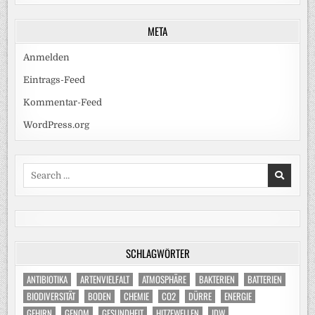
META
Anmelden
Eintrags-Feed
Kommentar-Feed
WordPress.org
Search
for:
SCHLAGWÖRTER
ANTIBIOTIKA
ARTENVIELFALT
ATMOSPHÄRE
BAKTERIEN
BATTERIEN
BIODIVERSITÄT
BODEN
CHEMIE
CO2
DÜRRE
ENERGIE
GEHIRN
GENOM
GESUNDHEIT
HITZEWELLEN
IDW