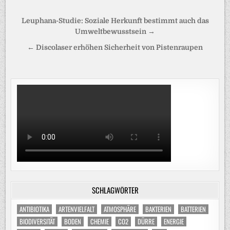
Beitragsnavigation
Leuphana-Studie: Soziale Herkunft bestimmt auch das
Umweltbewusstsein →
← Discolaser erhöhen Sicherheit von Pistenraupen
SCHLAGWÖRTER
ANTIBIOTIKA
ARTENVIELFALT
ATMOSPHÄRE
BAKTERIEN
BATTERIEN
BIODIVERSITÄT
BODEN
CHEMIE
CO2
DÜRRE
ENERGIE