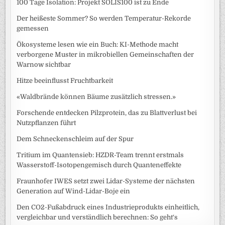
100 Tage Isolation: Projekt SOLIS100 ist zu Ende
Der heißeste Sommer? So werden Temperatur-Rekorde
gemessen
Ökosysteme lesen wie ein Buch: KI-Methode macht
verborgene Muster in mikrobiellen Gemeinschaften der
Warnow sichtbar
Hitze beeinflusst Fruchtbarkeit
«Waldbrände können Bäume zusätzlich stressen.»
Forschende entdecken Pilzprotein, das zu Blattverlust bei
Nutzpflanzen führt
Dem Schneckenschleim auf der Spur
Tritium im Quantensieb: HZDR-Team trennt erstmals
Wasserstoff-Isotopengemisch durch Quanteneffekte
Fraunhofer IWES setzt zwei Lidar-Systeme der nächsten
Generation auf Wind-Lidar-Boje ein
Den CO2-Fußabdruck eines Industrieprodukts einheitlich,
vergleichbar und verständlich berechnen: So geht‘s