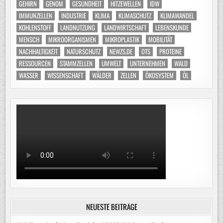
GEHIRN
GENOM
GESUNDHEIT
HITZEWELLEN
IDW
IMMUNZELLEN
INDUSTRIE
KLIMA
KLIMASCHUTZ
KLIMAWANDEL
KOHLENSTOFF
LANDNUTZUNG
LANDWIRTSCHAFT
LEBENSKUNDE
MENSCH
MIKROORGANISMEN
MIKROPLASTIK
MOBILITÄT
NACHHALTIGKEIT
NATURSCHUTZ
NEWZS.DE
OTS
PROTEINE
RESSOURCEN
STAMMZELLEN
UMWELT
UNTERNEHMEN
WALD
WASSER
WISSENSCHAFT
WÄLDER
ZELLEN
ÖKOSYSTEM
ÖL
NEUESTE BEITRÄGE