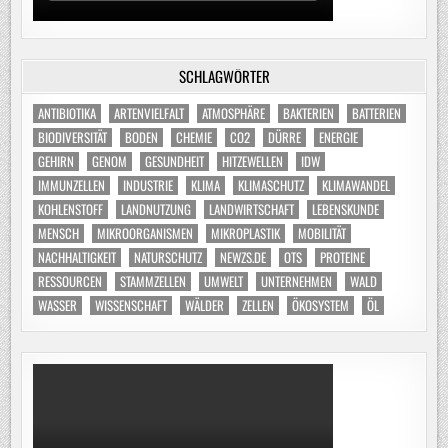
SCHLAGWÖRTER
ANTIBIOTIKA
ARTENVIELFALT
ATMOSPHÄRE
BAKTERIEN
BATTERIEN
BIODIVERSITÄT
BODEN
CHEMIE
CO2
DÜRRE
ENERGIE
GEHIRN
GENOM
GESUNDHEIT
HITZEWELLEN
IDW
IMMUNZELLEN
INDUSTRIE
KLIMA
KLIMASCHUTZ
KLIMAWANDEL
KOHLENSTOFF
LANDNUTZUNG
LANDWIRTSCHAFT
LEBENSKUNDE
MENSCH
MIKROORGANISMEN
MIKROPLASTIK
MOBILITÄT
NACHHALTIGKEIT
NATURSCHUTZ
NEWZS.DE
OTS
PROTEINE
RESSOURCEN
STAMMZELLEN
UMWELT
UNTERNEHMEN
WALD
WASSER
WISSENSCHAFT
WÄLDER
ZELLEN
ÖKOSYSTEM
ÖL