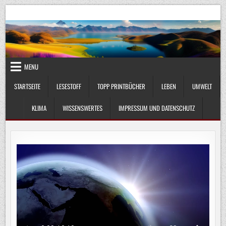
Skip
UmweltKlima.com
Umwelt, Klima und Lebenswissenschaft
to
content
MENU
STARTSEITE
LESESTOFF
TOPP PRINTBÜCHER
LEBEN
UMWELT
KLIMA
WISSENSWERTES
IMPRESSUM UND DATENSCHUTZ