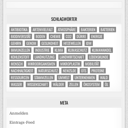
SCHLAGWÖRTER
ANTIBIOTIKA
ARTENVIELFALT
ATMOSPHÄRE
BAKTERIEN
BATTERIEN
BIODIVERSITÄT
BODEN
CHEMIE
CO2
DÜRRE
ENERGIE
GEHIRN
GENOM
GESUNDHEIT
HITZEWELLEN
IDW
IMMUNZELLEN
INDUSTRIE
KLIMA
KLIMASCHUTZ
KLIMAWANDEL
KOHLENSTOFF
LANDNUTZUNG
LANDWIRTSCHAFT
LEBENSKUNDE
MENSCH
MIKROORGANISMEN
MIKROPLASTIK
MOBILITÄT
NACHHALTIGKEIT
NATURSCHUTZ
NEWZS.DE
OTS
PROTEINE
RESSOURCEN
STAMMZELLEN
UMWELT
UNTERNEHMEN
WALD
WASSER
WISSENSCHAFT
WÄLDER
ZELLEN
ÖKOSYSTEM
ÖL
META
Anmelden
Eintrags-Feed