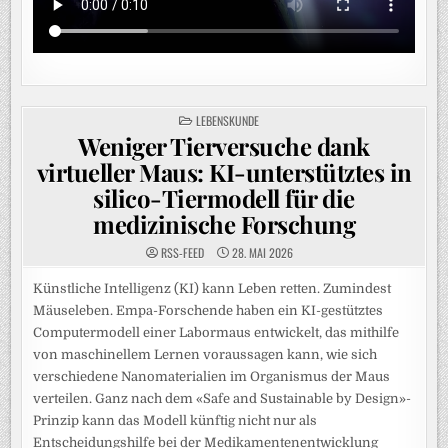
POSTED
LEBENSKUNDE
IN
Weniger Tierversuche dank
virtueller Maus: KI-unterstütztes in
silico-Tiermodell für die
medizinische Forschung
RSS-FEED
28. MAI 2026
Künstliche Intelligenz (KI) kann Leben retten. Zumindest
Mäuseleben. Empa-Forschende haben ein KI-gestütztes
Computermodell einer Labormaus entwickelt, das mithilfe
von maschinellem Lernen voraussagen kann, wie sich
verschiedene Nanomaterialien im Organismus der Maus
verteilen. Ganz nach dem «Safe and Sustainable by Design»-
Prinzip kann das Modell künftig nicht nur als
Entscheidungshilfe bei der Medikamentenentwicklung