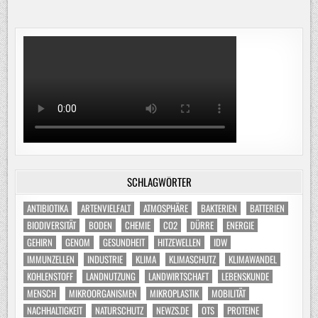
SCHLAGWÖRTER
ANTIBIOTIKA
ARTENVIELFALT
ATMOSPHÄRE
BAKTERIEN
BATTERIEN
BIODIVERSITÄT
BODEN
CHEMIE
CO2
DÜRRE
ENERGIE
GEHIRN
GENOM
GESUNDHEIT
HITZEWELLEN
IDW
IMMUNZELLEN
INDUSTRIE
KLIMA
KLIMASCHUTZ
KLIMAWANDEL
KOHLENSTOFF
LANDNUTZUNG
LANDWIRTSCHAFT
LEBENSKUNDE
MENSCH
MIKROORGANISMEN
MIKROPLASTIK
MOBILITÄT
NACHHALTIGKEIT
NATURSCHUTZ
NEWZS.DE
OTS
PROTEINE