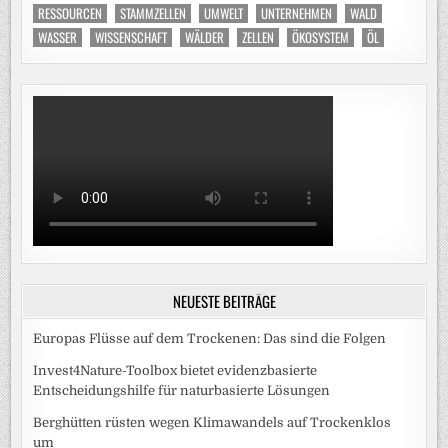
RESSOURCEN
STAMMZELLEN
UMWELT
UNTERNEHMEN
WALD
WASSER
WISSENSCHAFT
WÄLDER
ZELLEN
ÖKOSYSTEM
ÖL
NEUESTE BEITRÄGE
Europas Flüsse auf dem Trockenen: Das sind die Folgen
Invest4Nature-Toolbox bietet evidenzbasierte
Entscheidungshilfe für naturbasierte Lösungen
Berghütten rüsten wegen Klimawandels auf Trockenklos
um