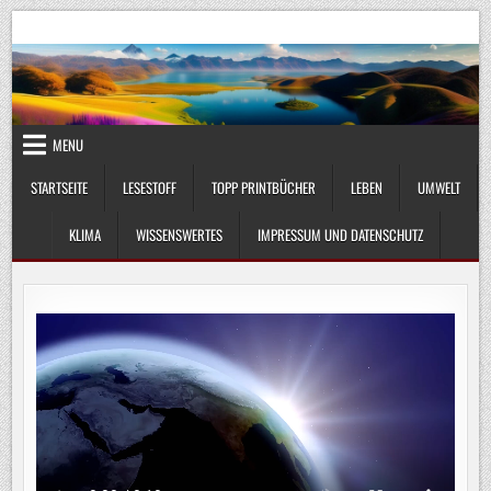
Skip
UmweltKlima.com
Umwelt, Klima und Lebenswissenschaft
to
content
MENU
STARTSEITE
LESESTOFF
TOPP PRINTBÜCHER
LEBEN
UMWELT
KLIMA
WISSENSWERTES
IMPRESSUM UND DATENSCHUTZ