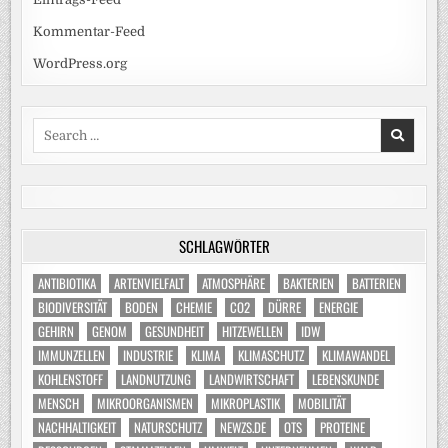
Kommentar-Feed
WordPress.org
Search
for:
SCHLAGWÖRTER
ANTIBIOTIKA
ARTENVIELFALT
ATMOSPHÄRE
BAKTERIEN
BATTERIEN
BIODIVERSITÄT
BODEN
CHEMIE
CO2
DÜRRE
ENERGIE
GEHIRN
GENOM
GESUNDHEIT
HITZEWELLEN
IDW
IMMUNZELLEN
INDUSTRIE
KLIMA
KLIMASCHUTZ
KLIMAWANDEL
KOHLENSTOFF
LANDNUTZUNG
LANDWIRTSCHAFT
LEBENSKUNDE
MENSCH
MIKROORGANISMEN
MIKROPLASTIK
MOBILITÄT
NACHHALTIGKEIT
NATURSCHUTZ
NEWZS.DE
OTS
PROTEINE