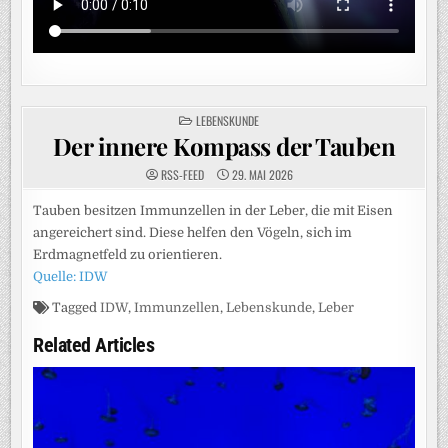
POSTED
LEBENSKUNDE
IN
Der innere Kompass der Tauben
RSS-FEED
29. MAI 2026
Tauben besitzen Immunzellen in der Leber, die mit Eisen
angereichert sind. Diese helfen den Vögeln, sich im
Erdmagnetfeld zu orientieren.
Quelle: IDW
Tagged
IDW
,
Immunzellen
,
Lebenskunde
,
Leber
Related Articles