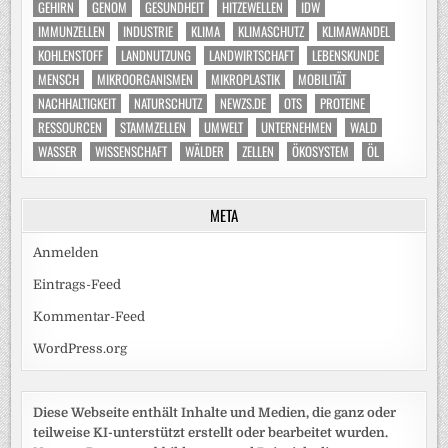
GEHIRN
GENOM
GESUNDHEIT
HITZEWELLEN
IDW
IMMUNZELLEN
INDUSTRIE
KLIMA
KLIMASCHUTZ
KLIMAWANDEL
KOHLENSTOFF
LANDNUTZUNG
LANDWIRTSCHAFT
LEBENSKUNDE
MENSCH
MIKROORGANISMEN
MIKROPLASTIK
MOBILITÄT
NACHHALTIGKEIT
NATURSCHUTZ
NEWZS.DE
OTS
PROTEINE
RESSOURCEN
STAMMZELLEN
UMWELT
UNTERNEHMEN
WALD
WASSER
WISSENSCHAFT
WÄLDER
ZELLEN
ÖKOSYSTEM
ÖL
META
Anmelden
Eintrags-Feed
Kommentar-Feed
WordPress.org
Diese Webseite enthält Inhalte und Medien, die ganz oder
teilweise KI-unterstützt erstellt oder bearbeitet wurden.