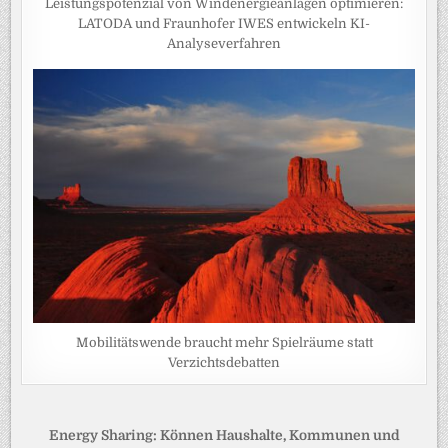
Leistungspotenzial von Windenergieanlagen optimieren:
LATODA und Fraunhofer IWES entwickeln KI-
Analyseverfahren
Mobilitätswende braucht mehr Spielräume statt
Verzichtsdebatten
Beitragsnavigation
Energy Sharing: Können Haushalte, Kommunen und