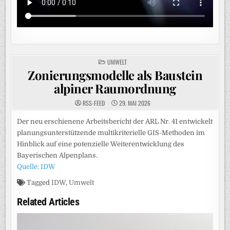
POSTED
UMWELT
IN
Zonierungsmodelle als Baustein
alpiner Raumordnung
RSS-FEED
29. MAI 2026
Der neu erschienene Arbeitsbericht der ARL Nr. 41 entwickelt
planungsunterstützende multikriterielle GIS-Methoden im
Hinblick auf eine potenzielle Weiterentwicklung des
Bayerischen Alpenplans.
Quelle: IDW
Tagged
IDW
,
Umwelt
Related Articles