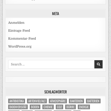
META
Anmelden
Eintrags-Feed
Kommentar-Feed
WordPress.org
Search
for:
SCHLAGWÖRTER
ANTIBIOTIKA
ARTENVIELFALT
ATMOSPHÄRE
BAKTERIEN
BATTERIEN
BIODIVERSITÄT
BODEN
CHEMIE
CO2
DÜRRE
ENERGIE