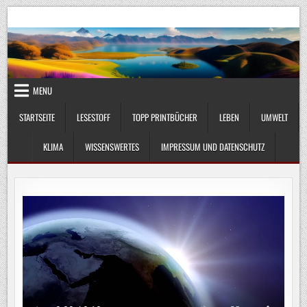
Skip
UmweltKlima.com
Umwelt, Klima und Lebenswissenschaft
to
content
MENU
STARTSEITE
LESESTOFF
TOPP PRINTBÜCHER
LEBEN
UMWELT
KLIMA
WISSENSWERTES
IMPRESSUM UND DATENSCHUTZ