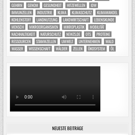
GEHIRN
GENOM
GESUNDHEIT
HITZEWELLEN
IDW
IMMUNZELLEN
INDUSTRIE
KLIMA
KLIMASCHUTZ
KLIMAWANDEL
KOHLENSTOFF
LANDNUTZUNG
LANDWIRTSCHAFT
LEBENSKUNDE
MENSCH
MIKROORGANISMEN
MIKROPLASTIK
MOBILITÄT
NACHHALTIGKEIT
NATURSCHUTZ
NEWZS.DE
OTS
PROTEINE
RESSOURCEN
STAMMZELLEN
UMWELT
UNTERNEHMEN
WALD
WASSER
WISSENSCHAFT
WÄLDER
ZELLEN
ÖKOSYSTEM
ÖL
NEUESTE BEITRÄGE