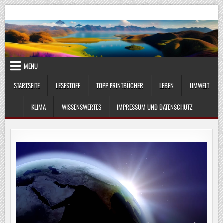
Skip
UmweltKlima.com
Umwelt, Klima und Lebenswissenschaft
to
content
MENU
STARTSEITE
LESESTOFF
TOPP PRINTBÜCHER
LEBEN
UMWELT
KLIMA
WISSENSWERTES
IMPRESSUM UND DATENSCHUTZ