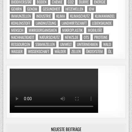
BIODIVERSITÄT
BODEN
CHEMIE
CO2
DÜRRE
ENERGIE
GEHIRN
GENOM
GESUNDHEIT
HITZEWELLEN
IDW
IMMUNZELLEN
INDUSTRIE
KLIMA
KLIMASCHUTZ
KLIMAWANDEL
KOHLENSTOFF
LANDNUTZUNG
LANDWIRTSCHAFT
LEBENSKUNDE
MENSCH
MIKROORGANISMEN
MIKROPLASTIK
MOBILITÄT
NACHHALTIGKEIT
NATURSCHUTZ
NEWZS.DE
OTS
PROTEINE
RESSOURCEN
STAMMZELLEN
UMWELT
UNTERNEHMEN
WALD
WASSER
WISSENSCHAFT
WÄLDER
ZELLEN
ÖKOSYSTEM
ÖL
NEUESTE BEITRÄGE