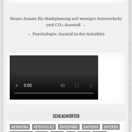
Beitragsnavigation
Neuer Ansatz für Stadtplanung mit weniger Autoverkehr
und CO₂-Ausstoß →
← Psychologie: Asozial in der Antarktis
SCHLAGWÖRTER
ANTIBIOTIKA
ARTENVIELFALT
ATMOSPHÄRE
BAKTERIEN
BATTERIEN