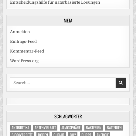
Entscheidungshilfe für naturbasierte Lösungen
META
Anmelden
Eintrags-Feed
Kommentar-Feed
WordPress.org
Search
for:
SCHLAGWÖRTER
ANTIBIOTIKA
ARTENVIELFALT
ATMOSPHÄRE
BAKTERIEN
BATTERIEN
BIODIVERSITÄT
BODEN
CHEMIE
CO2
DÜRRE
ENERGIE