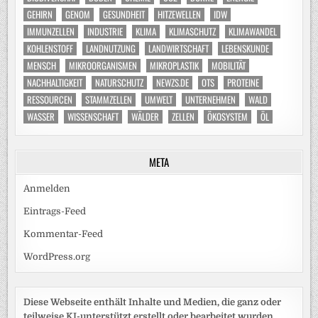
GEHIRN
GENOM
GESUNDHEIT
HITZEWELLEN
IDW
IMMUNZELLEN
INDUSTRIE
KLIMA
KLIMASCHUTZ
KLIMAWANDEL
KOHLENSTOFF
LANDNUTZUNG
LANDWIRTSCHAFT
LEBENSKUNDE
MENSCH
MIKROORGANISMEN
MIKROPLASTIK
MOBILITÄT
NACHHALTIGKEIT
NATURSCHUTZ
NEWZS.DE
OTS
PROTEINE
RESSOURCEN
STAMMZELLEN
UMWELT
UNTERNEHMEN
WALD
WASSER
WISSENSCHAFT
WÄLDER
ZELLEN
ÖKOSYSTEM
ÖL
META
Anmelden
Eintrags-Feed
Kommentar-Feed
WordPress.org
Diese Webseite enthält Inhalte und Medien, die ganz oder
teilweise KI-unterstützt erstellt oder bearbeitet wurden.