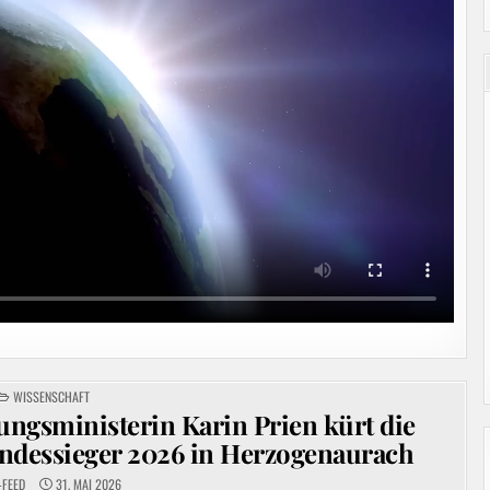
POSTED
WISSENSCHAFT
IN
ungsministerin Karin Prien kürt die
ndessieger 2026 in Herzogenaurach
-FEED
31. MAI 2026