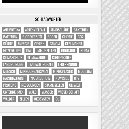
SCHLAGWÖRTER
ANTIBIOTIKA
ARTENVIELFALT
ATMOSPHÄRE
BAKTERIEN
BATTERIEN
BIODIVERSITÄT
BODEN
CHEMIE
CO2
DÜRRE
ENERGIE
GEHIRN
GENOM
GESUNDHEIT
HITZEWELLEN
IDW
IMMUNZELLEN
INDUSTRIE
KLIMA
KLIMASCHUTZ
KLIMAWANDEL
KOHLENSTOFF
LANDNUTZUNG
LANDWIRTSCHAFT
LEBENSKUNDE
MENSCH
MIKROORGANISMEN
MIKROPLASTIK
MOBILITÄT
NACHHALTIGKEIT
NATURSCHUTZ
NEWZS.DE
OTS
PROTEINE
RESSOURCEN
STAMMZELLEN
UMWELT
UNTERNEHMEN
WALD
WASSER
WISSENSCHAFT
WÄLDER
ZELLEN
ÖKOSYSTEM
ÖL