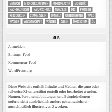
MENSCH
MIKROORGANISMEN
MIKROPLASTIK
MOBILITÄT
NACHHALTIGKEIT
NATURSCHUTZ
NEWZS.DE
OTS
PROTEINE
RESSOURCEN
STAMMZELLEN
UMWELT
UNTERNEHMEN
WALD
WASSER
WISSENSCHAFT
WÄLDER
ZELLEN
ÖKOSYSTEM
ÖL
META
Anmelden
Eintrags-Feed
Kommentar-Feed
WordPress.org
Diese Webseite enthält Inhalte und Medien, die ganz oder
teilweise KI-unterstützt erstellt oder bearbeitet wurden.
Namen, Personenabbildungen und Beispiele dienen –
sofern nicht ausdrücklich anders gekennzeichnet –
ausschließlich illustrativen Zwecken.