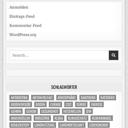
Anmelden
Eintrags-Feed
Kommentar-Feed
WordPress.org
Search
for:
SCHLAGWÖRTER
ANTIBIOTIKA
ARTENVIELFALT
ATMOSPHÄRE
BAKTERIEN
BATTERIEN
BIODIVERSITÄT
BODEN
CHEMIE
CO2
DÜRRE
ENERGIE
GEHIRN
GENOM
GESUNDHEIT
HITZEWELLEN
IDW
IMMUNZELLEN
INDUSTRIE
KLIMA
KLIMASCHUTZ
KLIMAWANDEL
KOHLENSTOFF
LANDNUTZUNG
LANDWIRTSCHAFT
LEBENSKUNDE