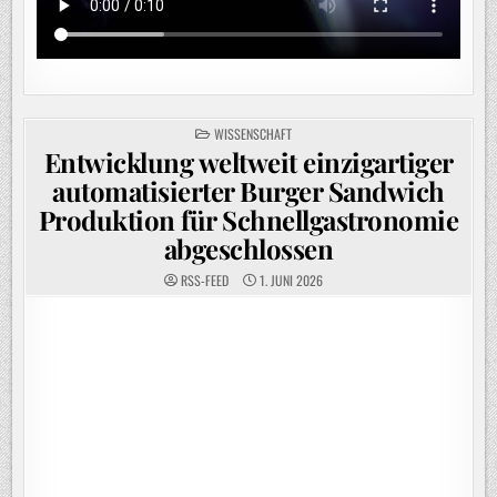
POSTED
WISSENSCHAFT
IN
Entwicklung weltweit einzigartiger
automatisierter Burger Sandwich
Produktion für Schnellgastronomie
abgeschlossen
RSS-FEED
1. JUNI 2026