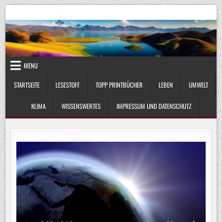
Skip
UmweltKlima.com
Umwelt, Klima und Lebenswissenschaft
to
content
MENU
STARTSEITE
LESESTOFF
TOPP PRINTBÜCHER
LEBEN
UMWELT
KLIMA
WISSENSWERTES
IMPRESSUM UND DATENSCHUTZ