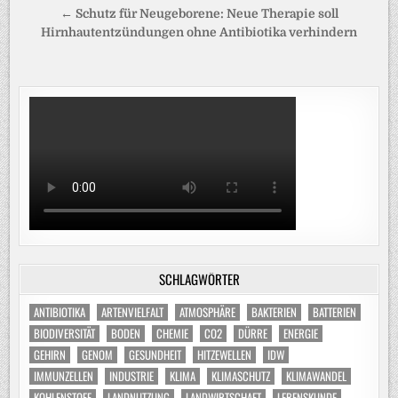
← Schutz für Neugeborene: Neue Therapie soll
Hirnhautentzündungen ohne Antibiotika verhindern
SCHLAGWÖRTER
ANTIBIOTIKA
ARTENVIELFALT
ATMOSPHÄRE
BAKTERIEN
BATTERIEN
BIODIVERSITÄT
BODEN
CHEMIE
CO2
DÜRRE
ENERGIE
GEHIRN
GENOM
GESUNDHEIT
HITZEWELLEN
IDW
IMMUNZELLEN
INDUSTRIE
KLIMA
KLIMASCHUTZ
KLIMAWANDEL
KOHLENSTOFF
LANDNUTZUNG
LANDWIRTSCHAFT
LEBENSKUNDE