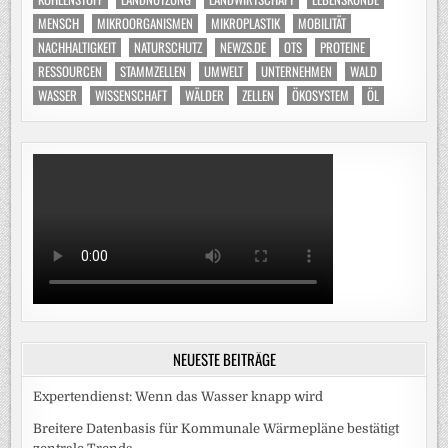
MENSCH
MIKROORGANISMEN
MIKROPLASTIK
MOBILITÄT
NACHHALTIGKEIT
NATURSCHUTZ
NEWZS.DE
OTS
PROTEINE
RESSOURCEN
STAMMZELLEN
UMWELT
UNTERNEHMEN
WALD
WASSER
WISSENSCHAFT
WÄLDER
ZELLEN
ÖKOSYSTEM
ÖL
NEUESTE BEITRÄGE
Expertendienst: Wenn das Wasser knapp wird
Breitere Datenbasis für Kommunale Wärmepläne bestätigt