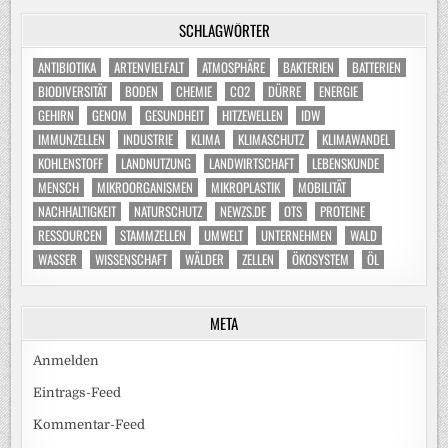
SCHLAGWÖRTER
ANTIBIOTIKA
ARTENVIELFALT
ATMOSPHÄRE
BAKTERIEN
BATTERIEN
BIODIVERSITÄT
BODEN
CHEMIE
CO2
DÜRRE
ENERGIE
GEHIRN
GENOM
GESUNDHEIT
HITZEWELLEN
IDW
IMMUNZELLEN
INDUSTRIE
KLIMA
KLIMASCHUTZ
KLIMAWANDEL
KOHLENSTOFF
LANDNUTZUNG
LANDWIRTSCHAFT
LEBENSKUNDE
MENSCH
MIKROORGANISMEN
MIKROPLASTIK
MOBILITÄT
NACHHALTIGKEIT
NATURSCHUTZ
NEWZS.DE
OTS
PROTEINE
RESSOURCEN
STAMMZELLEN
UMWELT
UNTERNEHMEN
WALD
WASSER
WISSENSCHAFT
WÄLDER
ZELLEN
ÖKOSYSTEM
ÖL
META
Anmelden
Eintrags-Feed
Kommentar-Feed