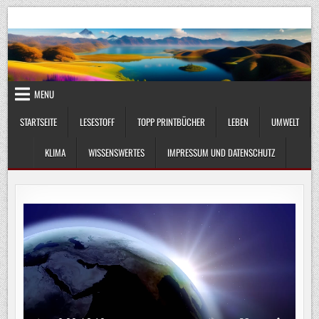
Skip
UmweltKlima.com
Umwelt, Klima und Lebenswissenschaft
to
content
MENU
STARTSEITE
LESESTOFF
TOPP PRINTBÜCHER
LEBEN
UMWELT
KLIMA
WISSENSWERTES
IMPRESSUM UND DATENSCHUTZ