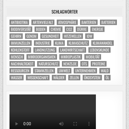
SCHLAGWÖRTER
ANTIBIOTIKA
ARTENVIELFALT
ATMOSPHÄRE
BAKTERIEN
BATTERIEN
BIODIVERSITÄT
BODEN
CHEMIE
CO2
DÜRRE
ENERGIE
GEHIRN
GENOM
GESUNDHEIT
HITZEWELLEN
IDW
IMMUNZELLEN
INDUSTRIE
KLIMA
KLIMASCHUTZ
KLIMAWANDEL
KOHLENSTOFF
LANDNUTZUNG
LANDWIRTSCHAFT
LEBENSKUNDE
MENSCH
MIKROORGANISMEN
MIKROPLASTIK
MOBILITÄT
NACHHALTIGKEIT
NATURSCHUTZ
NEWZS.DE
OTS
PROTEINE
RESSOURCEN
STAMMZELLEN
UMWELT
UNTERNEHMEN
WALD
WASSER
WISSENSCHAFT
WÄLDER
ZELLEN
ÖKOSYSTEM
ÖL