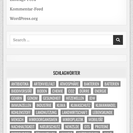
Kommentar-Feed
WordPress.org
Search
for:
SCHLAGWÖRTER
ANTIBIOTIKA
ARTENVIELFALT
ATMOSPHÄRE
BAKTERIEN
BATTERIEN
BIODIVERSITÄT
BODEN
CHEMIE
CO2
DÜRRE
ENERGIE
GEHIRN
GENOM
GESUNDHEIT
HITZEWELLEN
IDW
IMMUNZELLEN
INDUSTRIE
KLIMA
KLIMASCHUTZ
KLIMAWANDEL
KOHLENSTOFF
LANDNUTZUNG
LANDWIRTSCHAFT
LEBENSKUNDE
MENSCH
MIKROORGANISMEN
MIKROPLASTIK
MOBILITÄT
NACHHALTIGKEIT
NATURSCHUTZ
NEWZS.DE
OTS
PROTEINE