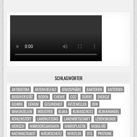
SCHLAGWÖRTER
ANTIBIOTIKA
ARTENVIELFALT
ATMOSPHÄRE
BAKTERIEN
BATTERIEN
BIODIVERSITÄT
BODEN
CHEMIE
CO2
DÜRRE
ENERGIE
GEHIRN
GENOM
GESUNDHEIT
HITZEWELLEN
IDW
IMMUNZELLEN
INDUSTRIE
KLIMA
KLIMASCHUTZ
KLIMAWANDEL
KOHLENSTOFF
LANDNUTZUNG
LANDWIRTSCHAFT
LEBENSKUNDE
MENSCH
MIKROORGANISMEN
MIKROPLASTIK
MOBILITÄT
NACHHALTIGKEIT
NATURSCHUTZ
NEWZS.DE
OTS
PROTEINE