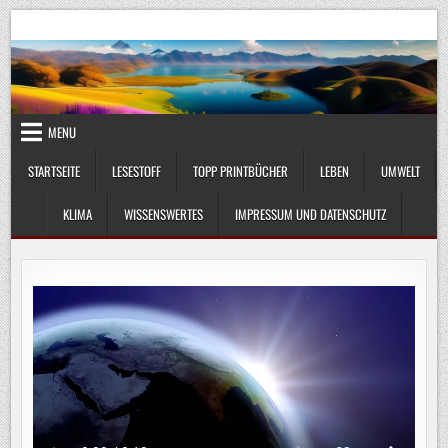
Skip
UmweltKlima.com
Umwelt, Klima und Lebenswissenschaft
to
content
MENU
STARTSEITE
LESESTOFF
TOPP PRINTBÜCHER
LEBEN
UMWELT
KLIMA
WISSENSWERTES
IMPRESSUM UND DATENSCHUTZ