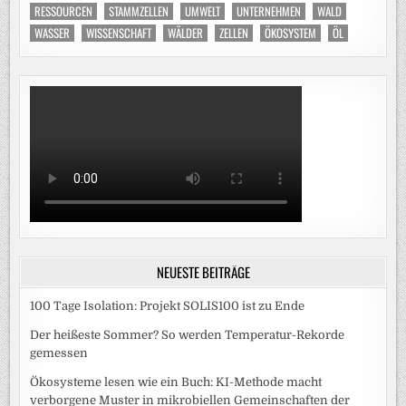
RESSOURCEN
STAMMZELLEN
UMWELT
UNTERNEHMEN
WALD
WASSER
WISSENSCHAFT
WÄLDER
ZELLEN
ÖKOSYSTEM
ÖL
NEUESTE BEITRÄGE
100 Tage Isolation: Projekt SOLIS100 ist zu Ende
Der heißeste Sommer? So werden Temperatur-Rekorde
gemessen
Ökosysteme lesen wie ein Buch: KI-Methode macht
verborgene Muster in mikrobiellen Gemeinschaften der