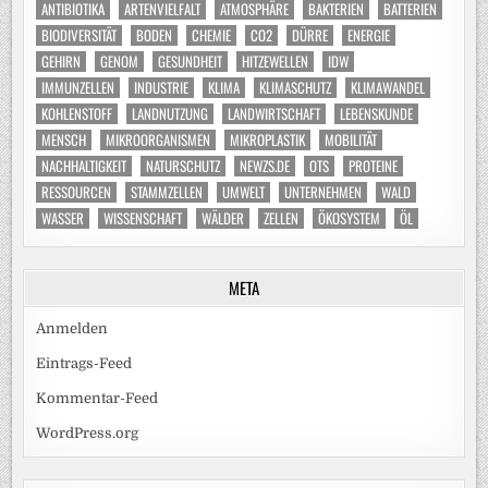
ANTIBIOTIKA
ARTENVIELFALT
ATMOSPHÄRE
BAKTERIEN
BATTERIEN
BIODIVERSITÄT
BODEN
CHEMIE
CO2
DÜRRE
ENERGIE
GEHIRN
GENOM
GESUNDHEIT
HITZEWELLEN
IDW
IMMUNZELLEN
INDUSTRIE
KLIMA
KLIMASCHUTZ
KLIMAWANDEL
KOHLENSTOFF
LANDNUTZUNG
LANDWIRTSCHAFT
LEBENSKUNDE
MENSCH
MIKROORGANISMEN
MIKROPLASTIK
MOBILITÄT
NACHHALTIGKEIT
NATURSCHUTZ
NEWZS.DE
OTS
PROTEINE
RESSOURCEN
STAMMZELLEN
UMWELT
UNTERNEHMEN
WALD
WASSER
WISSENSCHAFT
WÄLDER
ZELLEN
ÖKOSYSTEM
ÖL
META
Anmelden
Eintrags-Feed
Kommentar-Feed
WordPress.org