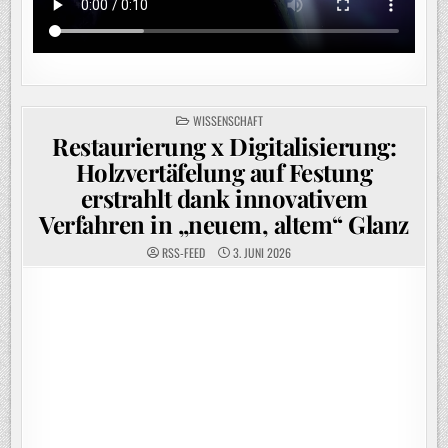
POSTED
WISSENSCHAFT
IN
Restaurierung x Digitalisierung:
Holzvertäfelung auf Festung
erstrahlt dank innovativem
Verfahren in „neuem, altem“ Glanz
RSS-FEED
3. JUNI 2026