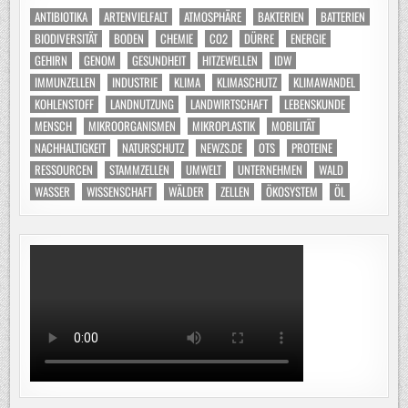
ANTIBIOTIKA
ARTENVIELFALT
ATMOSPHÄRE
BAKTERIEN
BATTERIEN
BIODIVERSITÄT
BODEN
CHEMIE
CO2
DÜRRE
ENERGIE
GEHIRN
GENOM
GESUNDHEIT
HITZEWELLEN
IDW
IMMUNZELLEN
INDUSTRIE
KLIMA
KLIMASCHUTZ
KLIMAWANDEL
KOHLENSTOFF
LANDNUTZUNG
LANDWIRTSCHAFT
LEBENSKUNDE
MENSCH
MIKROORGANISMEN
MIKROPLASTIK
MOBILITÄT
NACHHALTIGKEIT
NATURSCHUTZ
NEWZS.DE
OTS
PROTEINE
RESSOURCEN
STAMMZELLEN
UMWELT
UNTERNEHMEN
WALD
WASSER
WISSENSCHAFT
WÄLDER
ZELLEN
ÖKOSYSTEM
ÖL