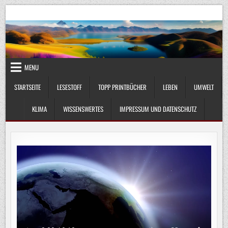
Skip
UmweltKlima.com
Umwelt, Klima und Lebenswissenschaft
to
content
MENU
STARTSEITE
LESESTOFF
TOPP PRINTBÜCHER
LEBEN
UMWELT
KLIMA
WISSENSWERTES
IMPRESSUM UND DATENSCHUTZ