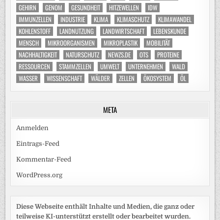
GEHIRN
GENOM
GESUNDHEIT
HITZEWELLEN
IDW
IMMUNZELLEN
INDUSTRIE
KLIMA
KLIMASCHUTZ
KLIMAWANDEL
KOHLENSTOFF
LANDNUTZUNG
LANDWIRTSCHAFT
LEBENSKUNDE
MENSCH
MIKROORGANISMEN
MIKROPLASTIK
MOBILITÄT
NACHHALTIGKEIT
NATURSCHUTZ
NEWZS.DE
OTS
PROTEINE
RESSOURCEN
STAMMZELLEN
UMWELT
UNTERNEHMEN
WALD
WASSER
WISSENSCHAFT
WÄLDER
ZELLEN
ÖKOSYSTEM
ÖL
META
Anmelden
Eintrags-Feed
Kommentar-Feed
WordPress.org
Diese Webseite enthält Inhalte und Medien, die ganz oder
teilweise KI-unterstützt erstellt oder bearbeitet wurden.