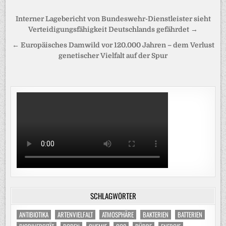
Beitragsnavigation
Interner Lagebericht von Bundeswehr-Dienstleister sieht
Verteidigungsfähigkeit Deutschlands gefährdet →
← Europäisches Damwild vor 120.000 Jahren – dem Verlust
genetischer Vielfalt auf der Spur
SCHLAGWÖRTER
ANTIBIOTIKA
ARTENVIELFALT
ATMOSPHÄRE
BAKTERIEN
BATTERIEN