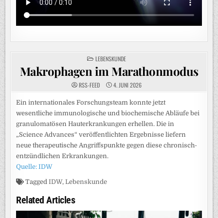
POSTED
LEBENSKUNDE
IN
Makrophagen im Marathonmodus
RSS-FEED
4. JUNI 2026
Ein internationales Forschungsteam konnte jetzt
wesentliche immunologische und biochemische Abläufe bei
granulomatösen Hauterkrankungen erhellen. Die in
„Science Advances“ veröffentlichten Ergebnisse liefern
neue therapeutische Angriffspunkte gegen diese chronisch-
entzündlichen Erkrankungen.
Quelle: IDW
Tagged
IDW
,
Lebenskunde
Related Articles