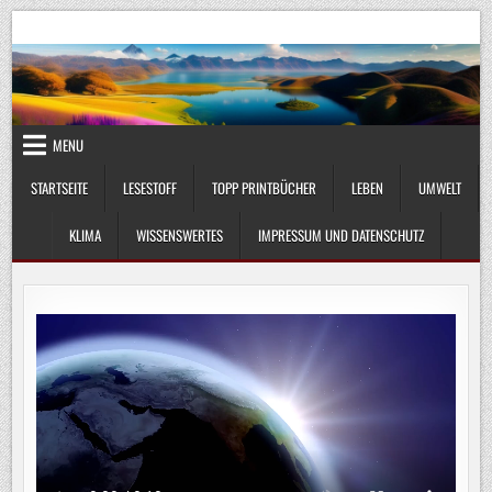
Skip
UmweltKlima.com
Umwelt, Klima und Lebenswissenschaft
to
content
MENU
STARTSEITE
LESESTOFF
TOPP PRINTBÜCHER
LEBEN
UMWELT
KLIMA
WISSENSWERTES
IMPRESSUM UND DATENSCHUTZ