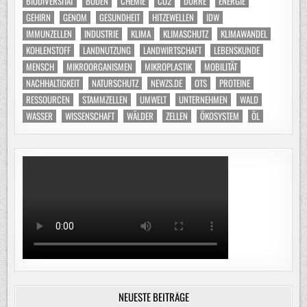
BIODIVERSITÄT
BODEN
CHEMIE
CO2
DÜRRE
ENERGIE
GEHIRN
GENOM
GESUNDHEIT
HITZEWELLEN
IDW
IMMUNZELLEN
INDUSTRIE
KLIMA
KLIMASCHUTZ
KLIMAWANDEL
KOHLENSTOFF
LANDNUTZUNG
LANDWIRTSCHAFT
LEBENSKUNDE
MENSCH
MIKROORGANISMEN
MIKROPLASTIK
MOBILITÄT
NACHHALTIGKEIT
NATURSCHUTZ
NEWZS.DE
OTS
PROTEINE
RESSOURCEN
STAMMZELLEN
UMWELT
UNTERNEHMEN
WALD
WASSER
WISSENSCHAFT
WÄLDER
ZELLEN
ÖKOSYSTEM
ÖL
NEUESTE BEITRÄGE