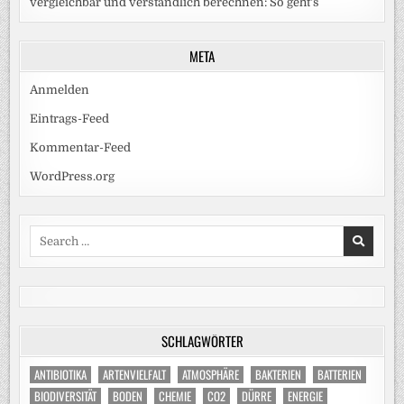
vergleichbar und verständlich berechnen: So geht‘s
META
Anmelden
Eintrags-Feed
Kommentar-Feed
WordPress.org
Search
for:
SCHLAGWÖRTER
ANTIBIOTIKA
ARTENVIELFALT
ATMOSPHÄRE
BAKTERIEN
BATTERIEN
BIODIVERSITÄT
BODEN
CHEMIE
CO2
DÜRRE
ENERGIE