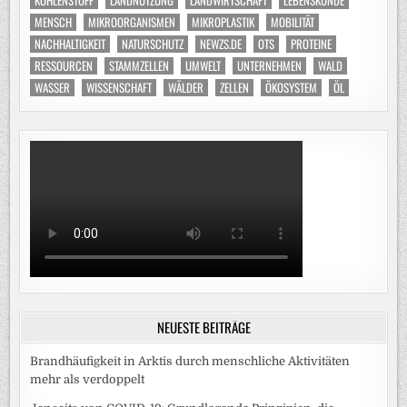
MENSCH
MIKROORGANISMEN
MIKROPLASTIK
MOBILITÄT
NACHHALTIGKEIT
NATURSCHUTZ
NEWZS.DE
OTS
PROTEINE
RESSOURCEN
STAMMZELLEN
UMWELT
UNTERNEHMEN
WALD
WASSER
WISSENSCHAFT
WÄLDER
ZELLEN
ÖKOSYSTEM
ÖL
NEUESTE BEITRÄGE
Brandhäufigkeit in Arktis durch menschliche Aktivitäten
mehr als verdoppelt