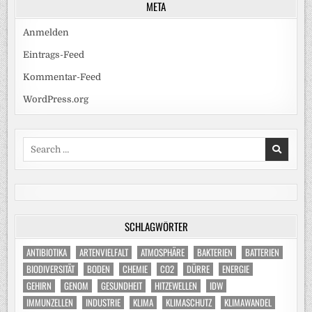
META
Anmelden
Eintrags-Feed
Kommentar-Feed
WordPress.org
Search
for:
SCHLAGWÖRTER
ANTIBIOTIKA
ARTENVIELFALT
ATMOSPHÄRE
BAKTERIEN
BATTERIEN
BIODIVERSITÄT
BODEN
CHEMIE
CO2
DÜRRE
ENERGIE
GEHIRN
GENOM
GESUNDHEIT
HITZEWELLEN
IDW
IMMUNZELLEN
INDUSTRIE
KLIMA
KLIMASCHUTZ
KLIMAWANDEL