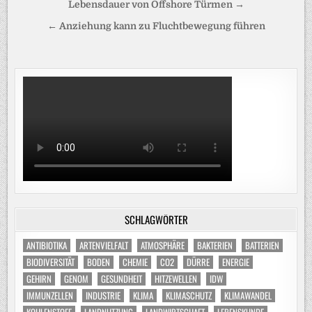
Lebensdauer von Offshore Türmen →
← Anziehung kann zu Fluchtbewegung führen
SCHLAGWÖRTER
ANTIBIOTIKA
ARTENVIELFALT
ATMOSPHÄRE
BAKTERIEN
BATTERIEN
BIODIVERSITÄT
BODEN
CHEMIE
CO2
DÜRRE
ENERGIE
GEHIRN
GENOM
GESUNDHEIT
HITZEWELLEN
IDW
IMMUNZELLEN
INDUSTRIE
KLIMA
KLIMASCHUTZ
KLIMAWANDEL
KOHLENSTOFF
LANDNUTZUNG
LANDWIRTSCHAFT
LEBENSKUNDE