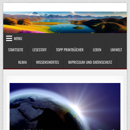
Skip
UmweltKlima.com
Umwelt, Klima und Lebenswissenschaft
to
content
MENU
STARTSEITE
LESESTOFF
TOPP PRINTBÜCHER
LEBEN
UMWELT
KLIMA
WISSENSWERTES
IMPRESSUM UND DATENSCHUTZ