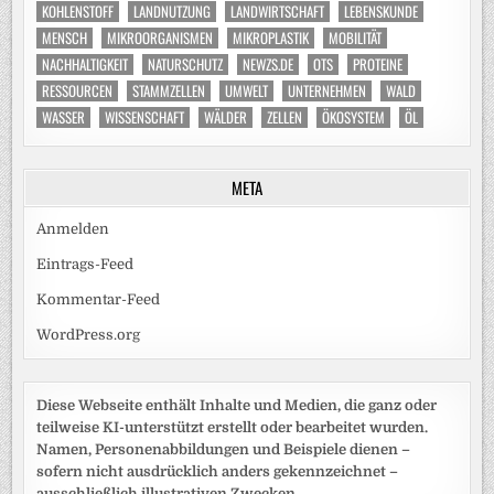
KOHLENSTOFF
LANDNUTZUNG
LANDWIRTSCHAFT
LEBENSKUNDE
MENSCH
MIKROORGANISMEN
MIKROPLASTIK
MOBILITÄT
NACHHALTIGKEIT
NATURSCHUTZ
NEWZS.DE
OTS
PROTEINE
RESSOURCEN
STAMMZELLEN
UMWELT
UNTERNEHMEN
WALD
WASSER
WISSENSCHAFT
WÄLDER
ZELLEN
ÖKOSYSTEM
ÖL
META
Anmelden
Eintrags-Feed
Kommentar-Feed
WordPress.org
Diese Webseite enthält Inhalte und Medien, die ganz oder
teilweise KI-unterstützt erstellt oder bearbeitet wurden.
Namen, Personenabbildungen und Beispiele dienen –
sofern nicht ausdrücklich anders gekennzeichnet –
ausschließlich illustrativen Zwecken.