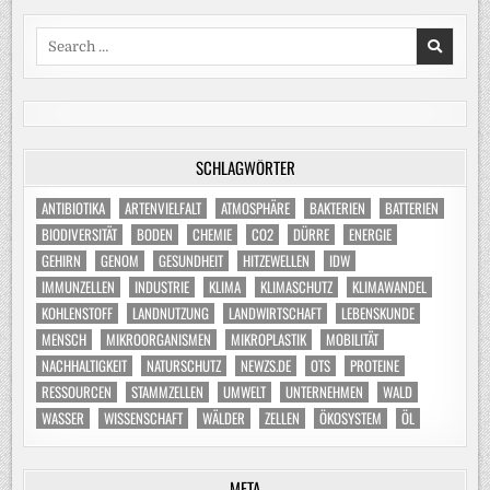
Search
for:
SCHLAGWÖRTER
ANTIBIOTIKA
ARTENVIELFALT
ATMOSPHÄRE
BAKTERIEN
BATTERIEN
BIODIVERSITÄT
BODEN
CHEMIE
CO2
DÜRRE
ENERGIE
GEHIRN
GENOM
GESUNDHEIT
HITZEWELLEN
IDW
IMMUNZELLEN
INDUSTRIE
KLIMA
KLIMASCHUTZ
KLIMAWANDEL
KOHLENSTOFF
LANDNUTZUNG
LANDWIRTSCHAFT
LEBENSKUNDE
MENSCH
MIKROORGANISMEN
MIKROPLASTIK
MOBILITÄT
NACHHALTIGKEIT
NATURSCHUTZ
NEWZS.DE
OTS
PROTEINE
RESSOURCEN
STAMMZELLEN
UMWELT
UNTERNEHMEN
WALD
WASSER
WISSENSCHAFT
WÄLDER
ZELLEN
ÖKOSYSTEM
ÖL
META