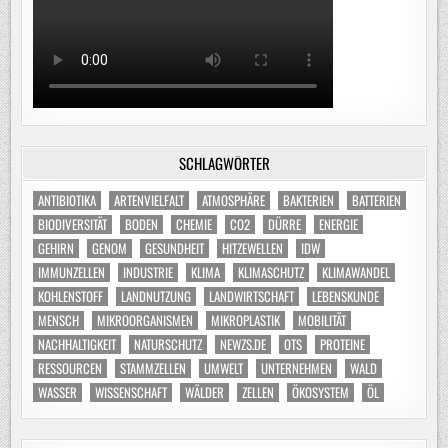
SCHLAGWÖRTER
ANTIBIOTIKA
ARTENVIELFALT
ATMOSPHÄRE
BAKTERIEN
BATTERIEN
BIODIVERSITÄT
BODEN
CHEMIE
CO2
DÜRRE
ENERGIE
GEHIRN
GENOM
GESUNDHEIT
HITZEWELLEN
IDW
IMMUNZELLEN
INDUSTRIE
KLIMA
KLIMASCHUTZ
KLIMAWANDEL
KOHLENSTOFF
LANDNUTZUNG
LANDWIRTSCHAFT
LEBENSKUNDE
MENSCH
MIKROORGANISMEN
MIKROPLASTIK
MOBILITÄT
NACHHALTIGKEIT
NATURSCHUTZ
NEWZS.DE
OTS
PROTEINE
RESSOURCEN
STAMMZELLEN
UMWELT
UNTERNEHMEN
WALD
WASSER
WISSENSCHAFT
WÄLDER
ZELLEN
ÖKOSYSTEM
ÖL