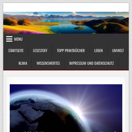
Skip
UmweltKlima.com
Umwelt, Klima und Lebenswissenschaft
to
content
MENU
STARTSEITE
LESESTOFF
TOPP PRINTBÜCHER
LEBEN
UMWELT
KLIMA
WISSENSWERTES
IMPRESSUM UND DATENSCHUTZ