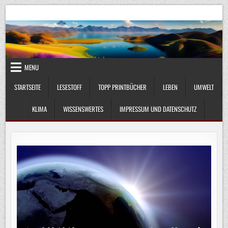
Skip
UmweltKlima.com
Umwelt, Klima und Lebenswissenschaft
to
content
MENU
STARTSEITE
LESESTOFF
TOPP PRINTBÜCHER
LEBEN
UMWELT
KLIMA
WISSENSWERTES
IMPRESSUM UND DATENSCHUTZ