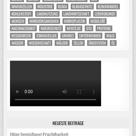
IMMUNZELLEN
INDUSTRIE
KLIMA
KLIMASCHUTZ
KLIMAWANDEL
KOHLENSTOFF
LANDNUTZUNG
LANDWIRTSCHAFT
LEBENSKUNDE
MENSCH
MIKROORGANISMEN
MIKROPLASTIK
MOBILITÄT
NACHHALTIGKEIT
NATURSCHUTZ
NEWZS.DE
OTS
PROTEINE
RESSOURCEN
STAMMZELLEN
UMWELT
UNTERNEHMEN
WALD
WASSER
WISSENSCHAFT
WÄLDER
ZELLEN
ÖKOSYSTEM
ÖL
NEUESTE BEITRÄGE
Hitze beeinflusst Fruchtbarkeit