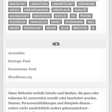
KOHLENSTOFF
LANDNUTZUNG
LANDWIRTSCHAFT
LEBENSKUNDE
MENSCH
MIKROORGANISMEN
MIKROPLASTIK
MOBILITÄT
NACHHALTIGKEIT
NATURSCHUTZ
NEWZS.DE
OTS
PROTEINE
RESSOURCEN
STAMMZELLEN
UMWELT
UNTERNEHMEN
WALD
WASSER
WISSENSCHAFT
WÄLDER
ZELLEN
ÖKOSYSTEM
ÖL
META
Anmelden
Eintrags-Feed
Kommentar-Feed
WordPress.org
Diese Webseite enthält Inhalte und Medien, die ganz oder
teilweise KI-unterstützt erstellt oder bearbeitet wurden.
Namen, Personenabbildungen und Beispiele dienen –
sofern nicht ausdrücklich anders gekennzeichnet –