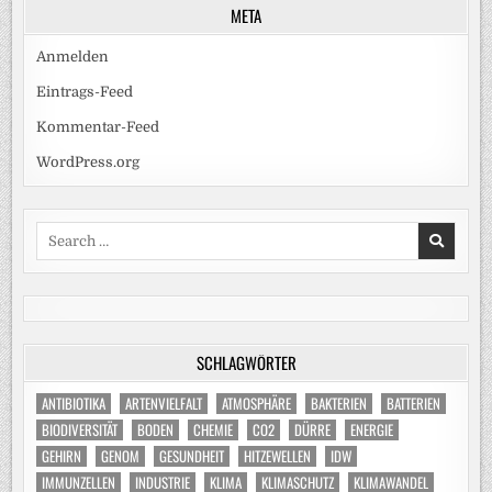
META
Anmelden
Eintrags-Feed
Kommentar-Feed
WordPress.org
Search
for:
SCHLAGWÖRTER
ANTIBIOTIKA
ARTENVIELFALT
ATMOSPHÄRE
BAKTERIEN
BATTERIEN
BIODIVERSITÄT
BODEN
CHEMIE
CO2
DÜRRE
ENERGIE
GEHIRN
GENOM
GESUNDHEIT
HITZEWELLEN
IDW
IMMUNZELLEN
INDUSTRIE
KLIMA
KLIMASCHUTZ
KLIMAWANDEL