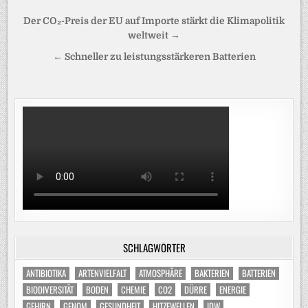
Beitragsnavigation
Der CO₂-Preis der EU auf Importe stärkt die Klimapolitik
weltweit →
← Schneller zu leistungsstärkeren Batterien
SCHLAGWÖRTER
ANTIBIOTIKA
ARTENVIELFALT
ATMOSPHÄRE
BAKTERIEN
BATTERIEN
BIODIVERSITÄT
BODEN
CHEMIE
CO2
DÜRRE
ENERGIE
GEHIRN
GENOM
GESUNDHEIT
HITZEWELLEN
IDW