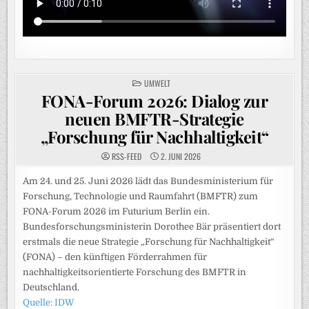
POSTED
UMWELT
IN
FONA-Forum 2026: Dialog zur
neuen BMFTR-Strategie
„Forschung für Nachhaltigkeit“
RSS-FEED
2. JUNI 2026
Am 24. und 25. Juni 2026 lädt das Bundesministerium für
Forschung, Technologie und Raumfahrt (BMFTR) zum
FONA-Forum 2026 im Futurium Berlin ein.
Bundesforschungsministerin Dorothee Bär präsentiert dort
erstmals die neue Strategie „Forschung für Nachhaltigkeit“
(FONA) – den künftigen Förderrahmen für
nachhaltigkeitsorientierte Forschung des BMFTR in
Deutschland.
Quelle: IDW