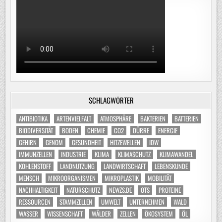
SCHLAGWÖRTER
ANTIBIOTIKA
ARTENVIELFALT
ATMOSPHÄRE
BAKTERIEN
BATTERIEN
BIODIVERSITÄT
BODEN
CHEMIE
CO2
DÜRRE
ENERGIE
GEHIRN
GENOM
GESUNDHEIT
HITZEWELLEN
IDW
IMMUNZELLEN
INDUSTRIE
KLIMA
KLIMASCHUTZ
KLIMAWANDEL
KOHLENSTOFF
LANDNUTZUNG
LANDWIRTSCHAFT
LEBENSKUNDE
MENSCH
MIKROORGANISMEN
MIKROPLASTIK
MOBILITÄT
NACHHALTIGKEIT
NATURSCHUTZ
NEWZS.DE
OTS
PROTEINE
RESSOURCEN
STAMMZELLEN
UMWELT
UNTERNEHMEN
WALD
WASSER
WISSENSCHAFT
WÄLDER
ZELLEN
ÖKOSYSTEM
ÖL