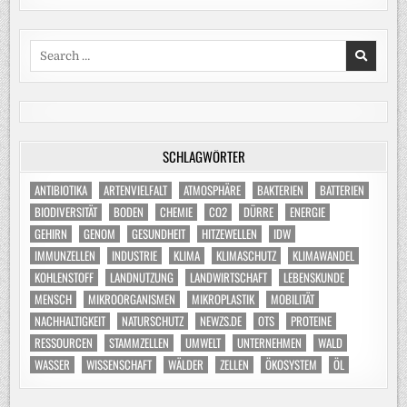
Search
for:
SCHLAGWÖRTER
ANTIBIOTIKA
ARTENVIELFALT
ATMOSPHÄRE
BAKTERIEN
BATTERIEN
BIODIVERSITÄT
BODEN
CHEMIE
CO2
DÜRRE
ENERGIE
GEHIRN
GENOM
GESUNDHEIT
HITZEWELLEN
IDW
IMMUNZELLEN
INDUSTRIE
KLIMA
KLIMASCHUTZ
KLIMAWANDEL
KOHLENSTOFF
LANDNUTZUNG
LANDWIRTSCHAFT
LEBENSKUNDE
MENSCH
MIKROORGANISMEN
MIKROPLASTIK
MOBILITÄT
NACHHALTIGKEIT
NATURSCHUTZ
NEWZS.DE
OTS
PROTEINE
RESSOURCEN
STAMMZELLEN
UMWELT
UNTERNEHMEN
WALD
WASSER
WISSENSCHAFT
WÄLDER
ZELLEN
ÖKOSYSTEM
ÖL