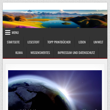
Skip
UmweltKlima.com
Umwelt, Klima und Lebenswissenschaft
to
content
MENU
STARTSEITE
LESESTOFF
TOPP PRINTBÜCHER
LEBEN
UMWELT
KLIMA
WISSENSWERTES
IMPRESSUM UND DATENSCHUTZ