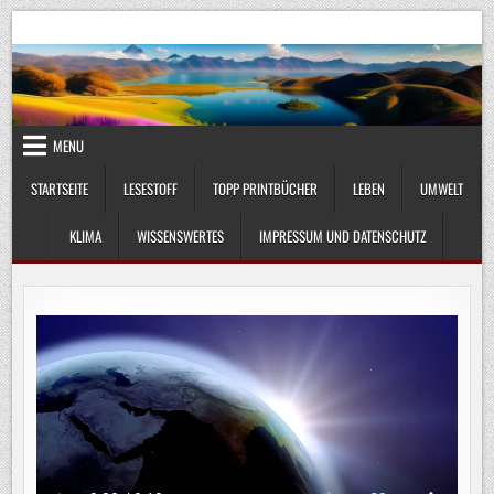
Skip
UmweltKlima.com
Umwelt, Klima und Lebenswissenschaft
to
content
MENU
STARTSEITE
LESESTOFF
TOPP PRINTBÜCHER
LEBEN
UMWELT
KLIMA
WISSENSWERTES
IMPRESSUM UND DATENSCHUTZ