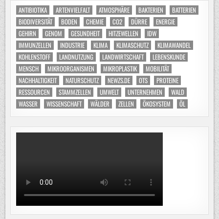
ANTIBIOTIKA
ARTENVIELFALT
ATMOSPHÄRE
BAKTERIEN
BATTERIEN
BIODIVERSITÄT
BODEN
CHEMIE
CO2
DÜRRE
ENERGIE
GEHIRN
GENOM
GESUNDHEIT
HITZEWELLEN
IDW
IMMUNZELLEN
INDUSTRIE
KLIMA
KLIMASCHUTZ
KLIMAWANDEL
KOHLENSTOFF
LANDNUTZUNG
LANDWIRTSCHAFT
LEBENSKUNDE
MENSCH
MIKROORGANISMEN
MIKROPLASTIK
MOBILITÄT
NACHHALTIGKEIT
NATURSCHUTZ
NEWZS.DE
OTS
PROTEINE
RESSOURCEN
STAMMZELLEN
UMWELT
UNTERNEHMEN
WALD
WASSER
WISSENSCHAFT
WÄLDER
ZELLEN
ÖKOSYSTEM
ÖL