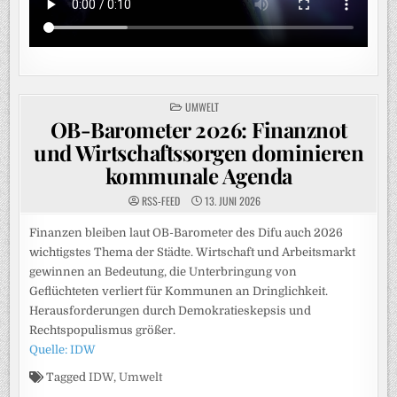
POSTED
UMWELT
IN
OB-Barometer 2026: Finanznot
und Wirtschaftssorgen dominieren
kommunale Agenda
RSS-FEED
13. JUNI 2026
Finanzen bleiben laut OB-Barometer des Difu auch 2026
wichtigstes Thema der Städte. Wirtschaft und Arbeitsmarkt
gewinnen an Bedeutung, die Unterbringung von
Geflüchteten verliert für Kommunen an Dringlichkeit.
Herausforderungen durch Demokratieskepsis und
Rechtspopulismus größer.
Quelle: IDW
Tagged
IDW
,
Umwelt