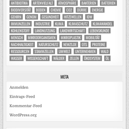
ANTIBIOTIKA
ARTENVIELFALT
ATMOSPHÄRE
BAKTERIEN
BATTERIEN
BIODIVERSITÄT
BODEN
CHEMIE
CO2
DÜRRE
ENERGIE
GEHIRN
GENOM
GESUNDHEIT
HITZEWELLEN
IDW
IMMUNZELLEN
INDUSTRIE
KLIMA
KLIMASCHUTZ
KLIMAWANDEL
KOHLENSTOFF
LANDNUTZUNG
LANDWIRTSCHAFT
LEBENSKUNDE
MENSCH
MIKROORGANISMEN
MIKROPLASTIK
MOBILITÄT
NACHHALTIGKEIT
NATURSCHUTZ
NEWZS.DE
OTS
PROTEINE
RESSOURCEN
STAMMZELLEN
UMWELT
UNTERNEHMEN
WALD
WASSER
WISSENSCHAFT
WÄLDER
ZELLEN
ÖKOSYSTEM
ÖL
META
Anmelden
Eintrags-Feed
Kommentar-Feed
WordPress.org