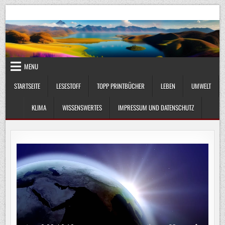
Skip
UmweltKlima.com
Umwelt, Klima und Lebenswissenschaft
to
content
MENU
STARTSEITE
LESESTOFF
TOPP PRINTBÜCHER
LEBEN
UMWELT
KLIMA
WISSENSWERTES
IMPRESSUM UND DATENSCHUTZ