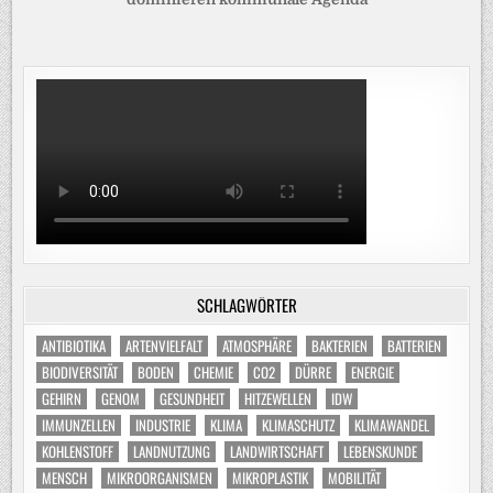
SCHLAGWÖRTER
ANTIBIOTIKA
ARTENVIELFALT
ATMOSPHÄRE
BAKTERIEN
BATTERIEN
BIODIVERSITÄT
BODEN
CHEMIE
CO2
DÜRRE
ENERGIE
GEHIRN
GENOM
GESUNDHEIT
HITZEWELLEN
IDW
IMMUNZELLEN
INDUSTRIE
KLIMA
KLIMASCHUTZ
KLIMAWANDEL
KOHLENSTOFF
LANDNUTZUNG
LANDWIRTSCHAFT
LEBENSKUNDE
MENSCH
MIKROORGANISMEN
MIKROPLASTIK
MOBILITÄT