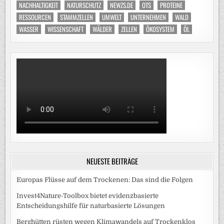
NACHHALTIGKEIT
NATURSCHUTZ
NEWZS.DE
OTS
PROTEINE
RESSOURCEN
STAMMZELLEN
UMWELT
UNTERNEHMEN
WALD
WASSER
WISSENSCHAFT
WÄLDER
ZELLEN
ÖKOSYSTEM
ÖL
NEUESTE BEITRÄGE
Europas Flüsse auf dem Trockenen: Das sind die Folgen
Invest4Nature-Toolbox bietet evidenzbasierte
Entscheidungshilfe für naturbasierte Lösungen
Berghütten rüsten wegen Klimawandels auf Trockenklos