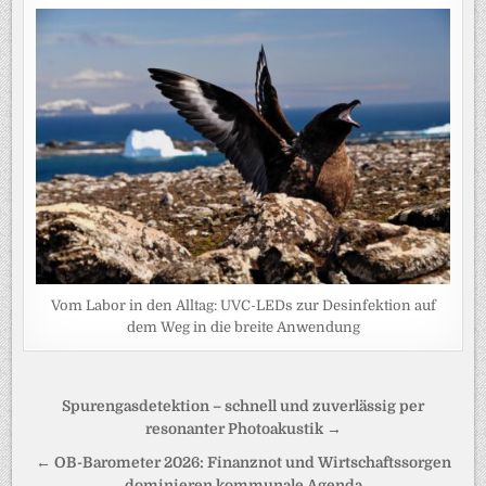
Vom Labor in den Alltag: UVC-LEDs zur Desinfektion auf
dem Weg in die breite Anwendung
Beitragsnavigation
Spurengasdetektion – schnell und zuverlässig per
resonanter Photoakustik →
← OB-Barometer 2026: Finanznot und Wirtschaftssorgen
dominieren kommunale Agenda