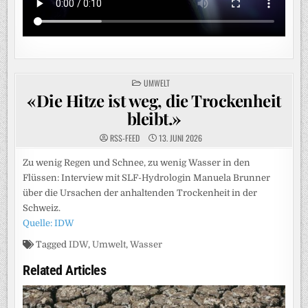
POSTED
UMWELT
IN
«Die Hitze ist weg, die Trockenheit
bleibt.»
RSS-FEED
13. JUNI 2026
Zu wenig Regen und Schnee, zu wenig Wasser in den
Flüssen: Interview mit SLF-Hydrologin Manuela Brunner
über die Ursachen der anhaltenden Trockenheit in der
Schweiz.
Quelle: IDW
Tagged
IDW
,
Umwelt
,
Wasser
Related Articles