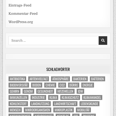
Eintrags-Feed
Kommentar-Feed
WordPress.org
Search
for:
SCHLAGWÖRTER
ANTIBIOTIKA
ARTENVIELFALT
ATMOSPHÄRE
BAKTERIEN
BATTERIEN
BIODIVERSITÄT
BODEN
CHEMIE
CO2
DÜRRE
ENERGIE
GEHIRN
GENOM
GESUNDHEIT
HITZEWELLEN
IDW
IMMUNZELLEN
INDUSTRIE
KLIMA
KLIMASCHUTZ
KLIMAWANDEL
KOHLENSTOFF
LANDNUTZUNG
LANDWIRTSCHAFT
LEBENSKUNDE
MENSCH
MIKROORGANISMEN
MIKROPLASTIK
MOBILITÄT