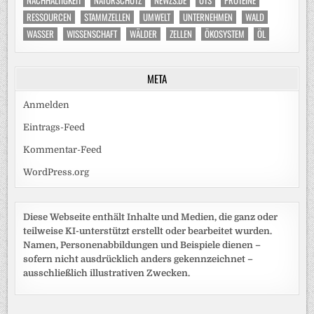
NACHHALTIGKEIT
NATURSCHUTZ
NEWZS.DE
OTS
PROTEINE
RESSOURCEN
STAMMZELLEN
UMWELT
UNTERNEHMEN
WALD
WASSER
WISSENSCHAFT
WÄLDER
ZELLEN
ÖKOSYSTEM
ÖL
META
Anmelden
Eintrags-Feed
Kommentar-Feed
WordPress.org
Diese Webseite enthält Inhalte und Medien, die ganz oder
teilweise KI-unterstützt erstellt oder bearbeitet wurden.
Namen, Personenabbildungen und Beispiele dienen –
sofern nicht ausdrücklich anders gekennzeichnet –
ausschließlich illustrativen Zwecken.