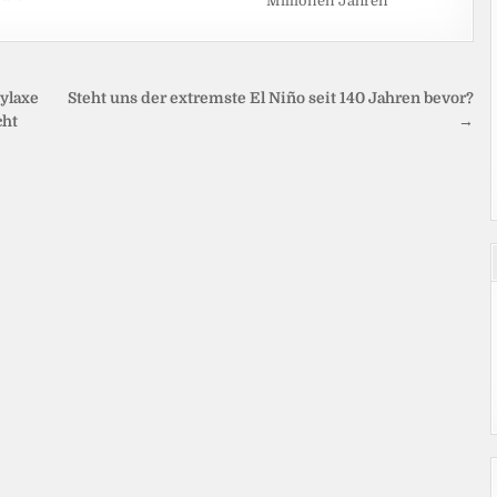
Millionen Jahren
ylaxe
Steht uns der extremste El Niño seit 140 Jahren bevor?
cht
→