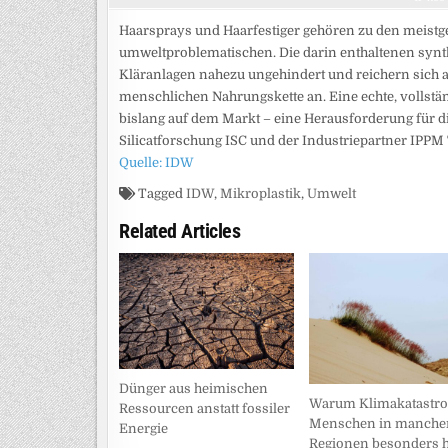
Haarsprays und Haarfestiger gehören zu den meistg
umweltproblematischen. Die darin enthaltenen synth
Kläranlagen nahezu ungehindert und reichern sich al
menschlichen Nahrungskette an. Eine echte, vollstän
bislang auf dem Markt – eine Herausforderung für di
Silicatforschung ISC und der Industriepartner IPPM
Quelle: IDW
Tagged
IDW
,
Mikroplastik
,
Umwelt
Related Articles
Dünger aus heimischen
Warum Klimakatastr
Ressourcen anstatt fossiler
Menschen in manche
Energie
Regionen besonders h