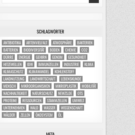
for:
SCHLAGWÖRTER
ANTIBIOTIKA
ARTENVIELFALT
ATMOSPHÄRE
BAKTERIEN
BATTERIEN
BIODIVERSITÄT
BODEN
CHEMIE
CO2
DÜRRE
ENERGIE
GEHIRN
GENOM
GESUNDHEIT
HITZEWELLEN
IDW
IMMUNZELLEN
INDUSTRIE
KLIMA
KLIMASCHUTZ
KLIMAWANDEL
KOHLENSTOFF
LANDNUTZUNG
LANDWIRTSCHAFT
LEBENSKUNDE
MENSCH
MIKROORGANISMEN
MIKROPLASTIK
MOBILITÄT
NACHHALTIGKEIT
NATURSCHUTZ
NEWZS.DE
OTS
PROTEINE
RESSOURCEN
STAMMZELLEN
UMWELT
UNTERNEHMEN
WALD
WASSER
WISSENSCHAFT
WÄLDER
ZELLEN
ÖKOSYSTEM
ÖL
META