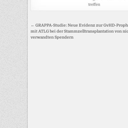
treffen
Beitragsnavigation
← GRAPPA-Studie: Neue Evidenz zur GvHD-Proph
mit ATLG bei der Stammzelltransplantation von ni
verwandten Spendern