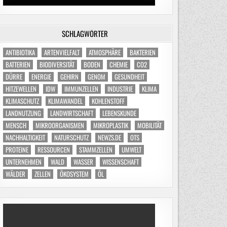
SCHLAGWÖRTER
ANTIBIOTIKA
ARTENVIELFALT
ATMOSPHÄRE
BAKTERIEN
BATTERIEN
BIODIVERSITÄT
BODEN
CHEMIE
CO2
DÜRRE
ENERGIE
GEHIRN
GENOM
GESUNDHEIT
HITZEWELLEN
IDW
IMMUNZELLEN
INDUSTRIE
KLIMA
KLIMASCHUTZ
KLIMAWANDEL
KOHLENSTOFF
LANDNUTZUNG
LANDWIRTSCHAFT
LEBENSKUNDE
MENSCH
MIKROORGANISMEN
MIKROPLASTIK
MOBILITÄT
NACHHALTIGKEIT
NATURSCHUTZ
NEWZS.DE
OTS
PROTEINE
RESSOURCEN
STAMMZELLEN
UMWELT
UNTERNEHMEN
WALD
WASSER
WISSENSCHAFT
WÄLDER
ZELLEN
ÖKOSYSTEM
ÖL