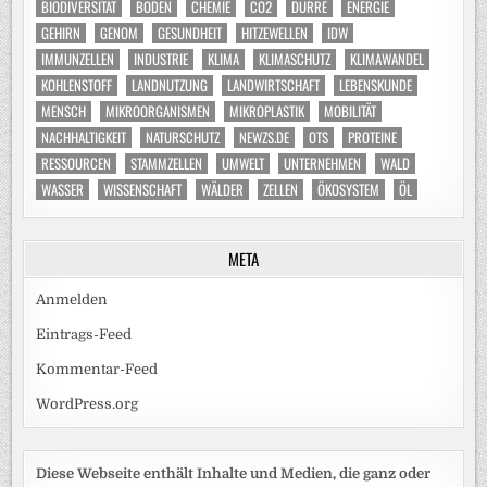
BIODIVERSITÄT
BODEN
CHEMIE
CO2
DÜRRE
ENERGIE
GEHIRN
GENOM
GESUNDHEIT
HITZEWELLEN
IDW
IMMUNZELLEN
INDUSTRIE
KLIMA
KLIMASCHUTZ
KLIMAWANDEL
KOHLENSTOFF
LANDNUTZUNG
LANDWIRTSCHAFT
LEBENSKUNDE
MENSCH
MIKROORGANISMEN
MIKROPLASTIK
MOBILITÄT
NACHHALTIGKEIT
NATURSCHUTZ
NEWZS.DE
OTS
PROTEINE
RESSOURCEN
STAMMZELLEN
UMWELT
UNTERNEHMEN
WALD
WASSER
WISSENSCHAFT
WÄLDER
ZELLEN
ÖKOSYSTEM
ÖL
META
Anmelden
Eintrags-Feed
Kommentar-Feed
WordPress.org
Diese Webseite enthält Inhalte und Medien, die ganz oder