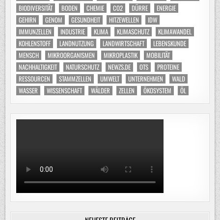
BIODIVERSITÄT
BODEN
CHEMIE
CO2
DÜRRE
ENERGIE
GEHIRN
GENOM
GESUNDHEIT
HITZEWELLEN
IDW
IMMUNZELLEN
INDUSTRIE
KLIMA
KLIMASCHUTZ
KLIMAWANDEL
KOHLENSTOFF
LANDNUTZUNG
LANDWIRTSCHAFT
LEBENSKUNDE
MENSCH
MIKROORGANISMEN
MIKROPLASTIK
MOBILITÄT
NACHHALTIGKEIT
NATURSCHUTZ
NEWZS.DE
OTS
PROTEINE
RESSOURCEN
STAMMZELLEN
UMWELT
UNTERNEHMEN
WALD
WASSER
WISSENSCHAFT
WÄLDER
ZELLEN
ÖKOSYSTEM
ÖL