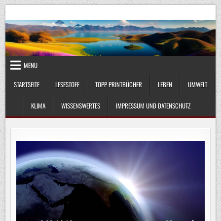
Skip
UmweltKlima.com
Umwelt, Klima und Lebenswissenschaft
to
content
MENU
STARTSEITE
LESESTOFF
TOPP PRINTBÜCHER
LEBEN
UMWELT
KLIMA
WISSENSWERTES
IMPRESSUM UND DATENSCHUTZ