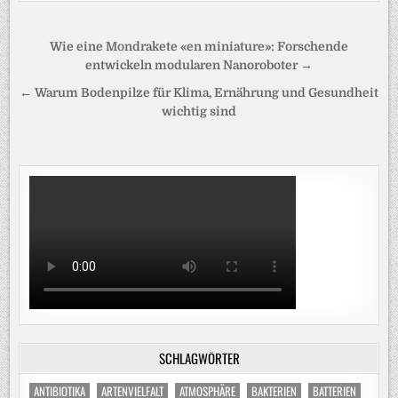
Beitragsnavigation
Wie eine Mondrakete «en miniature»: Forschende
entwickeln modularen Nanoroboter →
← Warum Bodenpilze für Klima, Ernährung und Gesundheit
wichtig sind
SCHLAGWÖRTER
ANTIBIOTIKA
ARTENVIELFALT
ATMOSPHÄRE
BAKTERIEN
BATTERIEN