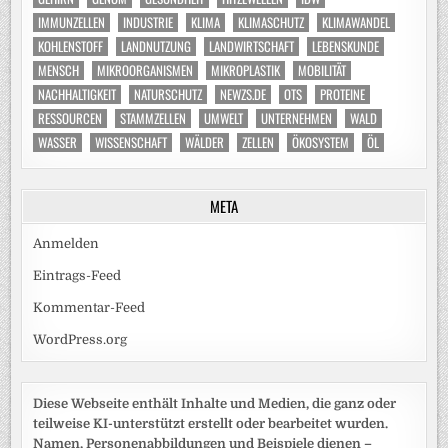
IMMUNZELLEN
INDUSTRIE
KLIMA
KLIMASCHUTZ
KLIMAWANDEL
KOHLENSTOFF
LANDNUTZUNG
LANDWIRTSCHAFT
LEBENSKUNDE
MENSCH
MIKROORGANISMEN
MIKROPLASTIK
MOBILITÄT
NACHHALTIGKEIT
NATURSCHUTZ
NEWZS.DE
OTS
PROTEINE
RESSOURCEN
STAMMZELLEN
UMWELT
UNTERNEHMEN
WALD
WASSER
WISSENSCHAFT
WÄLDER
ZELLEN
ÖKOSYSTEM
ÖL
META
Anmelden
Eintrags-Feed
Kommentar-Feed
WordPress.org
Diese Webseite enthält Inhalte und Medien, die ganz oder
teilweise KI-unterstützt erstellt oder bearbeitet wurden.
Namen, Personenabbildungen und Beispiele dienen –