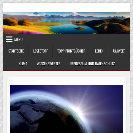
Skip
UmweltKlima.com
Umwelt, Klima und Lebenswissenschaft
to
content
MENU
STARTSEITE
LESESTOFF
TOPP PRINTBÜCHER
LEBEN
UMWELT
KLIMA
WISSENSWERTES
IMPRESSUM UND DATENSCHUTZ