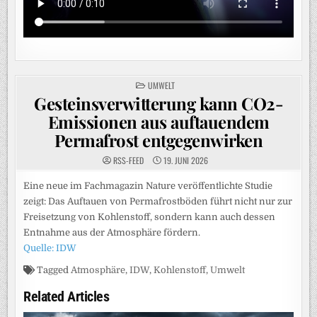
POSTED
UMWELT
IN
Gesteinsverwitterung kann CO2-
Emissionen aus auftauendem
Permafrost entgegenwirken
RSS-FEED
19. JUNI 2026
Eine neue im Fachmagazin Nature veröffentlichte Studie
zeigt: Das Auftauen von Permafrostböden führt nicht nur zur
Freisetzung von Kohlenstoff, sondern kann auch dessen
Entnahme aus der Atmosphäre fördern.
Quelle: IDW
Tagged
Atmosphäre
,
IDW
,
Kohlenstoff
,
Umwelt
Related Articles