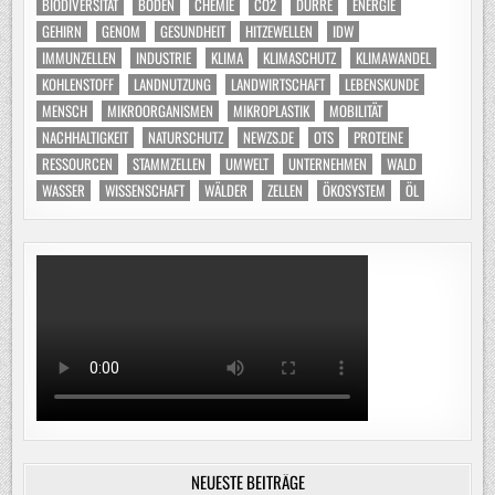
BIODIVERSITÄT
BODEN
CHEMIE
CO2
DÜRRE
ENERGIE
GEHIRN
GENOM
GESUNDHEIT
HITZEWELLEN
IDW
IMMUNZELLEN
INDUSTRIE
KLIMA
KLIMASCHUTZ
KLIMAWANDEL
KOHLENSTOFF
LANDNUTZUNG
LANDWIRTSCHAFT
LEBENSKUNDE
MENSCH
MIKROORGANISMEN
MIKROPLASTIK
MOBILITÄT
NACHHALTIGKEIT
NATURSCHUTZ
NEWZS.DE
OTS
PROTEINE
RESSOURCEN
STAMMZELLEN
UMWELT
UNTERNEHMEN
WALD
WASSER
WISSENSCHAFT
WÄLDER
ZELLEN
ÖKOSYSTEM
ÖL
NEUESTE BEITRÄGE