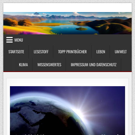
Skip
UmweltKlima.com
Umwelt, Klima und Lebenswissenschaft
to
content
MENU
STARTSEITE
LESESTOFF
TOPP PRINTBÜCHER
LEBEN
UMWELT
KLIMA
WISSENSWERTES
IMPRESSUM UND DATENSCHUTZ