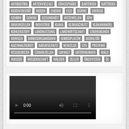
ANTIBIOTIKA
ARTENVIELFALT
ATMOSPHÄRE
BAKTERIEN
BATTERIEN
BIODIVERSITÄT
BODEN
CHEMIE
CO2
DÜRRE
ENERGIE
GEHIRN
GENOM
GESUNDHEIT
HITZEWELLEN
IDW
IMMUNZELLEN
INDUSTRIE
KLIMA
KLIMASCHUTZ
KLIMAWANDEL
KOHLENSTOFF
LANDNUTZUNG
LANDWIRTSCHAFT
LEBENSKUNDE
MENSCH
MIKROORGANISMEN
MIKROPLASTIK
MOBILITÄT
NACHHALTIGKEIT
NATURSCHUTZ
NEWZS.DE
OTS
PROTEINE
RESSOURCEN
STAMMZELLEN
UMWELT
UNTERNEHMEN
WALD
WASSER
WISSENSCHAFT
WÄLDER
ZELLEN
ÖKOSYSTEM
ÖL