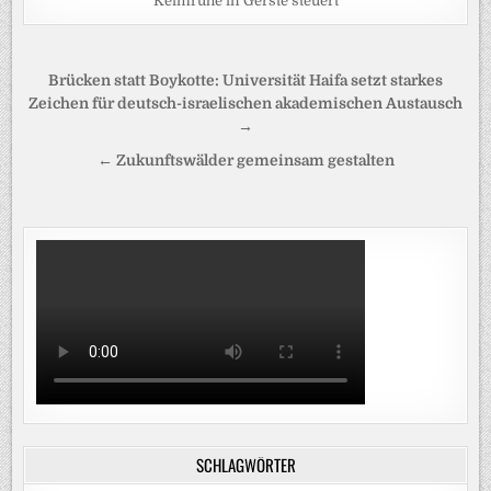
Keimruhe in Gerste steuert
Beitragsnavigation
Brücken statt Boykotte: Universität Haifa setzt starkes
Zeichen für deutsch-israelischen akademischen Austausch
→
← Zukunftswälder gemeinsam gestalten
SCHLAGWÖRTER