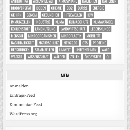
ANTIBIOTIKA
ARTENVIELFALT
ATMOSPHÄRE
BAKTERIEN
BATTERIEN
BIODIVERSITÄT
BODEN
CHEMIE
CO2
DÜRRE
ENERGIE
GEHIRN
GENOM
GESUNDHEIT
HITZEWELLEN
IDW
IMMUNZELLEN
INDUSTRIE
KLIMA
KLIMASCHUTZ
KLIMAWANDEL
KOHLENSTOFF
LANDNUTZUNG
LANDWIRTSCHAFT
LEBENSKUNDE
MENSCH
MIKROORGANISMEN
MIKROPLASTIK
MOBILITÄT
NACHHALTIGKEIT
NATURSCHUTZ
NEWZS.DE
OTS
PROTEINE
RESSOURCEN
STAMMZELLEN
UMWELT
UNTERNEHMEN
WALD
WASSER
WISSENSCHAFT
WÄLDER
ZELLEN
ÖKOSYSTEM
ÖL
META
Anmelden
Eintrags-Feed
Kommentar-Feed
WordPress.org