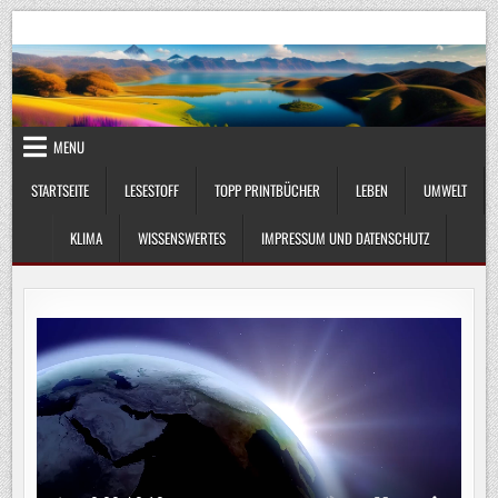
Skip
UmweltKlima.com
Umwelt, Klima und Lebenswissenschaft
to
content
MENU
STARTSEITE
LESESTOFF
TOPP PRINTBÜCHER
LEBEN
UMWELT
KLIMA
WISSENSWERTES
IMPRESSUM UND DATENSCHUTZ