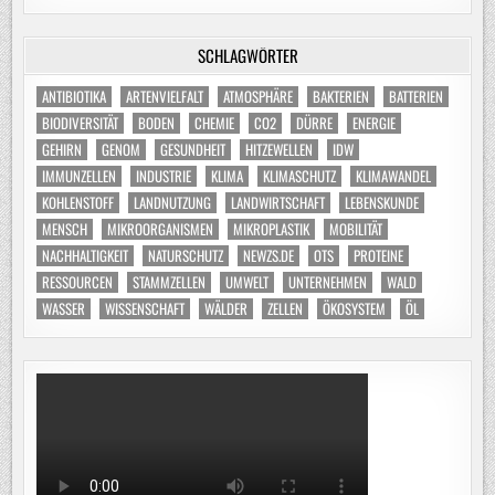
SCHLAGWÖRTER
ANTIBIOTIKA
ARTENVIELFALT
ATMOSPHÄRE
BAKTERIEN
BATTERIEN
BIODIVERSITÄT
BODEN
CHEMIE
CO2
DÜRRE
ENERGIE
GEHIRN
GENOM
GESUNDHEIT
HITZEWELLEN
IDW
IMMUNZELLEN
INDUSTRIE
KLIMA
KLIMASCHUTZ
KLIMAWANDEL
KOHLENSTOFF
LANDNUTZUNG
LANDWIRTSCHAFT
LEBENSKUNDE
MENSCH
MIKROORGANISMEN
MIKROPLASTIK
MOBILITÄT
NACHHALTIGKEIT
NATURSCHUTZ
NEWZS.DE
OTS
PROTEINE
RESSOURCEN
STAMMZELLEN
UMWELT
UNTERNEHMEN
WALD
WASSER
WISSENSCHAFT
WÄLDER
ZELLEN
ÖKOSYSTEM
ÖL