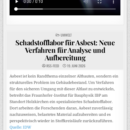
POSTED
UMWELT
IN
Schadstofflabor für Asbest: Neue
Verfahren für Analyse und
Aufbereitung
RSS-FEED
19. JUNI 2026
Asbest ist kein Randthema einzelner Altbauten, sondern ein
strukturelles Problem im Gebäudebestand. Um Verfahren
für den sicheren Umgang mit dieser Altlast zu entwickeln,
betreibt das Fraunhofer-Institut für Bauphysik IBP am
Standort Holzkirchen ein spezialisiertes Schadstofflabor.
Dort arbeiten die Forschenden daran, Asbest zuverlässig
nachzuweisen, belastetes Material aufzubereiten und es
perspektivisch wieder in Stoffkreisläufe zurückzuführen.
Quelle: IDW