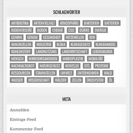
SCHLAGWÖRTER
ANTIBIOTIKA
ARTENVIELFALT
ATMOSPHÄRE
BAKTERIEN
BATTERIEN
BIODIVERSITÄT
BODEN
CHEMIE
CO2
DÜRRE
ENERGIE
GEHIRN
GENOM
GESUNDHEIT
HITZEWELLEN
IDW
IMMUNZELLEN
INDUSTRIE
KLIMA
KLIMASCHUTZ
KLIMAWANDEL
KOHLENSTOFF
LANDNUTZUNG
LANDWIRTSCHAFT
LEBENSKUNDE
MENSCH
MIKROORGANISMEN
MIKROPLASTIK
MOBILITÄT
NACHHALTIGKEIT
NATURSCHUTZ
NEWZS.DE
OTS
PROTEINE
RESSOURCEN
STAMMZELLEN
UMWELT
UNTERNEHMEN
WALD
WASSER
WISSENSCHAFT
WÄLDER
ZELLEN
ÖKOSYSTEM
ÖL
META
Anmelden
Eintrags-Feed
Kommentar-Feed