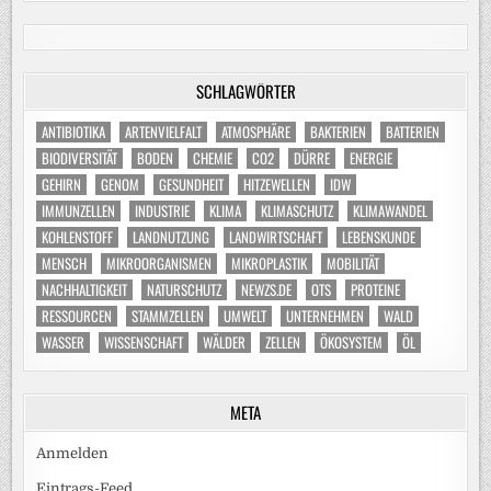
SCHLAGWÖRTER
ANTIBIOTIKA
ARTENVIELFALT
ATMOSPHÄRE
BAKTERIEN
BATTERIEN
BIODIVERSITÄT
BODEN
CHEMIE
CO2
DÜRRE
ENERGIE
GEHIRN
GENOM
GESUNDHEIT
HITZEWELLEN
IDW
IMMUNZELLEN
INDUSTRIE
KLIMA
KLIMASCHUTZ
KLIMAWANDEL
KOHLENSTOFF
LANDNUTZUNG
LANDWIRTSCHAFT
LEBENSKUNDE
MENSCH
MIKROORGANISMEN
MIKROPLASTIK
MOBILITÄT
NACHHALTIGKEIT
NATURSCHUTZ
NEWZS.DE
OTS
PROTEINE
RESSOURCEN
STAMMZELLEN
UMWELT
UNTERNEHMEN
WALD
WASSER
WISSENSCHAFT
WÄLDER
ZELLEN
ÖKOSYSTEM
ÖL
META
Anmelden
Eintrags-Feed