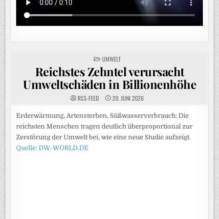
POSTED
UMWELT
IN
Reichstes Zehntel verursacht
Umweltschäden in Billionenhöhe
RSS-FEED
20. JUNI 2026
Erderwärmung, Artensterben, Süßwasserverbrauch: Die
reichsten Menschen tragen deutlich überproportional zur
Zerstörung der Umwelt bei, wie eine neue Studie aufzeigt.
Quelle: DW-WORLD.DE