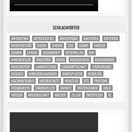
SCHLAGWÖRTER
ANTIBIOTIKA
ARTENVIELFALT
ATMOSPHÄRE
BAKTERIEN
BATTERIEN
BIODIVERSITÄT
BODEN
CHEMIE
CO2
DÜRRE
ENERGIE
GEHIRN
GENOM
GESUNDHEIT
HITZEWELLEN
IDW
IMMUNZELLEN
INDUSTRIE
KLIMA
KLIMASCHUTZ
KLIMAWANDEL
KOHLENSTOFF
LANDNUTZUNG
LANDWIRTSCHAFT
LEBENSKUNDE
MENSCH
MIKROORGANISMEN
MIKROPLASTIK
MOBILITÄT
NACHHALTIGKEIT
NATURSCHUTZ
NEWZS.DE
OTS
PROTEINE
RESSOURCEN
STAMMZELLEN
UMWELT
UNTERNEHMEN
WALD
WASSER
WISSENSCHAFT
WÄLDER
ZELLEN
ÖKOSYSTEM
ÖL