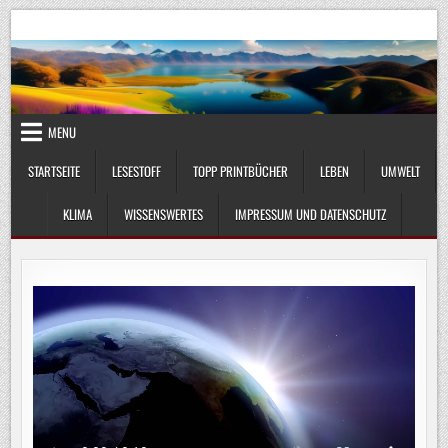
Skip
UmweltKlima.com
Umwelt, Klima und Lebenswissenschaft
to
content
MENU
STARTSEITE
LESESTOFF
TOPP PRINTBÜCHER
LEBEN
UMWELT
KLIMA
WISSENSWERTES
IMPRESSUM UND DATENSCHUTZ