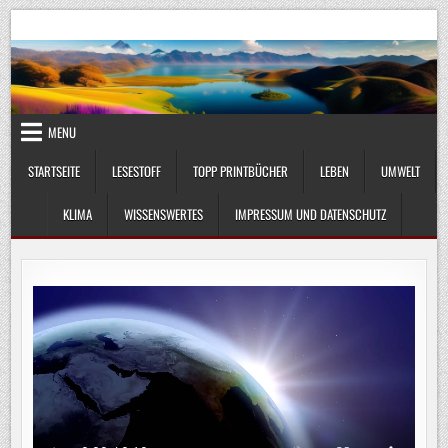
Skip
UmweltKlima.com
Umwelt, Klima und Lebenswissenschaft
to
content
MENU
STARTSEITE
LESESTOFF
TOPP PRINTBÜCHER
LEBEN
UMWELT
KLIMA
WISSENSWERTES
IMPRESSUM UND DATENSCHUTZ