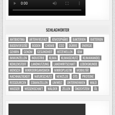
SCHLAGWÖRTER
ANTIBIOTIKA
ARTENVIELFALT
ATMOSPHÄRE
BAKTERIEN
BATTERIEN
BIODIVERSITÄT
BODEN
CHEMIE
CO2
DÜRRE
ENERGIE
GEHIRN
GENOM
GESUNDHEIT
HITZEWELLEN
IDW
IMMUNZELLEN
INDUSTRIE
KLIMA
KLIMASCHUTZ
KLIMAWANDEL
KOHLENSTOFF
LANDNUTZUNG
LANDWIRTSCHAFT
LEBENSKUNDE
MENSCH
MIKROORGANISMEN
MIKROPLASTIK
MOBILITÄT
NACHHALTIGKEIT
NATURSCHUTZ
NEWZS.DE
OTS
PROTEINE
RESSOURCEN
STAMMZELLEN
UMWELT
UNTERNEHMEN
WALD
WASSER
WISSENSCHAFT
WÄLDER
ZELLEN
ÖKOSYSTEM
ÖL