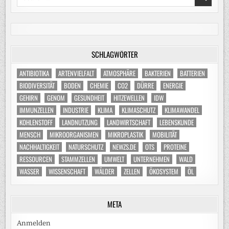
for:
SCHLAGWÖRTER
ANTIBIOTIKA
ARTENVIELFALT
ATMOSPHÄRE
BAKTERIEN
BATTERIEN
BIODIVERSITÄT
BODEN
CHEMIE
CO2
DÜRRE
ENERGIE
GEHIRN
GENOM
GESUNDHEIT
HITZEWELLEN
IDW
IMMUNZELLEN
INDUSTRIE
KLIMA
KLIMASCHUTZ
KLIMAWANDEL
KOHLENSTOFF
LANDNUTZUNG
LANDWIRTSCHAFT
LEBENSKUNDE
MENSCH
MIKROORGANISMEN
MIKROPLASTIK
MOBILITÄT
NACHHALTIGKEIT
NATURSCHUTZ
NEWZS.DE
OTS
PROTEINE
RESSOURCEN
STAMMZELLEN
UMWELT
UNTERNEHMEN
WALD
WASSER
WISSENSCHAFT
WÄLDER
ZELLEN
ÖKOSYSTEM
ÖL
META
Anmelden