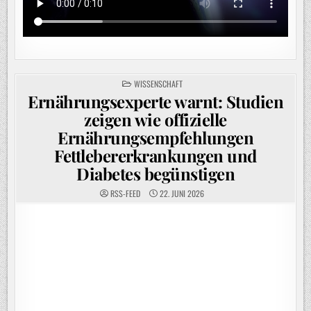
POSTED
WISSENSCHAFT
IN
Ernährungsexperte warnt: Studien
zeigen wie offizielle
Ernährungsempfehlungen
Fettlebererkrankungen und
Diabetes begünstigen
RSS-FEED
22. JUNI 2026