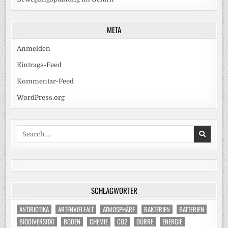
META
Anmelden
Eintrags-Feed
Kommentar-Feed
WordPress.org
Search
for:
SCHLAGWÖRTER
ANTIBIOTIKA
ARTENVIELFALT
ATMOSPHÄRE
BAKTERIEN
BATTERIEN
BIODIVERSITÄT
BODEN
CHEMIE
CO2
DÜRRE
ENERGIE