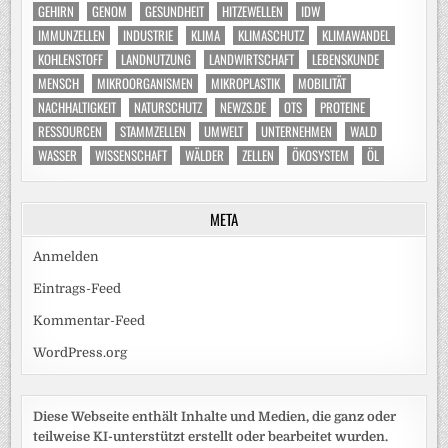
GEHIRN
GENOM
GESUNDHEIT
HITZEWELLEN
IDW
IMMUNZELLEN
INDUSTRIE
KLIMA
KLIMASCHUTZ
KLIMAWANDEL
KOHLENSTOFF
LANDNUTZUNG
LANDWIRTSCHAFT
LEBENSKUNDE
MENSCH
MIKROORGANISMEN
MIKROPLASTIK
MOBILITÄT
NACHHALTIGKEIT
NATURSCHUTZ
NEWZS.DE
OTS
PROTEINE
RESSOURCEN
STAMMZELLEN
UMWELT
UNTERNEHMEN
WALD
WASSER
WISSENSCHAFT
WÄLDER
ZELLEN
ÖKOSYSTEM
ÖL
META
Anmelden
Eintrags-Feed
Kommentar-Feed
WordPress.org
Diese Webseite enthält Inhalte und Medien, die ganz oder
teilweise KI-unterstützt erstellt oder bearbeitet wurden.