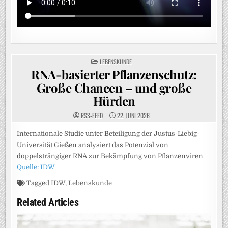
POSTED
LEBENSKUNDE
IN
RNA-basierter Pflanzenschutz:
Große Chancen – und große
Hürden
RSS-FEED
22. JUNI 2026
Internationale Studie unter Beteiligung der Justus-Liebig-
Universität Gießen analysiert das Potenzial von
doppelsträngiger RNA zur Bekämpfung von Pflanzenviren
Quelle: IDW
Tagged
IDW
,
Lebenskunde
Related Articles