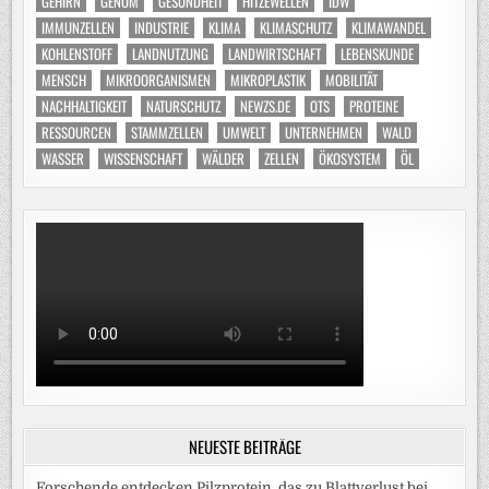
GEHIRN
GENOM
GESUNDHEIT
HITZEWELLEN
IDW
IMMUNZELLEN
INDUSTRIE
KLIMA
KLIMASCHUTZ
KLIMAWANDEL
KOHLENSTOFF
LANDNUTZUNG
LANDWIRTSCHAFT
LEBENSKUNDE
MENSCH
MIKROORGANISMEN
MIKROPLASTIK
MOBILITÄT
NACHHALTIGKEIT
NATURSCHUTZ
NEWZS.DE
OTS
PROTEINE
RESSOURCEN
STAMMZELLEN
UMWELT
UNTERNEHMEN
WALD
WASSER
WISSENSCHAFT
WÄLDER
ZELLEN
ÖKOSYSTEM
ÖL
NEUESTE BEITRÄGE
Forschende entdecken Pilzprotein, das zu Blattverlust bei