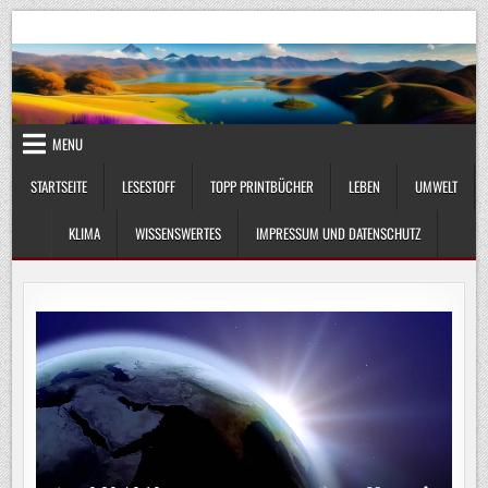
Skip
UmweltKlima.com
Umwelt, Klima und Lebenswissenschaft
to
content
MENU
STARTSEITE
LESESTOFF
TOPP PRINTBÜCHER
LEBEN
UMWELT
KLIMA
WISSENSWERTES
IMPRESSUM UND DATENSCHUTZ