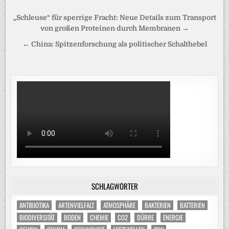
Beitragsnavigation
„Schleuse“ für sperrige Fracht: Neue Details zum Transport
von großen Proteinen durch Membranen →
← China: Spitzenforschung als politischer Schalthebel
SCHLAGWÖRTER
ANTIBIOTIKA
ARTENVIELFALT
ATMOSPHÄRE
BAKTERIEN
BATTERIEN
BIODIVERSITÄT
BODEN
CHEMIE
CO2
DÜRRE
ENERGIE