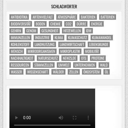
SCHLAGWÖRTER
ANTIBIOTIKA
ARTENVIELFALT
ATMOSPHÄRE
BAKTERIEN
BATTERIEN
BIODIVERSITÄT
BODEN
CHEMIE
CO2
DÜRRE
ENERGIE
GEHIRN
GENOM
GESUNDHEIT
HITZEWELLEN
IDW
IMMUNZELLEN
INDUSTRIE
KLIMA
KLIMASCHUTZ
KLIMAWANDEL
KOHLENSTOFF
LANDNUTZUNG
LANDWIRTSCHAFT
LEBENSKUNDE
MENSCH
MIKROORGANISMEN
MIKROPLASTIK
MOBILITÄT
NACHHALTIGKEIT
NATURSCHUTZ
NEWZS.DE
OTS
PROTEINE
RESSOURCEN
STAMMZELLEN
UMWELT
UNTERNEHMEN
WALD
WASSER
WISSENSCHAFT
WÄLDER
ZELLEN
ÖKOSYSTEM
ÖL