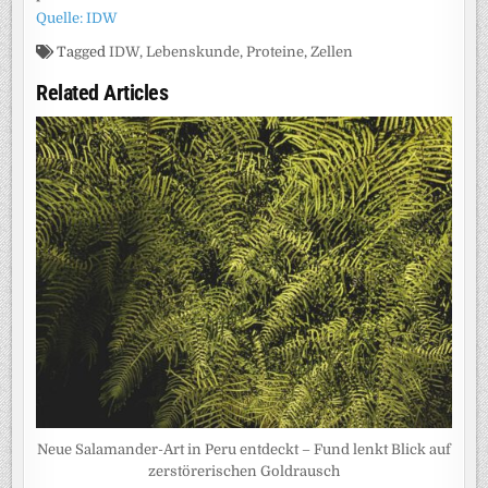
Quelle: IDW
Tagged
IDW
,
Lebenskunde
,
Proteine
,
Zellen
Related Articles
Neue Salamander-Art in Peru entdeckt – Fund lenkt Blick auf
zerstörerischen Goldrausch