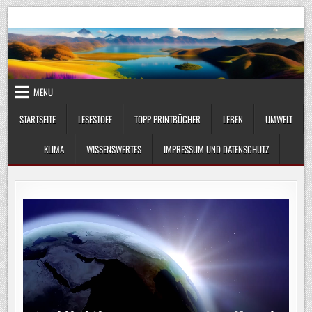
Skip
UmweltKlima.com
Umwelt, Klima und Lebenswissenschaft
to
content
MENU
STARTSEITE
LESESTOFF
TOPP PRINTBÜCHER
LEBEN
UMWELT
KLIMA
WISSENSWERTES
IMPRESSUM UND DATENSCHUTZ