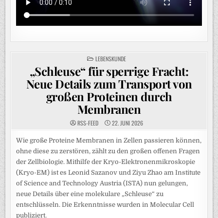
POSTED
LEBENSKUNDE
IN
„Schleuse“ für sperrige Fracht:
Neue Details zum Transport von
großen Proteinen durch
Membranen
RSS-FEED
22. JUNI 2026
Wie große Proteine Membranen in Zellen passieren können,
ohne diese zu zerstören, zählt zu den großen offenen Fragen
der Zellbiologie. Mithilfe der Kryo-Elektronenmikroskopie
(Kryo-EM) ist es Leonid Sazanov und Ziyu Zhao am Institute
of Science and Technology Austria (ISTA) nun gelungen,
neue Details über eine molekulare „Schleuse“ zu
entschlüsseln. Die Erkenntnisse wurden in Molecular Cell
publiziert.