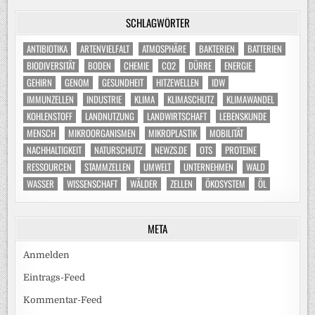
SCHLAGWÖRTER
ANTIBIOTIKA
ARTENVIELFALT
ATMOSPHÄRE
BAKTERIEN
BATTERIEN
BIODIVERSITÄT
BODEN
CHEMIE
CO2
DÜRRE
ENERGIE
GEHIRN
GENOM
GESUNDHEIT
HITZEWELLEN
IDW
IMMUNZELLEN
INDUSTRIE
KLIMA
KLIMASCHUTZ
KLIMAWANDEL
KOHLENSTOFF
LANDNUTZUNG
LANDWIRTSCHAFT
LEBENSKUNDE
MENSCH
MIKROORGANISMEN
MIKROPLASTIK
MOBILITÄT
NACHHALTIGKEIT
NATURSCHUTZ
NEWZS.DE
OTS
PROTEINE
RESSOURCEN
STAMMZELLEN
UMWELT
UNTERNEHMEN
WALD
WASSER
WISSENSCHAFT
WÄLDER
ZELLEN
ÖKOSYSTEM
ÖL
META
Anmelden
Eintrags-Feed
Kommentar-Feed