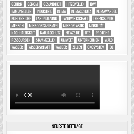
GEHIRN
GENOM
GESUNDHEIT
HITZEWELLEN
IDW
IMMUNZELLEN
INDUSTRIE
KLIMA
KLIMASCHUTZ
KLIMAWANDEL
KOHLENSTOFF
LANDNUTZUNG
LANDWIRTSCHAFT
LEBENSKUNDE
MENSCH
MIKROORGANISMEN
MIKROPLASTIK
MOBILITÄT
NACHHALTIGKEIT
NATURSCHUTZ
NEWZS.DE
OTS
PROTEINE
RESSOURCEN
STAMMZELLEN
UMWELT
UNTERNEHMEN
WALD
WASSER
WISSENSCHAFT
WÄLDER
ZELLEN
ÖKOSYSTEM
ÖL
NEUESTE BEITRÄGE