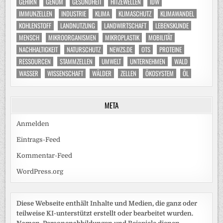
GEHIRN
GENOM
GESUNDHEIT
HITZEWELLEN
IDW
IMMUNZELLEN
INDUSTRIE
KLIMA
KLIMASCHUTZ
KLIMAWANDEL
KOHLENSTOFF
LANDNUTZUNG
LANDWIRTSCHAFT
LEBENSKUNDE
MENSCH
MIKROORGANISMEN
MIKROPLASTIK
MOBILITÄT
NACHHALTIGKEIT
NATURSCHUTZ
NEWZS.DE
OTS
PROTEINE
RESSOURCEN
STAMMZELLEN
UMWELT
UNTERNEHMEN
WALD
WASSER
WISSENSCHAFT
WÄLDER
ZELLEN
ÖKOSYSTEM
ÖL
META
Anmelden
Eintrags-Feed
Kommentar-Feed
WordPress.org
Diese Webseite enthält Inhalte und Medien, die ganz oder
teilweise KI-unterstützt erstellt oder bearbeitet wurden.