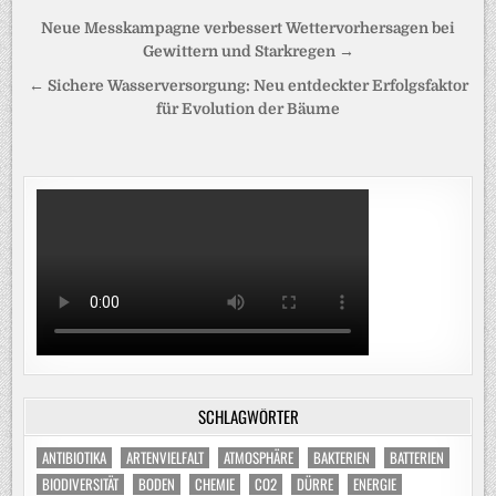
Beitragsnavigation
Neue Messkampagne verbessert Wettervorhersagen bei
Gewittern und Starkregen →
← Sichere Wasserversorgung: Neu entdeckter Erfolgsfaktor
für Evolution der Bäume
SCHLAGWÖRTER
ANTIBIOTIKA
ARTENVIELFALT
ATMOSPHÄRE
BAKTERIEN
BATTERIEN
BIODIVERSITÄT
BODEN
CHEMIE
CO2
DÜRRE
ENERGIE