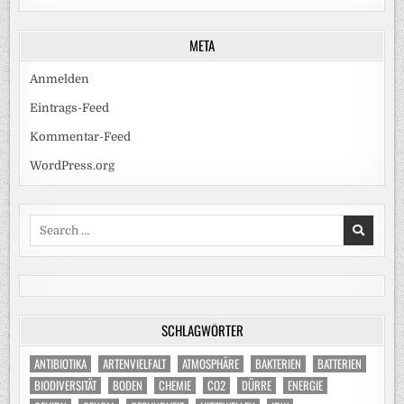
META
Anmelden
Eintrags-Feed
Kommentar-Feed
WordPress.org
Search
for:
SCHLAGWÖRTER
ANTIBIOTIKA
ARTENVIELFALT
ATMOSPHÄRE
BAKTERIEN
BATTERIEN
BIODIVERSITÄT
BODEN
CHEMIE
CO2
DÜRRE
ENERGIE