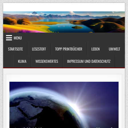
Skip
UmweltKlima.com
Umwelt, Klima und Lebenswissenschaft
to
content
MENU
STARTSEITE
LESESTOFF
TOPP PRINTBÜCHER
LEBEN
UMWELT
KLIMA
WISSENSWERTES
IMPRESSUM UND DATENSCHUTZ