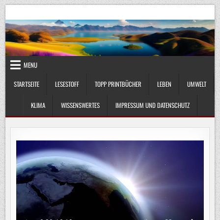
Skip
UmweltKlima.com
Umwelt, Klima und Lebenswissenschaft
to
content
MENU
STARTSEITE
LESESTOFF
TOPP PRINTBÜCHER
LEBEN
UMWELT
KLIMA
WISSENSWERTES
IMPRESSUM UND DATENSCHUTZ