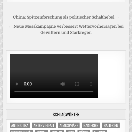
Beitragsnavigation
China: Spitzenforschung als politischer Schalthebel →
← Neue Messkampagne verbessert Wettervorhersagen bei
Gewittern und Starkregen
SCHLAGWÖRTER
ANTIBIOTIKA
ARTENVIELFALT
ATMOSPHÄRE
BAKTERIEN
BATTERIEN