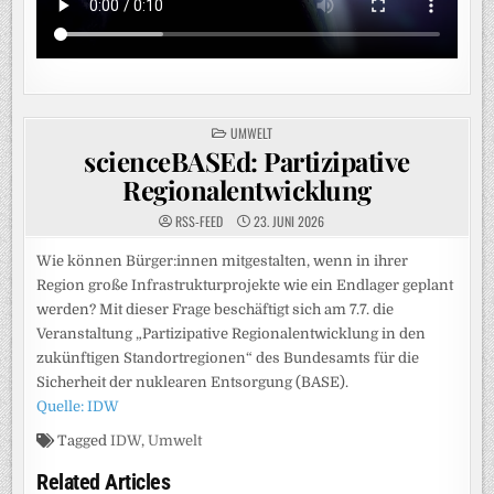
POSTED
UMWELT
IN
scienceBASEd: Partizipative
Regionalentwicklung
RSS-FEED
23. JUNI 2026
Wie können Bürger:innen mitgestalten, wenn in ihrer
Region große Infrastrukturprojekte wie ein Endlager geplant
werden? Mit dieser Frage beschäftigt sich am 7.7. die
Veranstaltung „Partizipative Regionalentwicklung in den
zukünftigen Standortregionen“ des Bundesamts für die
Sicherheit der nuklearen Entsorgung (BASE).
Quelle: IDW
Tagged
IDW
,
Umwelt
Related Articles