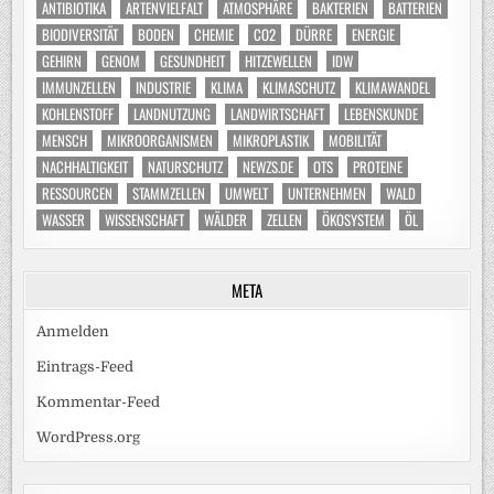
ANTIBIOTIKA
ARTENVIELFALT
ATMOSPHÄRE
BAKTERIEN
BATTERIEN
BIODIVERSITÄT
BODEN
CHEMIE
CO2
DÜRRE
ENERGIE
GEHIRN
GENOM
GESUNDHEIT
HITZEWELLEN
IDW
IMMUNZELLEN
INDUSTRIE
KLIMA
KLIMASCHUTZ
KLIMAWANDEL
KOHLENSTOFF
LANDNUTZUNG
LANDWIRTSCHAFT
LEBENSKUNDE
MENSCH
MIKROORGANISMEN
MIKROPLASTIK
MOBILITÄT
NACHHALTIGKEIT
NATURSCHUTZ
NEWZS.DE
OTS
PROTEINE
RESSOURCEN
STAMMZELLEN
UMWELT
UNTERNEHMEN
WALD
WASSER
WISSENSCHAFT
WÄLDER
ZELLEN
ÖKOSYSTEM
ÖL
META
Anmelden
Eintrags-Feed
Kommentar-Feed
WordPress.org