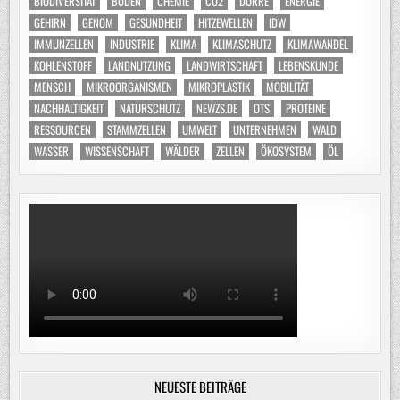
BIODIVERSITÄT
BODEN
CHEMIE
CO2
DÜRRE
ENERGIE
GEHIRN
GENOM
GESUNDHEIT
HITZEWELLEN
IDW
IMMUNZELLEN
INDUSTRIE
KLIMA
KLIMASCHUTZ
KLIMAWANDEL
KOHLENSTOFF
LANDNUTZUNG
LANDWIRTSCHAFT
LEBENSKUNDE
MENSCH
MIKROORGANISMEN
MIKROPLASTIK
MOBILITÄT
NACHHALTIGKEIT
NATURSCHUTZ
NEWZS.DE
OTS
PROTEINE
RESSOURCEN
STAMMZELLEN
UMWELT
UNTERNEHMEN
WALD
WASSER
WISSENSCHAFT
WÄLDER
ZELLEN
ÖKOSYSTEM
ÖL
NEUESTE BEITRÄGE