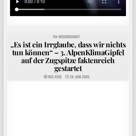
POSTED
WISSENSCHAFT
IN
„Es ist ein Irrglaube, dass wir nichts
tun können“ – 3. AlpenKlimaGipfel
auf der Zugspitze faktenreich
gestartet
RSS-FEED
24. JUNI 2026