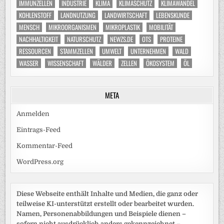
IMMUNZELLEN
INDUSTRIE
KLIMA
KLIMASCHUTZ
KLIMAWANDEL
KOHLENSTOFF
LANDNUTZUNG
LANDWIRTSCHAFT
LEBENSKUNDE
MENSCH
MIKROORGANISMEN
MIKROPLASTIK
MOBILITÄT
NACHHALTIGKEIT
NATURSCHUTZ
NEWZS.DE
OTS
PROTEINE
RESSOURCEN
STAMMZELLEN
UMWELT
UNTERNEHMEN
WALD
WASSER
WISSENSCHAFT
WÄLDER
ZELLEN
ÖKOSYSTEM
ÖL
META
Anmelden
Eintrags-Feed
Kommentar-Feed
WordPress.org
Diese Webseite enthält Inhalte und Medien, die ganz oder
teilweise KI-unterstützt erstellt oder bearbeitet wurden.
Namen, Personenabbildungen und Beispiele dienen –
sofern nicht ausdrücklich anders gekennzeichnet –