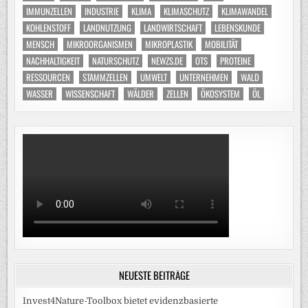
IMMUNZELLEN
INDUSTRIE
KLIMA
KLIMASCHUTZ
KLIMAWANDEL
KOHLENSTOFF
LANDNUTZUNG
LANDWIRTSCHAFT
LEBENSKUNDE
MENSCH
MIKROORGANISMEN
MIKROPLASTIK
MOBILITÄT
NACHHALTIGKEIT
NATURSCHUTZ
NEWZS.DE
OTS
PROTEINE
RESSOURCEN
STAMMZELLEN
UMWELT
UNTERNEHMEN
WALD
WASSER
WISSENSCHAFT
WÄLDER
ZELLEN
ÖKOSYSTEM
ÖL
NEUESTE BEITRÄGE
Invest4Nature-Toolbox bietet evidenzbasierte