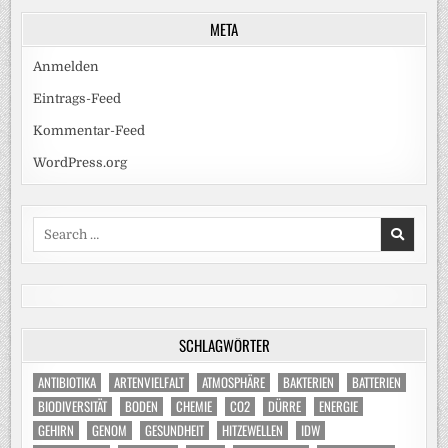
META
Anmelden
Eintrags-Feed
Kommentar-Feed
WordPress.org
Search
for:
SCHLAGWÖRTER
ANTIBIOTIKA
ARTENVIELFALT
ATMOSPHÄRE
BAKTERIEN
BATTERIEN
BIODIVERSITÄT
BODEN
CHEMIE
CO2
DÜRRE
ENERGIE
GEHIRN
GENOM
GESUNDHEIT
HITZEWELLEN
IDW