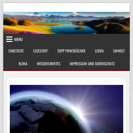
Skip
UmweltKlima.com
Umwelt, Klima und Lebenswissenschaft
to
content
MENU
STARTSEITE
LESESTOFF
TOPP PRINTBÜCHER
LEBEN
UMWELT
KLIMA
WISSENSWERTES
IMPRESSUM UND DATENSCHUTZ