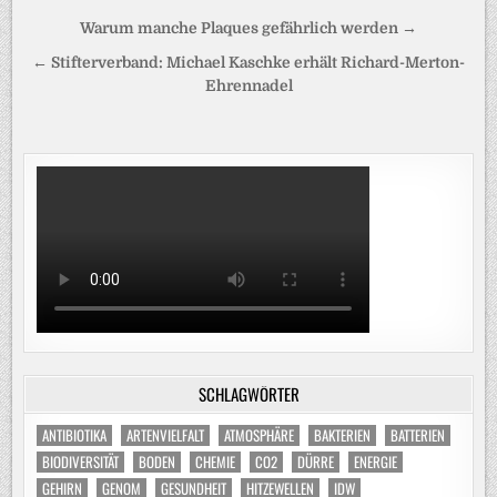
Beitragsnavigation
Warum manche Plaques gefährlich werden →
← Stifterverband: Michael Kaschke erhält Richard-Merton-
Ehrennadel
SCHLAGWÖRTER
ANTIBIOTIKA
ARTENVIELFALT
ATMOSPHÄRE
BAKTERIEN
BATTERIEN
BIODIVERSITÄT
BODEN
CHEMIE
CO2
DÜRRE
ENERGIE
GEHIRN
GENOM
GESUNDHEIT
HITZEWELLEN
IDW