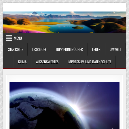
Skip
UmweltKlima.com
Umwelt, Klima und Lebenswissenschaft
to
content
MENU
STARTSEITE
LESESTOFF
TOPP PRINTBÜCHER
LEBEN
UMWELT
KLIMA
WISSENSWERTES
IMPRESSUM UND DATENSCHUTZ