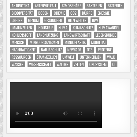
ANTIBIOTIKA
ARTENVIELFALT
ATMOSPHÄRE
BAKTERIEN
BATTERIEN
BIODIVERSITÄT
BODEN
CHEMIE
CO2
DÜRRE
ENERGIE
GEHIRN
GENOM
GESUNDHEIT
HITZEWELLEN
IDW
IMMUNZELLEN
INDUSTRIE
KLIMA
KLIMASCHUTZ
KLIMAWANDEL
KOHLENSTOFF
LANDNUTZUNG
LANDWIRTSCHAFT
LEBENSKUNDE
MENSCH
MIKROORGANISMEN
MIKROPLASTIK
MOBILITÄT
NACHHALTIGKEIT
NATURSCHUTZ
NEWZS.DE
OTS
PROTEINE
RESSOURCEN
STAMMZELLEN
UMWELT
UNTERNEHMEN
WALD
WASSER
WISSENSCHAFT
WÄLDER
ZELLEN
ÖKOSYSTEM
ÖL