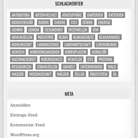
SCHLAGWÖRTER
ANTIBIOTIKA
ARTENVIELFALT
ATMOSPHÄRE
BAKTERIEN
BATTERIEN
BIODIVERSITÄT
BODEN
CHEMIE
CO2
DÜRRE
ENERGIE
GEHIRN
GENOM
GESUNDHEIT
HITZEWELLEN
IDW
IMMUNZELLEN
INDUSTRIE
KLIMA
KLIMASCHUTZ
KLIMAWANDEL
KOHLENSTOFF
LANDNUTZUNG
LANDWIRTSCHAFT
LEBENSKUNDE
MENSCH
MIKROORGANISMEN
MIKROPLASTIK
MOBILITÄT
NACHHALTIGKEIT
NATURSCHUTZ
NEWZS.DE
OTS
PROTEINE
RESSOURCEN
STAMMZELLEN
UMWELT
UNTERNEHMEN
WALD
WASSER
WISSENSCHAFT
WÄLDER
ZELLEN
ÖKOSYSTEM
ÖL
META
Anmelden
Eintrags-Feed
Kommentar-Feed
WordPress.org