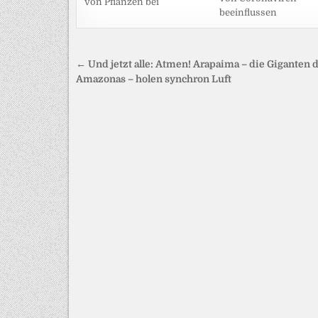
von Pflanzen bei
beeinflussen
Beitragsnavigation
← Und jetzt alle: Atmen! Arapaima – die Giganten 
Amazonas – holen synchron Luft