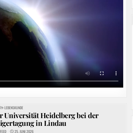
POSTED
LEBENSKUNDE
IN
 Universität Heidelberg bei der
ägertagung in Lindau
FEED
25. JUNI 2026