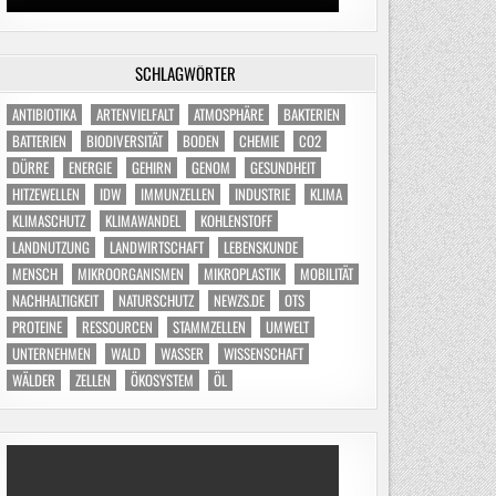
SCHLAGWÖRTER
ANTIBIOTIKA
ARTENVIELFALT
ATMOSPHÄRE
BAKTERIEN
BATTERIEN
BIODIVERSITÄT
BODEN
CHEMIE
CO2
DÜRRE
ENERGIE
GEHIRN
GENOM
GESUNDHEIT
HITZEWELLEN
IDW
IMMUNZELLEN
INDUSTRIE
KLIMA
KLIMASCHUTZ
KLIMAWANDEL
KOHLENSTOFF
LANDNUTZUNG
LANDWIRTSCHAFT
LEBENSKUNDE
MENSCH
MIKROORGANISMEN
MIKROPLASTIK
MOBILITÄT
NACHHALTIGKEIT
NATURSCHUTZ
NEWZS.DE
OTS
PROTEINE
RESSOURCEN
STAMMZELLEN
UMWELT
UNTERNEHMEN
WALD
WASSER
WISSENSCHAFT
WÄLDER
ZELLEN
ÖKOSYSTEM
ÖL