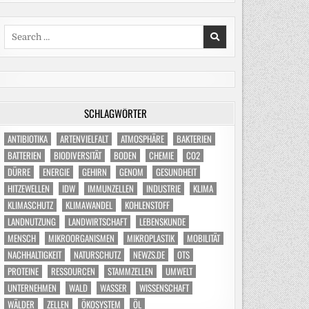
Search
for:
SCHLAGWÖRTER
ANTIBIOTIKA
ARTENVIELFALT
ATMOSPHÄRE
BAKTERIEN
BATTERIEN
BIODIVERSITÄT
BODEN
CHEMIE
CO2
DÜRRE
ENERGIE
GEHIRN
GENOM
GESUNDHEIT
HITZEWELLEN
IDW
IMMUNZELLEN
INDUSTRIE
KLIMA
KLIMASCHUTZ
KLIMAWANDEL
KOHLENSTOFF
LANDNUTZUNG
LANDWIRTSCHAFT
LEBENSKUNDE
MENSCH
MIKROORGANISMEN
MIKROPLASTIK
MOBILITÄT
NACHHALTIGKEIT
NATURSCHUTZ
NEWZS.DE
OTS
PROTEINE
RESSOURCEN
STAMMZELLEN
UMWELT
UNTERNEHMEN
WALD
WASSER
WISSENSCHAFT
WÄLDER
ZELLEN
ÖKOSYSTEM
ÖL