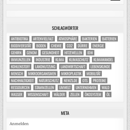
SCHLAGWÖRTER
ANTIBIOTIKA
ARTENVIELFALT
ATMOSPHÄRE
BAKTERIEN
BATTERIEN
BIODIVERSITÄT
BODEN
CHEMIE
CO2
DÜRRE
ENERGIE
GEHIRN
GENOM
GESUNDHEIT
HITZEWELLEN
IDW
IMMUNZELLEN
INDUSTRIE
KLIMA
KLIMASCHUTZ
KLIMAWANDEL
KOHLENSTOFF
LANDNUTZUNG
LANDWIRTSCHAFT
LEBENSKUNDE
MENSCH
MIKROORGANISMEN
MIKROPLASTIK
MOBILITÄT
NACHHALTIGKEIT
NATURSCHUTZ
NEWZS.DE
OTS
PROTEINE
RESSOURCEN
STAMMZELLEN
UMWELT
UNTERNEHMEN
WALD
WASSER
WISSENSCHAFT
WÄLDER
ZELLEN
ÖKOSYSTEM
ÖL
META
Anmelden