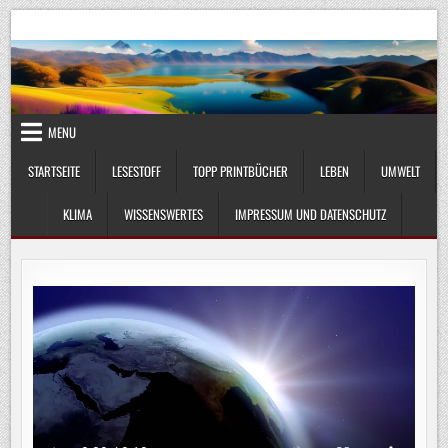
Skip
UmweltKlima.com
Umwelt, Klima und Lebenswissenschaft
to
content
MENU
STARTSEITE
LESESTOFF
TOPP PRINTBÜCHER
LEBEN
UMWELT
KLIMA
WISSENSWERTES
IMPRESSUM UND DATENSCHUTZ