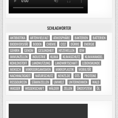
SCHLAGWÖRTER
ANTIBIOTIKA
ARTENVIELFALT
ATMOSPHÄRE
BAKTERIEN
BATTERIEN
BIODIVERSITÄT
BODEN
CHEMIE
CO2
DÜRRE
ENERGIE
GEHIRN
GENOM
GESUNDHEIT
HITZEWELLEN
IDW
IMMUNZELLEN
INDUSTRIE
KLIMA
KLIMASCHUTZ
KLIMAWANDEL
KOHLENSTOFF
LANDNUTZUNG
LANDWIRTSCHAFT
LEBENSKUNDE
MENSCH
MIKROORGANISMEN
MIKROPLASTIK
MOBILITÄT
NACHHALTIGKEIT
NATURSCHUTZ
NEWZS.DE
OTS
PROTEINE
RESSOURCEN
STAMMZELLEN
UMWELT
UNTERNEHMEN
WALD
WASSER
WISSENSCHAFT
WÄLDER
ZELLEN
ÖKOSYSTEM
ÖL