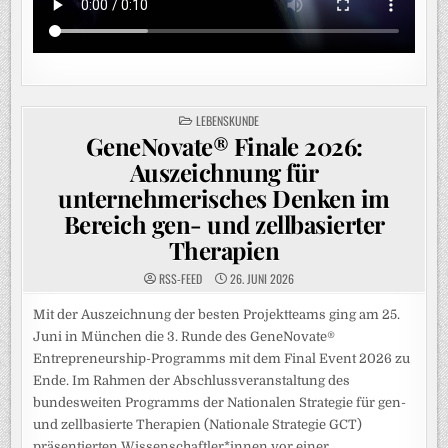
POSTED
LEBENSKUNDE
IN
GeneNovate® Finale 2026:
Auszeichnung für
unternehmerisches Denken im
Bereich gen- und zellbasierter
Therapien
RSS-FEED
26. JUNI 2026
Mit der Auszeichnung der besten Projektteams ging am 25.
Juni in München die 3. Runde des GeneNovate®
Entrepreneurship-Programms mit dem Final Event 2026 zu
Ende. Im Rahmen der Abschlussveranstaltung des
bundesweiten Programms der Nationalen Strategie für gen-
und zellbasierte Therapien (Nationale Strategie GCT)
präsentierten Wissenschaftler*innen vor einer