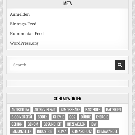
META
Anmelden
Eintrags-Feed
Kommentar-Feed
WordPress.org
Search
for:
SCHLAGWÖRTER
ANTIBIOTIKA
ARTENVIELFALT
ATMOSPHÄRE
BAKTERIEN
BATTERIEN
BIODIVERSITÄT
BODEN
CHEMIE
CO2
DÜRRE
ENERGIE
GEHIRN
GENOM
GESUNDHEIT
HITZEWELLEN
IDW
IMMUNZELLEN
INDUSTRIE
KLIMA
KLIMASCHUTZ
KLIMAWANDEL