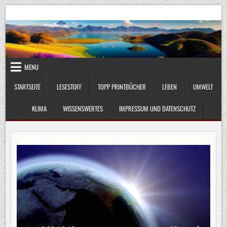
Skip
UmweltKlima.com
Umwelt, Klima und Lebenswissenschaft
to
content
MENU
STARTSEITE
LESESTOFF
TOPP PRINTBÜCHER
LEBEN
UMWELT
KLIMA
WISSENSWERTES
IMPRESSUM UND DATENSCHUTZ