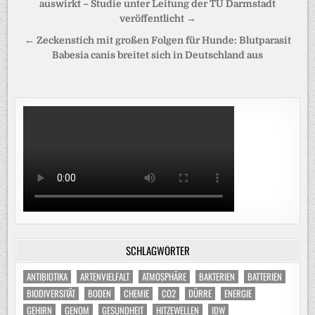
auswirkt – Studie unter Leitung der TU Darmstadt
veröffentlicht →
← Zeckenstich mit großen Folgen für Hunde: Blutparasit
Babesia canis breitet sich in Deutschland aus
SCHLAGWÖRTER
ANTIBIOTIKA
ARTENVIELFALT
ATMOSPHÄRE
BAKTERIEN
BATTERIEN
BIODIVERSITÄT
BODEN
CHEMIE
CO2
DÜRRE
ENERGIE
GEHIRN
GENOM
GESUNDHEIT
HITZEWELLEN
IDW