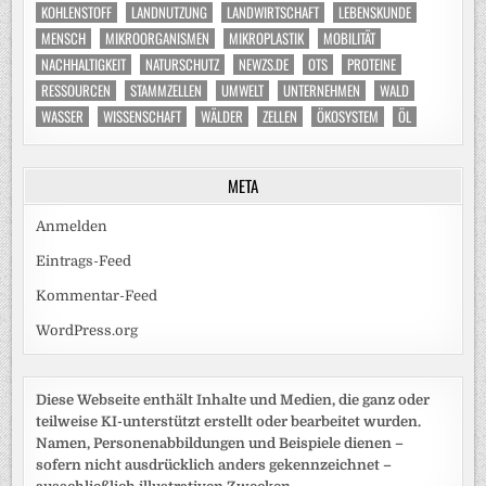
KOHLENSTOFF
LANDNUTZUNG
LANDWIRTSCHAFT
LEBENSKUNDE
MENSCH
MIKROORGANISMEN
MIKROPLASTIK
MOBILITÄT
NACHHALTIGKEIT
NATURSCHUTZ
NEWZS.DE
OTS
PROTEINE
RESSOURCEN
STAMMZELLEN
UMWELT
UNTERNEHMEN
WALD
WASSER
WISSENSCHAFT
WÄLDER
ZELLEN
ÖKOSYSTEM
ÖL
META
Anmelden
Eintrags-Feed
Kommentar-Feed
WordPress.org
Diese Webseite enthält Inhalte und Medien, die ganz oder
teilweise KI-unterstützt erstellt oder bearbeitet wurden.
Namen, Personenabbildungen und Beispiele dienen –
sofern nicht ausdrücklich anders gekennzeichnet –