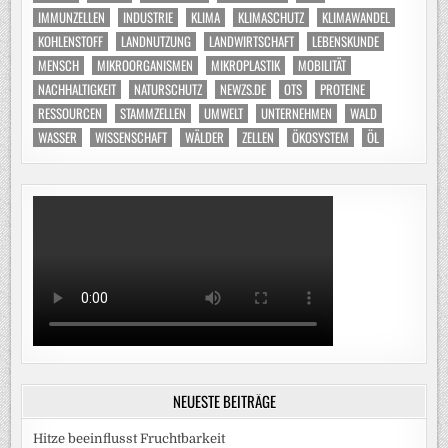
IMMUNZELLEN
INDUSTRIE
KLIMA
KLIMASCHUTZ
KLIMAWANDEL
KOHLENSTOFF
LANDNUTZUNG
LANDWIRTSCHAFT
LEBENSKUNDE
MENSCH
MIKROORGANISMEN
MIKROPLASTIK
MOBILITÄT
NACHHALTIGKEIT
NATURSCHUTZ
NEWZS.DE
OTS
PROTEINE
RESSOURCEN
STAMMZELLEN
UMWELT
UNTERNEHMEN
WALD
WASSER
WISSENSCHAFT
WÄLDER
ZELLEN
ÖKOSYSTEM
ÖL
NEUESTE BEITRÄGE
Hitze beeinflusst Fruchtbarkeit