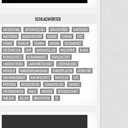
SCHLAGWÖRTER
ANTIBIOTIKA
ARTENVIELFALT
ATMOSPHÄRE
BAKTERIEN
BATTERIEN
BIODIVERSITÄT
BODEN
CHEMIE
CO2
DÜRRE
ENERGIE
GEHIRN
GENOM
GESUNDHEIT
HITZEWELLEN
IDW
IMMUNZELLEN
INDUSTRIE
KLIMA
KLIMASCHUTZ
KLIMAWANDEL
KOHLENSTOFF
LANDNUTZUNG
LANDWIRTSCHAFT
LEBENSKUNDE
MENSCH
MIKROORGANISMEN
MIKROPLASTIK
MOBILITÄT
NACHHALTIGKEIT
NATURSCHUTZ
NEWZS.DE
OTS
PROTEINE
RESSOURCEN
STAMMZELLEN
UMWELT
UNTERNEHMEN
WALD
WASSER
WISSENSCHAFT
WÄLDER
ZELLEN
ÖKOSYSTEM
ÖL