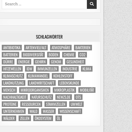
Search
for:
SCHLAGWÖRTER
ANTIBIOTIKA
ARTENVIELFALT
ATMOSPHÄRE
BAKTERIEN
BATTERIEN
BIODIVERSITÄT
BODEN
CHEMIE
CO2
DÜRRE
ENERGIE
GEHIRN
GENOM
GESUNDHEIT
HITZEWELLEN
IDW
IMMUNZELLEN
INDUSTRIE
KLIMA
KLIMASCHUTZ
KLIMAWANDEL
KOHLENSTOFF
LANDNUTZUNG
LANDWIRTSCHAFT
LEBENSKUNDE
MENSCH
MIKROORGANISMEN
MIKROPLASTIK
MOBILITÄT
NACHHALTIGKEIT
NATURSCHUTZ
NEWZS.DE
OTS
PROTEINE
RESSOURCEN
STAMMZELLEN
UMWELT
UNTERNEHMEN
WALD
WASSER
WISSENSCHAFT
WÄLDER
ZELLEN
ÖKOSYSTEM
ÖL