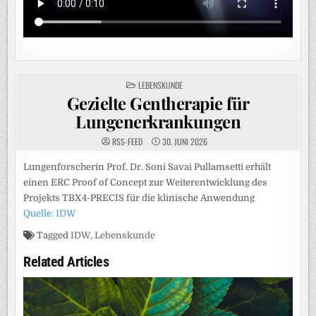
POSTED
LEBENSKUNDE
IN
Gezielte Gentherapie für
Lungenerkrankungen
RSS-FEED
30. JUNI 2026
Lungenforscherin Prof. Dr. Soni Savai Pullamsetti erhält
einen ERC Proof of Concept zur Weiterentwicklung des
Projekts TBX4-PRECIS für die klinische Anwendung
Quelle: IDW
Tagged
IDW
,
Lebenskunde
Related Articles