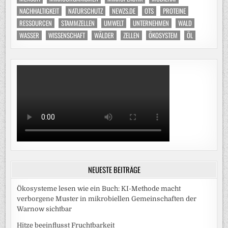
NACHHALTIGKEIT
NATURSCHUTZ
NEWZS.DE
OTS
PROTEINE
RESSOURCEN
STAMMZELLEN
UMWELT
UNTERNEHMEN
WALD
WASSER
WISSENSCHAFT
WÄLDER
ZELLEN
ÖKOSYSTEM
ÖL
NEUESTE BEITRÄGE
Ökosysteme lesen wie ein Buch: KI-Methode macht
verborgene Muster in mikrobiellen Gemeinschaften der
Warnow sichtbar
Hitze beeinflusst Fruchtbarkeit