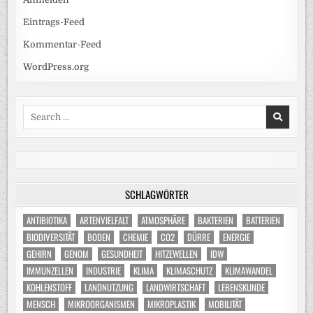
Eintrags-Feed
Kommentar-Feed
WordPress.org
Search
for:
SCHLAGWÖRTER
ANTIBIOTIKA
ARTENVIELFALT
ATMOSPHÄRE
BAKTERIEN
BATTERIEN
BIODIVERSITÄT
BODEN
CHEMIE
CO2
DÜRRE
ENERGIE
GEHIRN
GENOM
GESUNDHEIT
HITZEWELLEN
IDW
IMMUNZELLEN
INDUSTRIE
KLIMA
KLIMASCHUTZ
KLIMAWANDEL
KOHLENSTOFF
LANDNUTZUNG
LANDWIRTSCHAFT
LEBENSKUNDE
MENSCH
MIKROORGANISMEN
MIKROPLASTIK
MOBILITÄT