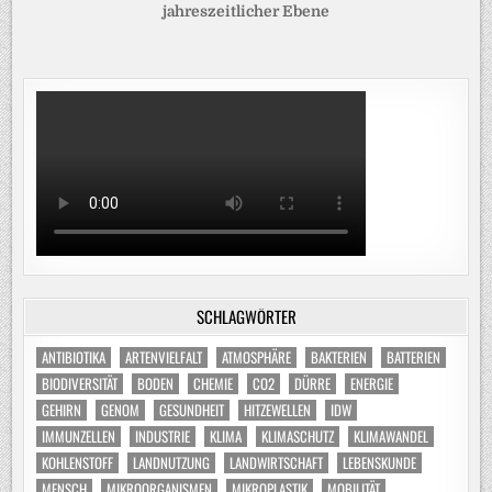
jahreszeitlicher Ebene
SCHLAGWÖRTER
ANTIBIOTIKA
ARTENVIELFALT
ATMOSPHÄRE
BAKTERIEN
BATTERIEN
BIODIVERSITÄT
BODEN
CHEMIE
CO2
DÜRRE
ENERGIE
GEHIRN
GENOM
GESUNDHEIT
HITZEWELLEN
IDW
IMMUNZELLEN
INDUSTRIE
KLIMA
KLIMASCHUTZ
KLIMAWANDEL
KOHLENSTOFF
LANDNUTZUNG
LANDWIRTSCHAFT
LEBENSKUNDE
MENSCH
MIKROORGANISMEN
MIKROPLASTIK
MOBILITÄT