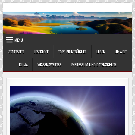
Skip
UmweltKlima.com
Umwelt, Klima und Lebenswissenschaft
to
content
MENU
STARTSEITE
LESESTOFF
TOPP PRINTBÜCHER
LEBEN
UMWELT
KLIMA
WISSENSWERTES
IMPRESSUM UND DATENSCHUTZ