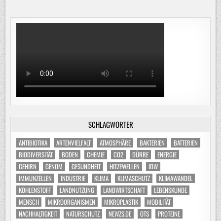
SCHLAGWÖRTER
ANTIBIOTIKA
ARTENVIELFALT
ATMOSPHÄRE
BAKTERIEN
BATTERIEN
BIODIVERSITÄT
BODEN
CHEMIE
CO2
DÜRRE
ENERGIE
GEHIRN
GENOM
GESUNDHEIT
HITZEWELLEN
IDW
IMMUNZELLEN
INDUSTRIE
KLIMA
KLIMASCHUTZ
KLIMAWANDEL
KOHLENSTOFF
LANDNUTZUNG
LANDWIRTSCHAFT
LEBENSKUNDE
MENSCH
MIKROORGANISMEN
MIKROPLASTIK
MOBILITÄT
NACHHALTIGKEIT
NATURSCHUTZ
NEWZS.DE
OTS
PROTEINE