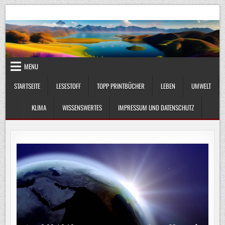
Skip
UmweltKlima.com
Umwelt, Klima und Lebenswissenschaft
to
content
MENU
STARTSEITE
LESESTOFF
TOPP PRINTBÜCHER
LEBEN
UMWELT
KLIMA
WISSENSWERTES
IMPRESSUM UND DATENSCHUTZ