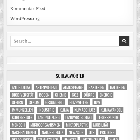
Kommentar-Feed
WordPress.org
Search
for:
SCHLAGWÖRTER
ANTIBIOTIKA
ARTENVIELFALT
ATMOSPHÄRE
BAKTERIEN
BATTERIEN
BIODIVERSITÄT
BODEN
CHEMIE
CO2
DÜRRE
ENERGIE
GEHIRN
GENOM
GESUNDHEIT
HITZEWELLEN
IDW
IMMUNZELLEN
INDUSTRIE
KLIMA
KLIMASCHUTZ
KLIMAWANDEL
KOHLENSTOFF
LANDNUTZUNG
LANDWIRTSCHAFT
LEBENSKUNDE
MENSCH
MIKROORGANISMEN
MIKROPLASTIK
MOBILITÄT
NACHHALTIGKEIT
NATURSCHUTZ
NEWZS.DE
OTS
PROTEINE
RESSOURCEN
STAMMZELLEN
UMWELT
UNTERNEHMEN
WALD