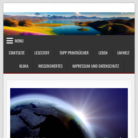
Skip
UmweltKlima.com
Umwelt, Klima und Lebenswissenschaft
to
content
MENU
STARTSEITE
LESESTOFF
TOPP PRINTBÜCHER
LEBEN
UMWELT
KLIMA
WISSENSWERTES
IMPRESSUM UND DATENSCHUTZ