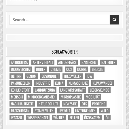
Search
for:
SCHLAGWÖRTER
ANTIBIOTIKA
ARTENVIELFALT
ATMOSPHÄRE
BAKTERIEN
BATTERIEN
BIODIVERSITÄT
BODEN
CHEMIE
CO2
DÜRRE
ENERGIE
GEHIRN
GENOM
GESUNDHEIT
HITZEWELLEN
IDW
IMMUNZELLEN
INDUSTRIE
KLIMA
KLIMASCHUTZ
KLIMAWANDEL
KOHLENSTOFF
LANDNUTZUNG
LANDWIRTSCHAFT
LEBENSKUNDE
MENSCH
MIKROORGANISMEN
MIKROPLASTIK
MOBILITÄT
NACHHALTIGKEIT
NATURSCHUTZ
NEWZS.DE
OTS
PROTEINE
RESSOURCEN
STAMMZELLEN
UMWELT
UNTERNEHMEN
WALD
WASSER
WISSENSCHAFT
WÄLDER
ZELLEN
ÖKOSYSTEM
ÖL