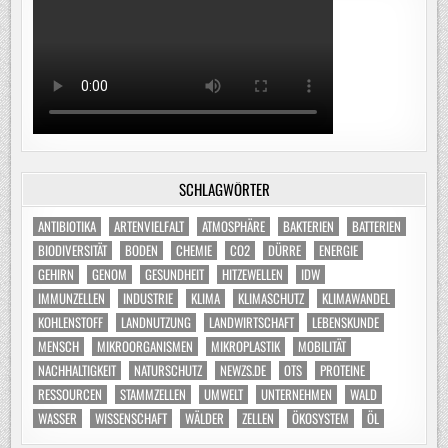
SCHLAGWÖRTER
ANTIBIOTIKA
ARTENVIELFALT
ATMOSPHÄRE
BAKTERIEN
BATTERIEN
BIODIVERSITÄT
BODEN
CHEMIE
CO2
DÜRRE
ENERGIE
GEHIRN
GENOM
GESUNDHEIT
HITZEWELLEN
IDW
IMMUNZELLEN
INDUSTRIE
KLIMA
KLIMASCHUTZ
KLIMAWANDEL
KOHLENSTOFF
LANDNUTZUNG
LANDWIRTSCHAFT
LEBENSKUNDE
MENSCH
MIKROORGANISMEN
MIKROPLASTIK
MOBILITÄT
NACHHALTIGKEIT
NATURSCHUTZ
NEWZS.DE
OTS
PROTEINE
RESSOURCEN
STAMMZELLEN
UMWELT
UNTERNEHMEN
WALD
WASSER
WISSENSCHAFT
WÄLDER
ZELLEN
ÖKOSYSTEM
ÖL