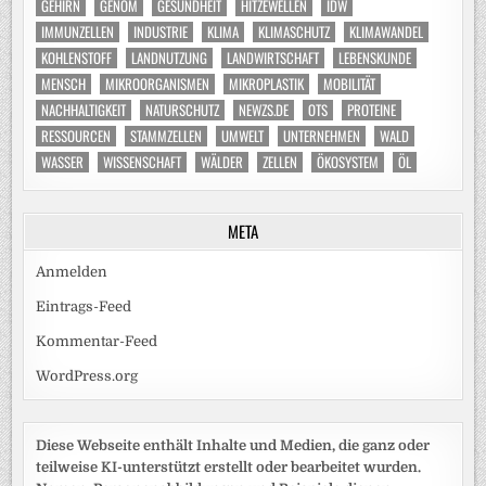
GEHIRN
GENOM
GESUNDHEIT
HITZEWELLEN
IDW
IMMUNZELLEN
INDUSTRIE
KLIMA
KLIMASCHUTZ
KLIMAWANDEL
KOHLENSTOFF
LANDNUTZUNG
LANDWIRTSCHAFT
LEBENSKUNDE
MENSCH
MIKROORGANISMEN
MIKROPLASTIK
MOBILITÄT
NACHHALTIGKEIT
NATURSCHUTZ
NEWZS.DE
OTS
PROTEINE
RESSOURCEN
STAMMZELLEN
UMWELT
UNTERNEHMEN
WALD
WASSER
WISSENSCHAFT
WÄLDER
ZELLEN
ÖKOSYSTEM
ÖL
META
Anmelden
Eintrags-Feed
Kommentar-Feed
WordPress.org
Diese Webseite enthält Inhalte und Medien, die ganz oder
teilweise KI-unterstützt erstellt oder bearbeitet wurden.