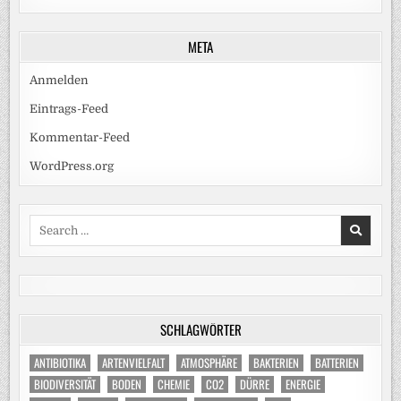
META
Anmelden
Eintrags-Feed
Kommentar-Feed
WordPress.org
Search
for:
SCHLAGWÖRTER
ANTIBIOTIKA
ARTENVIELFALT
ATMOSPHÄRE
BAKTERIEN
BATTERIEN
BIODIVERSITÄT
BODEN
CHEMIE
CO2
DÜRRE
ENERGIE