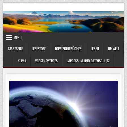
Skip
UmweltKlima.com
Umwelt, Klima und Lebenswissenschaft
to
content
MENU
STARTSEITE
LESESTOFF
TOPP PRINTBÜCHER
LEBEN
UMWELT
KLIMA
WISSENSWERTES
IMPRESSUM UND DATENSCHUTZ