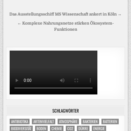
Beitragsnavigation
Das Ausstellungsschiff MS Wissenschaft ankert in Köln →
← Komplexe Nahrungsnetze stärken Ökosystem-
Funktionen
SCHLAGWÖRTER
ANTIBIOTIKA
ARTENVIELFALT
ATMOSPHÄRE
BAKTERIEN
BATTERIEN
BIODIVERSITÄT
BODEN
CHEMIE
CO2
DÜRRE
ENERGIE