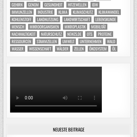
GEHIRN
GENOM
GESUNDHEIT
HITZEWELLEN
IDW
IMMUNZELLEN
INDUSTRIE
KLIMA
KLIMASCHUTZ
KLIMAWANDEL
KOHLENSTOFF
LANDNUTZUNG
LANDWIRTSCHAFT
LEBENSKUNDE
MENSCH
MIKROORGANISMEN
MIKROPLASTIK
MOBILITÄT
NACHHALTIGKEIT
NATURSCHUTZ
NEWZS.DE
OTS
PROTEINE
RESSOURCEN
STAMMZELLEN
UMWELT
UNTERNEHMEN
WALD
WASSER
WISSENSCHAFT
WÄLDER
ZELLEN
ÖKOSYSTEM
ÖL
NEUESTE BEITRÄGE