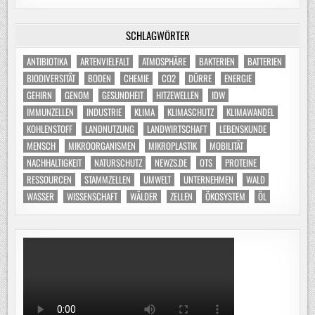
SCHLAGWÖRTER
ANTIBIOTIKA
ARTENVIELFALT
ATMOSPHÄRE
BAKTERIEN
BATTERIEN
BIODIVERSITÄT
BODEN
CHEMIE
CO2
DÜRRE
ENERGIE
GEHIRN
GENOM
GESUNDHEIT
HITZEWELLEN
IDW
IMMUNZELLEN
INDUSTRIE
KLIMA
KLIMASCHUTZ
KLIMAWANDEL
KOHLENSTOFF
LANDNUTZUNG
LANDWIRTSCHAFT
LEBENSKUNDE
MENSCH
MIKROORGANISMEN
MIKROPLASTIK
MOBILITÄT
NACHHALTIGKEIT
NATURSCHUTZ
NEWZS.DE
OTS
PROTEINE
RESSOURCEN
STAMMZELLEN
UMWELT
UNTERNEHMEN
WALD
WASSER
WISSENSCHAFT
WÄLDER
ZELLEN
ÖKOSYSTEM
ÖL