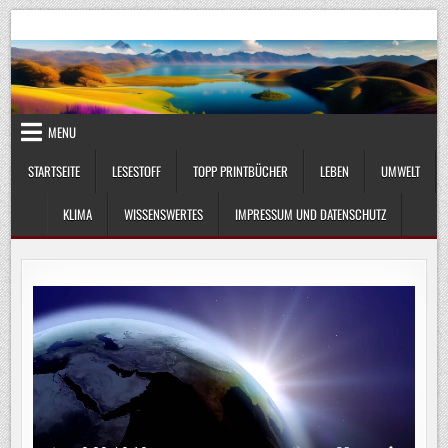
Skip
UmweltKlima.com
Umwelt, Klima und Lebenswissenschaft
to
content
MENU
STARTSEITE
LESESTOFF
TOPP PRINTBÜCHER
LEBEN
UMWELT
KLIMA
WISSENSWERTES
IMPRESSUM UND DATENSCHUTZ