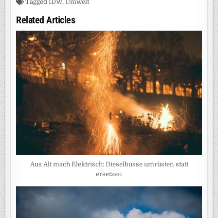
Tagged
IDW
,
Umwelt
Related Articles
Aus Alt mach Elektrisch: Dieselbusse umrüsten statt
ersetzen