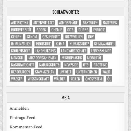
SCHLAGWÖRTER
ANTIBIOTIKA
ARTENVIELFALT
ATMOSPHÄRE
BAKTERIEN
BATTERIEN
BIODIVERSITÄT
BODEN
CHEMIE
CO2
DÜRRE
ENERGIE
GEHIRN
GENOM
GESUNDHEIT
HITZEWELLEN
IDW
IMMUNZELLEN
INDUSTRIE
KLIMA
KLIMASCHUTZ
KLIMAWANDEL
KOHLENSTOFF
LANDNUTZUNG
LANDWIRTSCHAFT
LEBENSKUNDE
MENSCH
MIKROORGANISMEN
MIKROPLASTIK
MOBILITÄT
NACHHALTIGKEIT
NATURSCHUTZ
NEWZS.DE
OTS
PROTEINE
RESSOURCEN
STAMMZELLEN
UMWELT
UNTERNEHMEN
WALD
WASSER
WISSENSCHAFT
WÄLDER
ZELLEN
ÖKOSYSTEM
ÖL
META
Anmelden
Eintrags-Feed
Kommentar-Feed