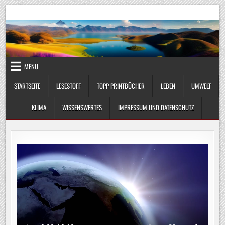
Skip
UmweltKlima.com
Umwelt, Klima und Lebenswissenschaft
to
content
MENU
STARTSEITE
LESESTOFF
TOPP PRINTBÜCHER
LEBEN
UMWELT
KLIMA
WISSENSWERTES
IMPRESSUM UND DATENSCHUTZ