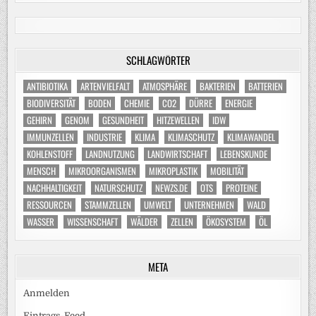
SCHLAGWÖRTER
ANTIBIOTIKA
ARTENVIELFALT
ATMOSPHÄRE
BAKTERIEN
BATTERIEN
BIODIVERSITÄT
BODEN
CHEMIE
CO2
DÜRRE
ENERGIE
GEHIRN
GENOM
GESUNDHEIT
HITZEWELLEN
IDW
IMMUNZELLEN
INDUSTRIE
KLIMA
KLIMASCHUTZ
KLIMAWANDEL
KOHLENSTOFF
LANDNUTZUNG
LANDWIRTSCHAFT
LEBENSKUNDE
MENSCH
MIKROORGANISMEN
MIKROPLASTIK
MOBILITÄT
NACHHALTIGKEIT
NATURSCHUTZ
NEWZS.DE
OTS
PROTEINE
RESSOURCEN
STAMMZELLEN
UMWELT
UNTERNEHMEN
WALD
WASSER
WISSENSCHAFT
WÄLDER
ZELLEN
ÖKOSYSTEM
ÖL
META
Anmelden
Eintrags-Feed