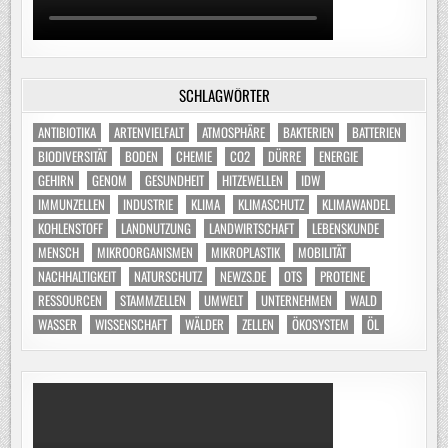
SCHLAGWÖRTER
ANTIBIOTIKA
ARTENVIELFALT
ATMOSPHÄRE
BAKTERIEN
BATTERIEN
BIODIVERSITÄT
BODEN
CHEMIE
CO2
DÜRRE
ENERGIE
GEHIRN
GENOM
GESUNDHEIT
HITZEWELLEN
IDW
IMMUNZELLEN
INDUSTRIE
KLIMA
KLIMASCHUTZ
KLIMAWANDEL
KOHLENSTOFF
LANDNUTZUNG
LANDWIRTSCHAFT
LEBENSKUNDE
MENSCH
MIKROORGANISMEN
MIKROPLASTIK
MOBILITÄT
NACHHALTIGKEIT
NATURSCHUTZ
NEWZS.DE
OTS
PROTEINE
RESSOURCEN
STAMMZELLEN
UMWELT
UNTERNEHMEN
WALD
WASSER
WISSENSCHAFT
WÄLDER
ZELLEN
ÖKOSYSTEM
ÖL