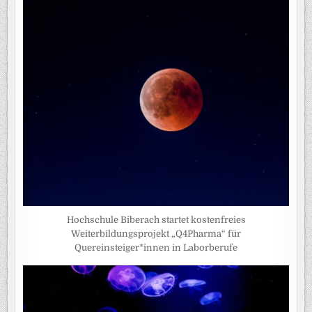
Hochschule Biberach startet kostenfreies
Weiterbildungsprojekt „Q4Pharma“ für
Quereinsteiger*innen in Laborberufe