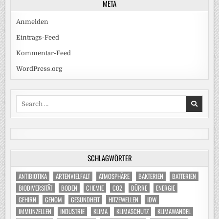
META
Anmelden
Eintrags-Feed
Kommentar-Feed
WordPress.org
Search
for:
SCHLAGWÖRTER
ANTIBIOTIKA
ARTENVIELFALT
ATMOSPHÄRE
BAKTERIEN
BATTERIEN
BIODIVERSITÄT
BODEN
CHEMIE
CO2
DÜRRE
ENERGIE
GEHIRN
GENOM
GESUNDHEIT
HITZEWELLEN
IDW
IMMUNZELLEN
INDUSTRIE
KLIMA
KLIMASCHUTZ
KLIMAWANDEL