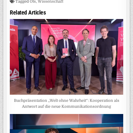
Tagged
Ots
,
Wissenschaft
Related Articles
Buchpräsentation „Welt ohne Wahrheit“: Kooperation als
Antwort auf die neue Kommunikationsordnung