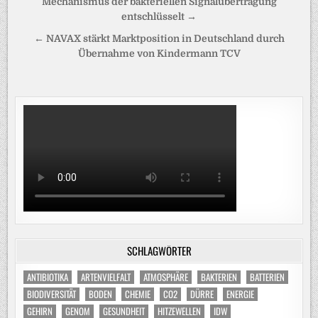
Beitragsnavigation
Mechanismus der bakteriellen Signalübertragung
entschlüsselt →
← NAVAX stärkt Marktposition in Deutschland durch
Übernahme von Kindermann TCV
SCHLAGWÖRTER
ANTIBIOTIKA
ARTENVIELFALT
ATMOSPHÄRE
BAKTERIEN
BATTERIEN
BIODIVERSITÄT
BODEN
CHEMIE
CO2
DÜRRE
ENERGIE
GEHIRN
GENOM
GESUNDHEIT
HITZEWELLEN
IDW