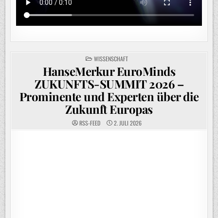
POSTED
WISSENSCHAFT
IN
HanseMerkur EuroMinds
ZUKUNFTS-SUMMIT 2026 –
Prominente und Experten über die
Zukunft Europas
RSS-FEED
2. JULI 2026