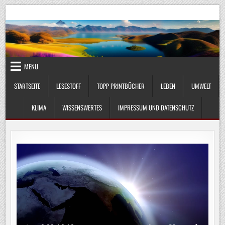
Skip
UmweltKlima.com
Umwelt, Klima und Lebenswissenschaft
to
content
MENU
STARTSEITE
LESESTOFF
TOPP PRINTBÜCHER
LEBEN
UMWELT
KLIMA
WISSENSWERTES
IMPRESSUM UND DATENSCHUTZ