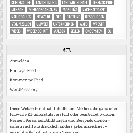
KOHLENSTOFF
LANDNUTZUNG
LANDWIRTSCHAFT
LEBENSKUNDE
MENSCH
MIKROORGANISMEN
MOBILITÄT
NACHHALTIGKEIT
NATURSCHUTZ
NEWZS.DE
OTS
PROTEINE
RESSOURCEN
STAMMZELLEN
UMWELT
UNTERNEHMEN
WALD
WASSER
WIESEN
WISSENSCHAFT
WÄLDER
ZELLEN
ÖKOSYSTEM
ÖL
META
Anmelden
Eintrags-Feed
Kommentar-Feed
WordPress.org
Diese Webseite enthält Inhalte und Medien, die ganz oder
teilweise KI-unterstützt erstellt oder bearbeitet wurden.
Namen, Personenabbildungen und Beispiele dienen –
sofern nicht ausdrücklich anders gekennzeichnet –
ausschließlich illustrativen Zwecken.