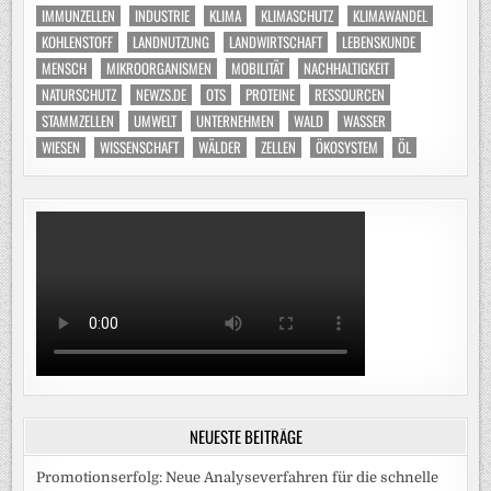
IMMUNZELLEN
INDUSTRIE
KLIMA
KLIMASCHUTZ
KLIMAWANDEL
KOHLENSTOFF
LANDNUTZUNG
LANDWIRTSCHAFT
LEBENSKUNDE
MENSCH
MIKROORGANISMEN
MOBILITÄT
NACHHALTIGKEIT
NATURSCHUTZ
NEWZS.DE
OTS
PROTEINE
RESSOURCEN
STAMMZELLEN
UMWELT
UNTERNEHMEN
WALD
WASSER
WIESEN
WISSENSCHAFT
WÄLDER
ZELLEN
ÖKOSYSTEM
ÖL
NEUESTE BEITRÄGE
Promotionserfolg: Neue Analyseverfahren für die schnelle