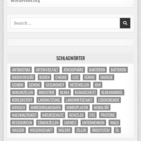
WordPress.org
Search
for:
SCHLAGWÖRTER
ANTIBIOTIKA
ARTENVIELFALT
ATMOSPHÄRE
BAKTERIEN
BATTERIEN
BIODIVERSITÄT
BODEN
CHEMIE
CO2
DÜRRE
ENERGIE
GEHIRN
GENOM
GESUNDHEIT
HITZEWELLEN
IDW
IMMUNZELLEN
INDUSTRIE
KLIMA
KLIMASCHUTZ
KLIMAWANDEL
KOHLENSTOFF
LANDNUTZUNG
LANDWIRTSCHAFT
LEBENSKUNDE
MENSCH
MIKROORGANISMEN
MIKROPLASTIK
MOBILITÄT
NACHHALTIGKEIT
NATURSCHUTZ
NEWZS.DE
OTS
PROTEINE
RESSOURCEN
STAMMZELLEN
UMWELT
UNTERNEHMEN
WALD
WASSER
WISSENSCHAFT
WÄLDER
ZELLEN
ÖKOSYSTEM
ÖL