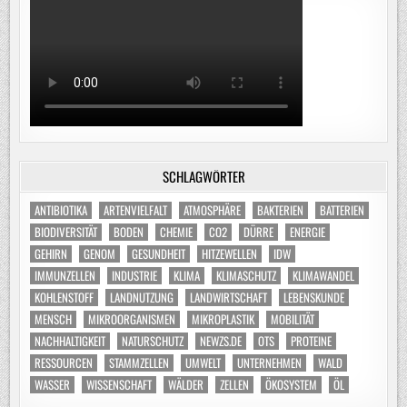
SCHLAGWÖRTER
ANTIBIOTIKA
ARTENVIELFALT
ATMOSPHÄRE
BAKTERIEN
BATTERIEN
BIODIVERSITÄT
BODEN
CHEMIE
CO2
DÜRRE
ENERGIE
GEHIRN
GENOM
GESUNDHEIT
HITZEWELLEN
IDW
IMMUNZELLEN
INDUSTRIE
KLIMA
KLIMASCHUTZ
KLIMAWANDEL
KOHLENSTOFF
LANDNUTZUNG
LANDWIRTSCHAFT
LEBENSKUNDE
MENSCH
MIKROORGANISMEN
MIKROPLASTIK
MOBILITÄT
NACHHALTIGKEIT
NATURSCHUTZ
NEWZS.DE
OTS
PROTEINE
RESSOURCEN
STAMMZELLEN
UMWELT
UNTERNEHMEN
WALD
WASSER
WISSENSCHAFT
WÄLDER
ZELLEN
ÖKOSYSTEM
ÖL