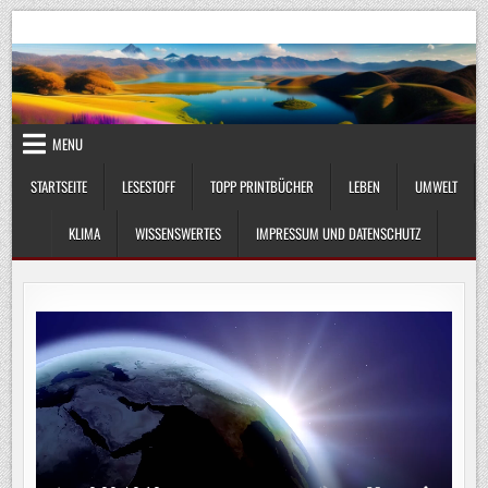
Skip
UmweltKlima.com
Umwelt, Klima und Lebenswissenschaft
to
content
MENU
STARTSEITE
LESESTOFF
TOPP PRINTBÜCHER
LEBEN
UMWELT
KLIMA
WISSENSWERTES
IMPRESSUM UND DATENSCHUTZ