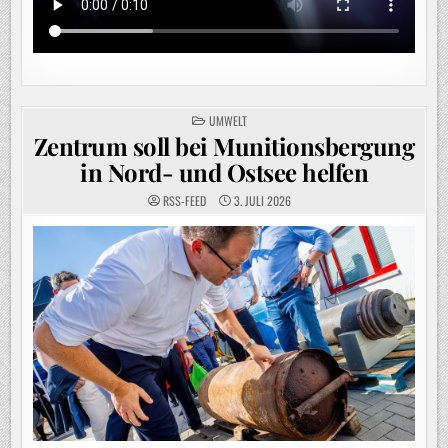
POSTED
UMWELT
IN
Zentrum soll bei Munitionsbergung
in Nord- und Ostsee helfen
RSS-FEED
3. JULI 2026