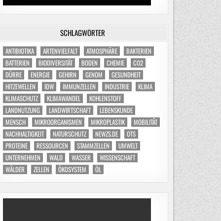
SCHLAGWÖRTER
ANTIBIOTIKA
ARTENVIELFALT
ATMOSPHÄRE
BAKTERIEN
BATTERIEN
BIODIVERSITÄT
BODEN
CHEMIE
CO2
DÜRRE
ENERGIE
GEHIRN
GENOM
GESUNDHEIT
HITZEWELLEN
IDW
IMMUNZELLEN
INDUSTRIE
KLIMA
KLIMASCHUTZ
KLIMAWANDEL
KOHLENSTOFF
LANDNUTZUNG
LANDWIRTSCHAFT
LEBENSKUNDE
MENSCH
MIKROORGANISMEN
MIKROPLASTIK
MOBILITÄT
NACHHALTIGKEIT
NATURSCHUTZ
NEWZS.DE
OTS
PROTEINE
RESSOURCEN
STAMMZELLEN
UMWELT
UNTERNEHMEN
WALD
WASSER
WISSENSCHAFT
WÄLDER
ZELLEN
ÖKOSYSTEM
ÖL