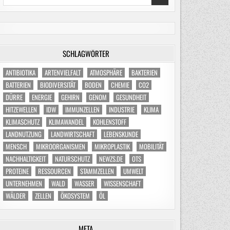
for:
SCHLAGWÖRTER
ANTIBIOTIKA
ARTENVIELFALT
ATMOSPHÄRE
BAKTERIEN
BATTERIEN
BIODIVERSITÄT
BODEN
CHEMIE
CO2
DÜRRE
ENERGIE
GEHIRN
GENOM
GESUNDHEIT
HITZEWELLEN
IDW
IMMUNZELLEN
INDUSTRIE
KLIMA
KLIMASCHUTZ
KLIMAWANDEL
KOHLENSTOFF
LANDNUTZUNG
LANDWIRTSCHAFT
LEBENSKUNDE
MENSCH
MIKROORGANISMEN
MIKROPLASTIK
MOBILITÄT
NACHHALTIGKEIT
NATURSCHUTZ
NEWZS.DE
OTS
PROTEINE
RESSOURCEN
STAMMZELLEN
UMWELT
UNTERNEHMEN
WALD
WASSER
WISSENSCHAFT
WÄLDER
ZELLEN
ÖKOSYSTEM
ÖL
META