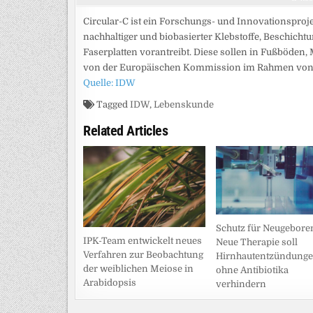
Circular-C ist ein Forschungs- und Innovationsproje
nachhaltiger und biobasierter Klebstoffe, Beschicht
Faserplatten vorantreibt. Diese sollen in Fußböden
von der Europäischen Kommission im Rahmen von 
Quelle: IDW
Tagged
IDW
,
Lebenskunde
Related Articles
Schutz für Neugebore
IPK-Team entwickelt neues
Neue Therapie soll
Verfahren zur Beobachtung
Hirnhautentzündung
der weiblichen Meiose in
ohne Antibiotika
Arabidopsis
verhindern