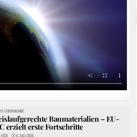
POSTED
LEBENSKUNDE
IN
eislaufgerechte Baumaterialien – EU-
 erzielt erste Fortschritte
-FEED
6. JULI 2026