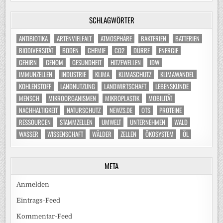
SCHLAGWÖRTER
ANTIBIOTIKA
ARTENVIELFALT
ATMOSPHÄRE
BAKTERIEN
BATTERIEN
BIODIVERSITÄT
BODEN
CHEMIE
CO2
DÜRRE
ENERGIE
GEHIRN
GENOM
GESUNDHEIT
HITZEWELLEN
IDW
IMMUNZELLEN
INDUSTRIE
KLIMA
KLIMASCHUTZ
KLIMAWANDEL
KOHLENSTOFF
LANDNUTZUNG
LANDWIRTSCHAFT
LEBENSKUNDE
MENSCH
MIKROORGANISMEN
MIKROPLASTIK
MOBILITÄT
NACHHALTIGKEIT
NATURSCHUTZ
NEWZS.DE
OTS
PROTEINE
RESSOURCEN
STAMMZELLEN
UMWELT
UNTERNEHMEN
WALD
WASSER
WISSENSCHAFT
WÄLDER
ZELLEN
ÖKOSYSTEM
ÖL
META
Anmelden
Eintrags-Feed
Kommentar-Feed