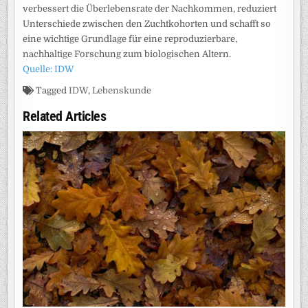
verbessert die Überlebensrate der Nachkommen, reduziert
Unterschiede zwischen den Zuchtkohorten und schafft so
eine wichtige Grundlage für eine reproduzierbare,
nachhaltige Forschung zum biologischen Altern.
Quelle: IDW
Tagged
IDW
,
Lebenskunde
Related Articles