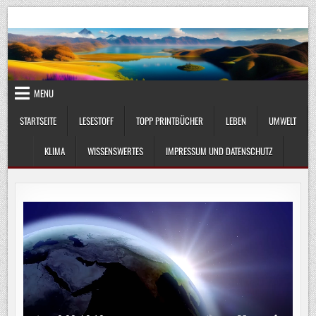
Skip
UmweltKlima.com
Umwelt, Klima und Lebenswissenschaft
to
content
MENU
STARTSEITE
LESESTOFF
TOPP PRINTBÜCHER
LEBEN
UMWELT
KLIMA
WISSENSWERTES
IMPRESSUM UND DATENSCHUTZ