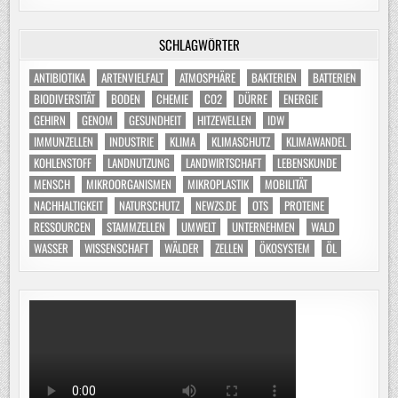
SCHLAGWÖRTER
ANTIBIOTIKA
ARTENVIELFALT
ATMOSPHÄRE
BAKTERIEN
BATTERIEN
BIODIVERSITÄT
BODEN
CHEMIE
CO2
DÜRRE
ENERGIE
GEHIRN
GENOM
GESUNDHEIT
HITZEWELLEN
IDW
IMMUNZELLEN
INDUSTRIE
KLIMA
KLIMASCHUTZ
KLIMAWANDEL
KOHLENSTOFF
LANDNUTZUNG
LANDWIRTSCHAFT
LEBENSKUNDE
MENSCH
MIKROORGANISMEN
MIKROPLASTIK
MOBILITÄT
NACHHALTIGKEIT
NATURSCHUTZ
NEWZS.DE
OTS
PROTEINE
RESSOURCEN
STAMMZELLEN
UMWELT
UNTERNEHMEN
WALD
WASSER
WISSENSCHAFT
WÄLDER
ZELLEN
ÖKOSYSTEM
ÖL