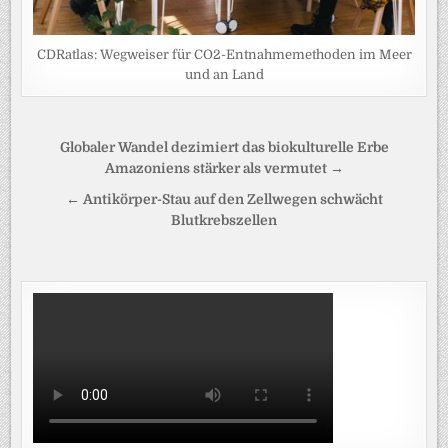
CDRatlas: Wegweiser für CO2-Entnahmemethoden im Meer
und an Land
Beitragsnavigation
Globaler Wandel dezimiert das biokulturelle Erbe
Amazoniens stärker als vermutet →
← Antikörper-Stau auf den Zellwegen schwächt
Blutkrebszellen