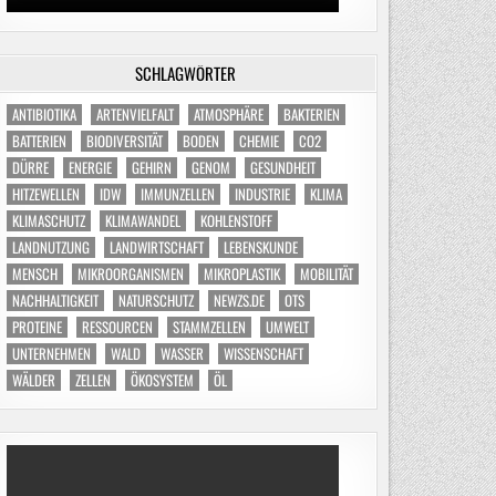
SCHLAGWÖRTER
ANTIBIOTIKA
ARTENVIELFALT
ATMOSPHÄRE
BAKTERIEN
BATTERIEN
BIODIVERSITÄT
BODEN
CHEMIE
CO2
DÜRRE
ENERGIE
GEHIRN
GENOM
GESUNDHEIT
HITZEWELLEN
IDW
IMMUNZELLEN
INDUSTRIE
KLIMA
KLIMASCHUTZ
KLIMAWANDEL
KOHLENSTOFF
LANDNUTZUNG
LANDWIRTSCHAFT
LEBENSKUNDE
MENSCH
MIKROORGANISMEN
MIKROPLASTIK
MOBILITÄT
NACHHALTIGKEIT
NATURSCHUTZ
NEWZS.DE
OTS
PROTEINE
RESSOURCEN
STAMMZELLEN
UMWELT
UNTERNEHMEN
WALD
WASSER
WISSENSCHAFT
WÄLDER
ZELLEN
ÖKOSYSTEM
ÖL