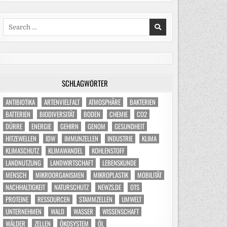
Search
for:
SCHLAGWÖRTER
ANTIBIOTIKA
ARTENVIELFALT
ATMOSPHÄRE
BAKTERIEN
BATTERIEN
BIODIVERSITÄT
BODEN
CHEMIE
CO2
DÜRRE
ENERGIE
GEHIRN
GENOM
GESUNDHEIT
HITZEWELLEN
IDW
IMMUNZELLEN
INDUSTRIE
KLIMA
KLIMASCHUTZ
KLIMAWANDEL
KOHLENSTOFF
LANDNUTZUNG
LANDWIRTSCHAFT
LEBENSKUNDE
MENSCH
MIKROORGANISMEN
MIKROPLASTIK
MOBILITÄT
NACHHALTIGKEIT
NATURSCHUTZ
NEWZS.DE
OTS
PROTEINE
RESSOURCEN
STAMMZELLEN
UMWELT
UNTERNEHMEN
WALD
WASSER
WISSENSCHAFT
WÄLDER
ZELLEN
ÖKOSYSTEM
ÖL