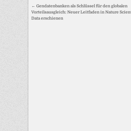
Beitragsnavigation
← Gendatenbanken als Schlüssel für den globalen
Vorteilsausgleich: Neuer Leitfaden in Nature Scient
Data erschienen