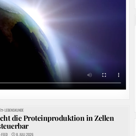
POSTED
LEBENSKUNDE
IN
t die Proteinproduktion in Zellen
steuerbar
-FEED
8. JULI 2026